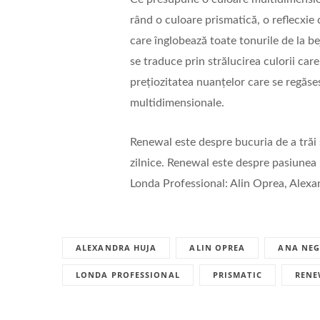
rând o culoare prismatică, o reflecxie
care înglobează toate tonurile de la bej
se traduce prin strălucirea culorii care
prețiozitatea nuanțelor care se regăsesc
multidimensionale.
Renewal este despre bucuria de a trăi 
zilnice. Renewal este despre pasiunea p
Londa Professional: Alin Oprea, Alexa
ALEXANDRA HUJA
ALIN OPREA
ANA NEG
LONDA PROFESSIONAL
PRISMATIC
RENE