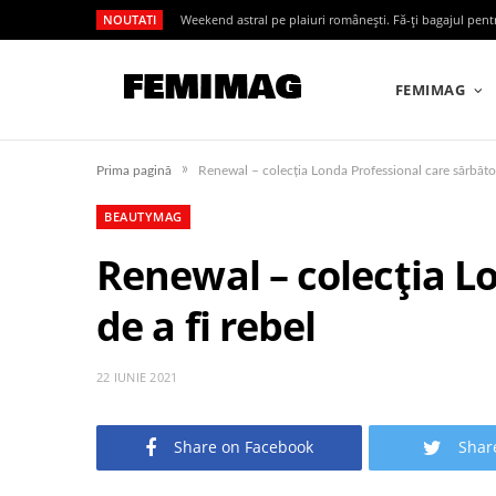
NOUTATI
Weekend astral pe plaiuri românești. Fă-ți bagajul pen
FEMIMAG
»
Prima pagină
Renewal – colecția Londa Professional care sărbătore
BEAUTYMAG
Renewal – colecția L
de a fi rebel
22 IUNIE 2021
Share on Facebook
Shar