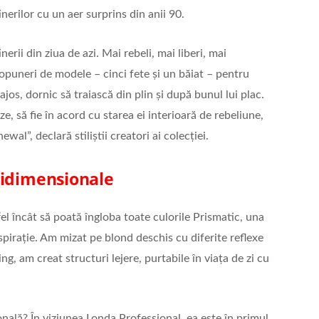
tinerilor cu un aer surprins din anii 90.
rii din ziua de azi. Mai rebeli, mai liberi, mai
ropuneri de modele – cinci fete și un băiat – pentru
jos, dornic să traiască din plin și după bunul lui plac.
e, să fie în acord cu starea ei interioară de rebeliune,
al”, declară stiliștii creatori ai colecției.
tidimensionale
el încât să poată îngloba toate culorile Prismatic, una
spirație. Am mizat pe blond deschis cu diferite reflexe
ing, am creat structuri lejere, purtabile în viața de zi cu
ală? În viziunea Londa Professional, ea este în primul