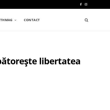
F
I
a
n
LTHMAG
CONTACT
c
s
e
t
b
a
o
g
bătorește libertatea
o
r
k
a
m