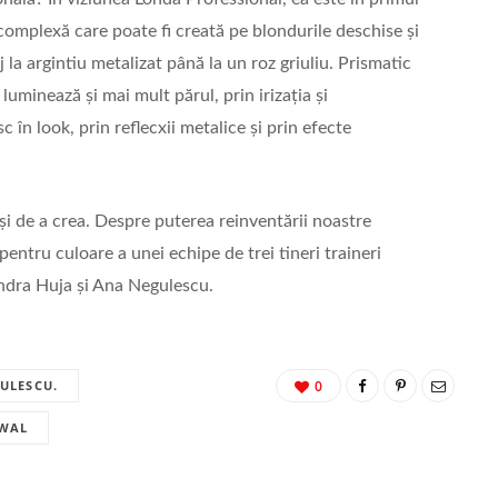
 complexă care poate fi creată pe blondurile deschise și
 la argintiu metalizat până la un roz griuliu. Prismatic
 luminează și mai mult părul, prin irizația și
 în look, prin reflecxii metalice și prin efecte
și de a crea. Despre puterea reinventării noastre
entru culoare a unei echipe de trei tineri traineri
ndra Huja și Ana Negulescu.
ULESCU.
0
WAL