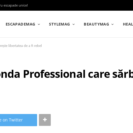
tru escapade unice!
ESCAPADEMAG
STYLEMAG
BEAUTYMAG
HEA
ște libertatea de a fi rebel
onda Professional care săr
e on Twitter