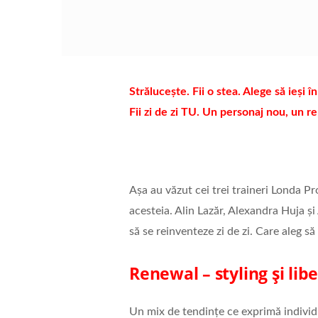
Strălucește. Fii o stea. Alege să ieși î
Fii zi de zi TU. Un personaj nou, un 
Așa au văzut cei trei traineri Londa Pro
acesteia. Alin Lazăr, Alexandra Huja și
să se reinventeze zi de zi. Care aleg s
Renewal – styling și lib
Un mix de tendințe ce exprimă individua