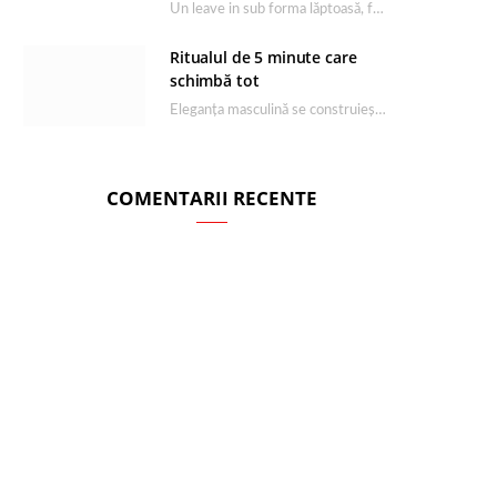
Un leave in sub forma lăptoasă, fără clătire care completează rutina Ultimate Smooth și transformă…
Ritualul de 5 minute care
schimbă tot
Eleganța masculină se construiește dimineața, în câteva minute și cu produsele potrivite. O rutină de…
COMENTARII RECENTE