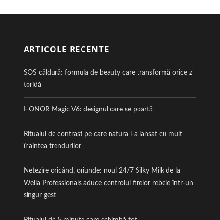
ARTICOLE RECENTE
SOS căldură: formula de beauty care transformă orice zi
toridă
HONOR Magic V6: designul care se poartă
Ritualul de contrast pe care natura l-a lansat cu mult
înaintea trendurilor
Netezire oricând, oriunde: noul 24/7 Silky Milk de la
Wella Professionals aduce controlul firelor rebele într-un
singur gest
Ritualul de 5 minute care schimbă tot