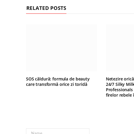
RELATED POSTS
SOS căldură: formula de beauty
Netezire oric
care transformă orice zi toridă
24/7 Silky Mil
Professionals
firelor rebele