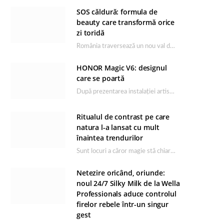
SOS căldură: formula de
beauty care transformă orice
zi toridă
România traversează un nou val de căldură, iar rutina de îngrijire capătă un rol esențial…
HONOR Magic V6: designul
care se poartă
După prezentarea instalației artistice semnată de Catrinel Săbăciag în cadrul evenimentului de lansare HONOR Magic…
Ritualul de contrast pe care
natura l-a lansat cu mult
înaintea trendurilor
Sunt locuri a căror magie stă chiar în firea lor naturală, iar Lacul Ursu din…
Netezire oricând, oriunde:
noul 24/7 Silky Milk de la Wella
Professionals aduce controlul
firelor rebele într-un singur
gest