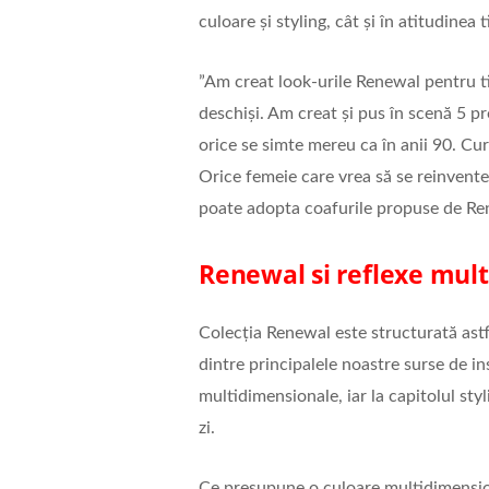
culoare și styling, cât și în atitudinea 
”Am creat look-urile Renewal pentru tine
deschiși. Am creat și pus în scenă 5 p
orice se simte mereu ca în anii 90. Cura
Orice femeie care vrea să se reinventez
poate adopta coafurile propuse de Renew
Renewal si reflexe mul
Colecția Renewal este structurată astf
dintre principalele noastre surse de in
multidimensionale, iar la capitolul styl
zi.
Ce presupune o culoare multidimension