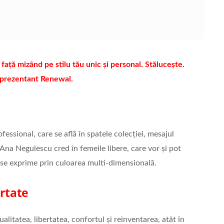
n față mizând pe stilu tău unic și personal. Stălucește.
reprezentant Renewal.
fessional, care se află în spatele colecției, mesajul
 Ana Negulescu cred în femeile libere, care vor și pot
ă se exprime prin culoarea multi-dimensională.
ertate
litatea, libertatea, confortul și reinventarea, atât în