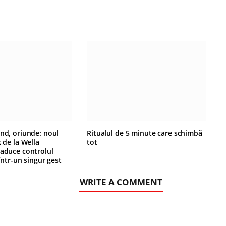
ând, oriunde: noul
Ritualul de 5 minute care schimbă
k de la Wella
tot
 aduce controlul
 într-un singur gest
WRITE A COMMENT