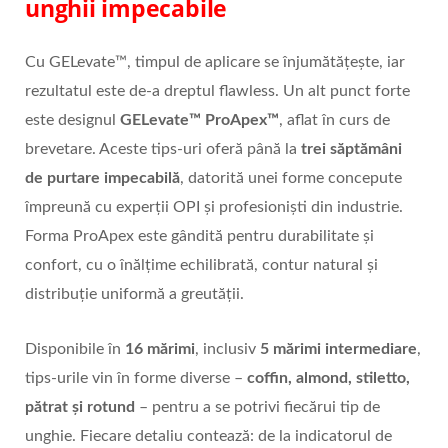
unghii impecabile
Cu GELevate™, timpul de aplicare se înjumătățește, iar
rezultatul este de-a dreptul flawless. Un alt punct forte
este designul
GELevate
™
ProApex
™
, aflat în curs de
brevetare. Aceste tips-uri oferă până la
trei săptămâni
de purtare impecabilă
, datorită unei forme concepute
împreună cu experții OPI și profesioniști din industrie.
Forma ProApex este gândită pentru durabilitate și
confort, cu o înălțime echilibrată, contur natural și
distribuție uniformă a greutății.
Disponibile în
16 mărimi
, inclusiv
5 mă
rimi intermediare
,
tips-urile vin în forme diverse –
coffin, almond, stiletto,
p
ătrat ș
i rotund
– pentru a se potrivi fiecărui tip de
unghie. Fiecare detaliu contează: de la indicatorul de