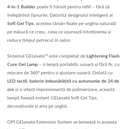
4-in-1 Builder
poate fi folosit pentru refill – fără să
îndepărtezi tipsurile. Datorită designului inteligent al
Soft Gel Tips
, acestea rămân fixate pe unghia naturală
pe măsură ce cresc, ceea ce ușurează întreținerea și
reduce timpul petrecut în salon.
Sistemul GELevate™ este completat de
Lightening Flash
Cure Gel Lamp
– o lampă portabilă, ușoară și fără fir, cu
mișcare de 360° pentru o ajustare ușoară. Dotată cu
LED tactil
,
baterie îmbunătățită cu autonomie de 24 de
ore
și o viteză impresionantă de polimerizare, această
lampă fixează instant GELevate Soft Gel Tips,
decorațiunile și arta pe unghii.
OPI GELevate Extension System se lansează in aceasta