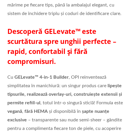
mărime pe fiecare tips, până la ambalajul elegant, cu
sistem de închidere triplu și coduri de identificare clare.
Descoperă GELevate
™
este
scurtătura spre unghii perfecte –
rapid, confortabil și fără
compromisuri.
Cu
GELevate
™ 4-in-1 Builder
, OPI reinventează
simplitatea în manichiură: un singur produs care
lipe
ște
tipsurile, realizează overlay-uri, construiește extensii și
permite refill-ul
, totul într-o singură sticlă! Formula este
vegană
,
fără
HEMA
și disponibilă în
șapte nuanțe
exclusive
– transparente sau nude semi-sheer – gândite
pentru a complimenta fiecare ton de piele, cu acoperire