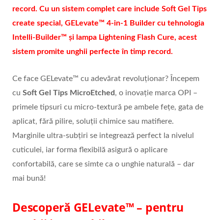
record. Cu un sistem complet care include Soft Gel Tips
create special, GELevate™ 4-in-1 Builder cu tehnologia
Intelli-Builder™ și lampa Lightening Flash Cure, acest
sistem promite unghii perfecte în timp record.
Ce face GELevate™ cu adevărat revoluționar? Începem
cu
Soft Gel Tips MicroEtched
, o inovație marca OPI –
primele tipsuri cu micro-textură pe ambele fețe, gata de
aplicat, fără pilire, soluții chimice sau matifiere.
Marginile ultra-subțiri se integrează perfect la nivelul
cuticulei, iar forma flexibilă asigură o aplicare
confortabilă, care se simte ca o unghie naturală – dar
mai bună!
Descoperă GELevate™ – pentru