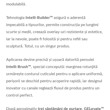
modulabilă.
Tehnologia
Intelli-Builder™
asigură o aderență
impecabilă a tipsurilor, permite construcția pe lungimi
scurte și medii, creează overlay-uri rezistente și estetice,
iar la nevoie, poate fi folosită și pentru refill sau
sculptură. Totul, cu un singur produs.
Aplicarea devine precisă și ușoară datorită pensulei
Intelli-Brush™
, special concepută: marginea rotunjită
urmărește conturul cuticulei pentru o aplicare uniformă,
perișorii se deschid pentru acoperire rapidă, iar designul
inovator cu canale reglează fluxul de produs pentru un
control perfect.
După aproximativ
trei săptămâni de purtare
,
GELevate
™