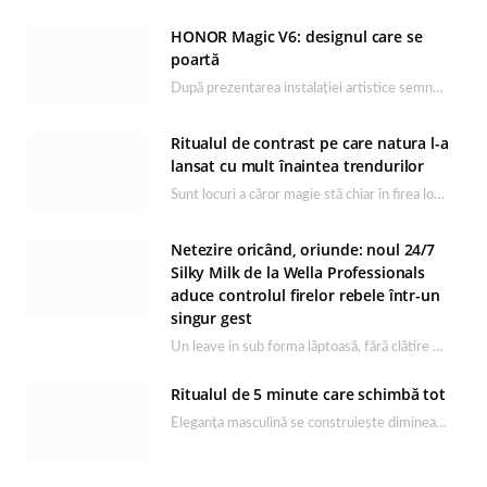
HONOR Magic V6: designul care se
poartă
După prezentarea instalației artistice semnată de Catrinel Săbăciag în cadrul evenimentului de lansare HONOR Magic…
Ritualul de contrast pe care natura l-a
lansat cu mult înaintea trendurilor
Sunt locuri a căror magie stă chiar în firea lor naturală, iar Lacul Ursu din…
Netezire oricând, oriunde: noul 24/7
Silky Milk de la Wella Professionals
aduce controlul firelor rebele într-un
singur gest
Un leave in sub forma lăptoasă, fără clătire care completează rutina Ultimate Smooth și transformă…
Ritualul de 5 minute care schimbă tot
Eleganța masculină se construiește dimineața, în câteva minute și cu produsele potrivite. O rutină de…