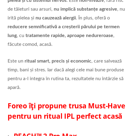
pielea și cu sistemul nervos
. Este
non-invaziv
, fără risc
de tăieturi sau arsuri,
nu implică substanțe agresive
, nu
irită pielea și
nu cauzează alergii
. În plus, oferă o
reducere semnificativă
a cre
șterii părului pe termen
lung
, cu
tratamente rapide, aproape nedureroase
,
făcute comod, acasă.
Este un
ritual smart, precis
ș
i economic
, care salvează
timp, bani și stres. Iar dacă alegi cele mai bune produse
pentru a-l integra în rutina ta, rezultatele nu întârzie să
apară.
Foreo îți propune trusa Must-Have
pentru un ritual IPL perfect acasă
PEACH™ 2 Pro Max