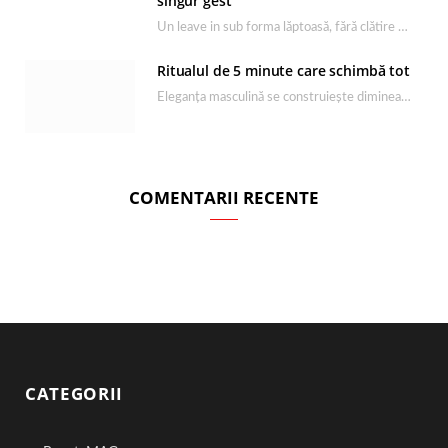
singur gest
Un leave in sub forma lăptoasă, fără clătire care completează rutina Ultimate Smooth și transformă…
Ritualul de 5 minute care schimbă tot
Eleganța masculină se construiește dimineața, în câteva minute și cu produsele potrivite. O rutină de…
COMENTARII RECENTE
CATEGORII