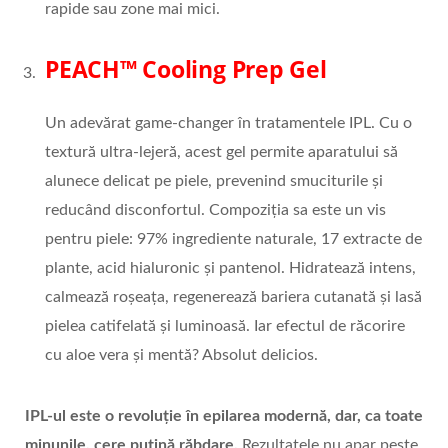
rapide sau zone mai mici.
PEACH™ Cooling Prep Gel
Un adevărat game-changer în tratamentele IPL. Cu o
textură ultra-lejeră, acest gel permite aparatului să
alunece delicat pe piele, prevenind smuciturile și
reducând disconfortul. Compoziția sa este un vis
pentru piele: 97% ingrediente naturale, 17 extracte de
plante, acid hialuronic și pantenol. Hidratează intens,
calmează roșeața, regenerează bariera cutanată și lasă
pielea catifelată și luminoasă. Iar efectul de răcorire
cu aloe vera și mentă? Absolut delicios.
IPL-ul este o revoluț
ie
în epilarea modernă, dar, ca toate
minunile, cere puțină răbdare.
Rezultatele nu apar peste