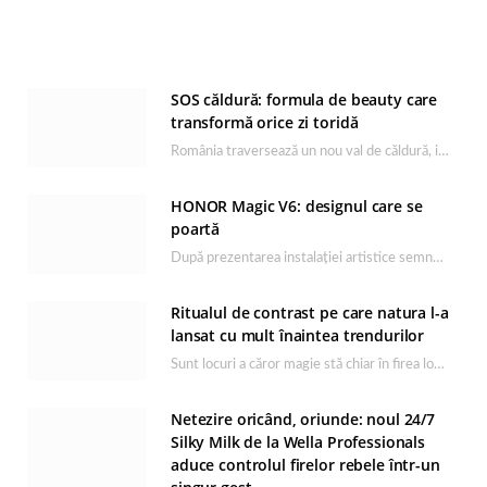
SOS căldură: formula de beauty care
transformă orice zi toridă
România traversează un nou val de căldură, iar rutina de îngrijire capătă un rol esențial…
HONOR Magic V6: designul care se
poartă
După prezentarea instalației artistice semnată de Catrinel Săbăciag în cadrul evenimentului de lansare HONOR Magic…
Ritualul de contrast pe care natura l-a
lansat cu mult înaintea trendurilor
Sunt locuri a căror magie stă chiar în firea lor naturală, iar Lacul Ursu din…
Netezire oricând, oriunde: noul 24/7
Silky Milk de la Wella Professionals
aduce controlul firelor rebele într-un