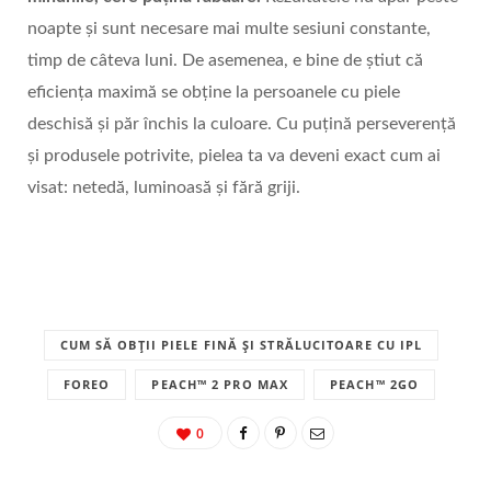
noapte și sunt necesare mai multe sesiuni constante,
timp de câteva luni. De asemenea, e bine de știut că
eficiența maximă se obține la persoanele cu piele
deschisă și păr închis la culoare. Cu puțină perseverență
și produsele potrivite, pielea ta va deveni exact cum ai
visat: netedă, luminoasă și fără griji.
CUM SĂ OBȚII PIELE FINĂ ȘI STRĂLUCITOARE CU IPL
FOREO
PEACH™ 2 PRO MAX
PEACH™ 2GO
0