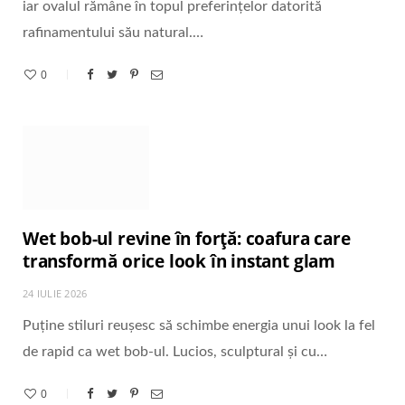
iar ovalul rămâne în topul preferințelor datorită
rafinamentului său natural.…
0
Wet bob-ul revine în forță: coafura care
transformă orice look în instant glam
24 IULIE 2026
Puține stiluri reușesc să schimbe energia unui look la fel
de rapid ca wet bob-ul. Lucios, sculptural și cu…
0