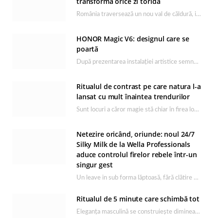
transformă orice zi toridă
România traversează un nou val de căldură, iar rutina de îngrijire capătă un rol esențial…
HONOR Magic V6: designul care se
poartă
După prezentarea instalației artistice semnată de Catrinel Săbăciag în cadrul evenimentului de lansare HONOR Magic…
Ritualul de contrast pe care natura l-a
lansat cu mult înaintea trendurilor
Sunt locuri a căror magie stă chiar în firea lor naturală, iar Lacul Ursu din…
Netezire oricând, oriunde: noul 24/7
Silky Milk de la Wella Professionals
aduce controlul firelor rebele într-un
singur gest
Un leave in sub forma lăptoasă, fără clătire care completează rutina Ultimate Smooth și transformă…
Ritualul de 5 minute care schimbă tot
Eleganța masculină se construiește dimineața, în câteva minute și cu produsele potrivite. O rutină de…