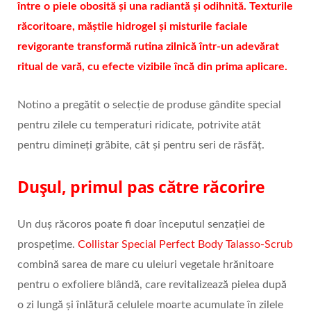
între o piele obosită și una radiantă și odihnită. Texturile
răcoritoare, măștile hidrogel și misturile faciale
revigorante transformă rutina zilnică într-un adevărat
ritual de vară, cu efecte vizibile încă din prima aplicare.
Notino a pregătit o selecție de produse gândite special
pentru zilele cu temperaturi ridicate, potrivite atât
pentru dimineți grăbite, cât și pentru seri de răsfăț.
Dușul, primul pas către răcorire
Un duș răcoros poate fi doar începutul senzației de
prospețime.
Collistar Special Perfect Body Talasso-Scrub
combină sarea de mare cu uleiuri vegetale hrănitoare
pentru o exfoliere blândă, care revitalizează pielea după
o zi lungă și înlătură celulele moarte acumulate în zilele