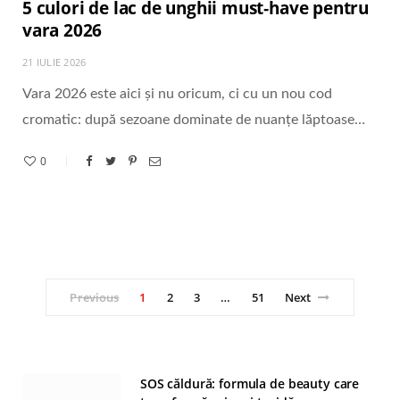
5 culori de lac de unghii must‑have pentru
vara 2026
21 IULIE 2026
Vara 2026 este aici și nu oricum, ci cu un nou cod
cromatic: după sezoane dominate de nuanțe lăptoase…
0
Previous
1
2
3
…
51
Next
SOS căldură: formula de beauty care