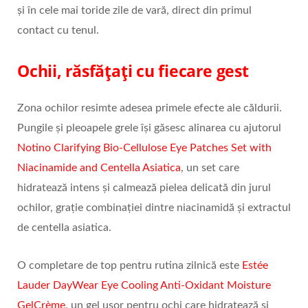
și în cele mai toride zile de vară, direct din primul
contact cu tenul.
Ochii, răsfățați cu fiecare gest
Zona ochilor resimte adesea primele efecte ale căldurii.
Pungile și pleoapele grele își găsesc alinarea cu ajutorul
Notino Clarifying Bio-Cellulose Eye Patches Set with
Niacinamide and Centella Asiatica
, un set care
hidratează intens și calmează pielea delicată din jurul
ochilor, grație combinației dintre niacinamidă și extractul
de centella asiatica.
O completare de top pentru rutina zilnică este
Estée
Lauder DayWear Eye Cooling Anti-Oxidant Moisture
GelCrème
, un gel ușor pentru ochi care hidratează și