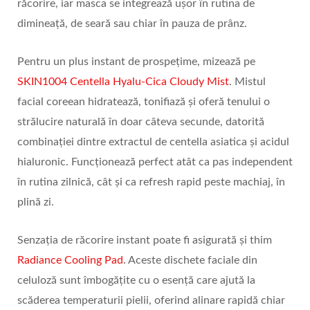
răcorire, iar masca se integrează ușor în rutina de
dimineață, de seară sau chiar în pauza de prânz.
Pentru un plus instant de prospețime, mizează pe
SKIN1004 Centella Hyalu-Cica Cloudy Mist
. Mistul
facial coreean hidratează, tonifiază și oferă tenului o
strălucire naturală în doar câteva secunde, datorită
combinației dintre extractul de centella asiatica și acidul
hialuronic. Funcționează perfect atât ca pas independent
în rutina zilnică, cât și ca refresh rapid peste machiaj, în
plină zi.
Senzația de răcorire instant poate fi asigurată și thim
Radiance Cooling Pad
. Aceste dischete faciale din
celuloză sunt îmbogățite cu o esență care ajută la
scăderea temperaturii pielii, oferind alinare rapidă chiar