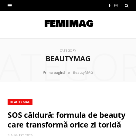
F
I
a
n
c
s
e
t
ATEGO
b
a
CATEGORY
BEAUTYMAG
o
g
o
r
»
Prima pagină
BeautyMAG
k
a
m
BEAUTYMAG
SOS căldură: formula de beauty
care transformă orice zi toridă
3 AUGUST 2026