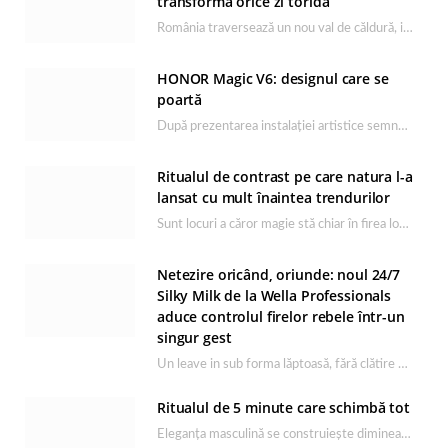
transformă orice zi toridă
România traversează un nou val de căldură, iar rutina de îngrijire capătă un rol esențial…
HONOR Magic V6: designul care se
poartă
După prezentarea instalației artistice semnată de Catrinel Săbăciag în cadrul evenimentului de lansare HONOR Magic…
Ritualul de contrast pe care natura l-a
lansat cu mult înaintea trendurilor
Sunt locuri a căror magie stă chiar în firea lor naturală, iar Lacul Ursu din…
Netezire oricând, oriunde: noul 24/7
Silky Milk de la Wella Professionals
aduce controlul firelor rebele într-un
singur gest
Un leave in sub forma lăptoasă, fără clătire care completează rutina Ultimate Smooth și transformă…
Ritualul de 5 minute care schimbă tot
Eleganța masculină se construiește dimineața, în câteva minute și cu produsele potrivite. O rutină de…