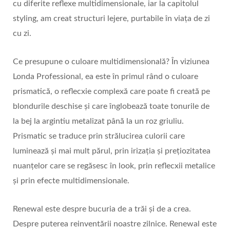
cu diferite reflexe multidimensionale, iar la capitolul
styling, am creat structuri lejere, purtabile în viața de zi
cu zi.
Ce presupune o culoare multidimensională? În viziunea
Londa Professional, ea este în primul rând o culoare
prismatică, o reflecxie complexă care poate fi creată pe
blondurile deschise și care înglobează toate tonurile de
la bej la argintiu metalizat până la un roz griuliu.
Prismatic se traduce prin strălucirea culorii care
luminează și mai mult părul, prin irizația și prețiozitatea
nuanțelor care se regăsesc în look, prin reflecxii metalice
și prin efecte multidimensionale.
Renewal este despre bucuria de a trăi și de a crea.
Despre puterea reinventării noastre zilnice. Renewal este