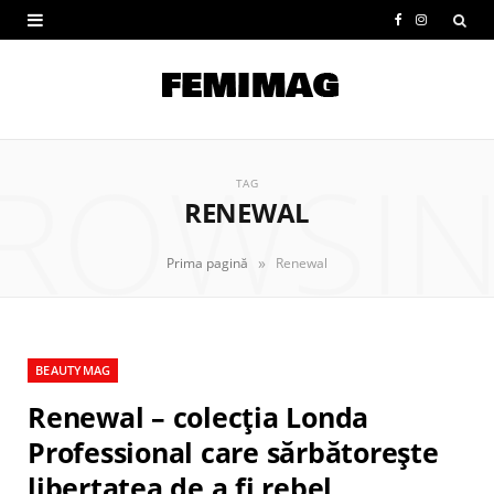
F
I
a
n
c
s
e
t
ROWSI
b
a
TAG
RENEWAL
o
g
o
r
»
Prima pagină
Renewal
k
a
m
BEAUTYMAG
Renewal – colecția Londa
Professional care sărbătorește
libertatea de a fi rebel