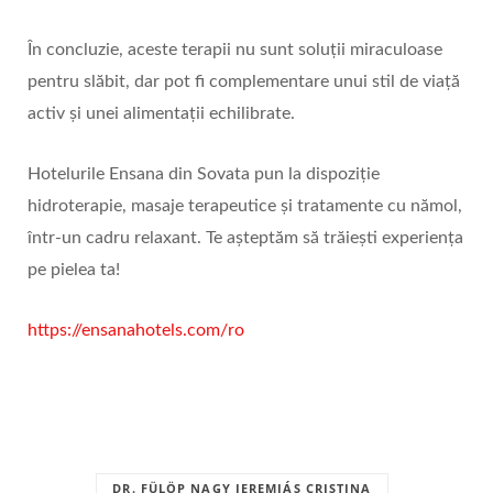
În concluzie, aceste terapii nu sunt soluții miraculoase
pentru slăbit, dar pot fi complementare unui stil de viață
activ și unei alimentații echilibrate.
Hotelurile Ensana din Sovata pun la dispoziție
hidroterapie, masaje terapeutice și tratamente cu nămol,
într-un cadru relaxant. Te așteptăm să trăiești experiența
pe pielea ta!
https://ensanahotels.com/ro
DR. FÜLÖP NAGY JEREMIÁS CRISTINA