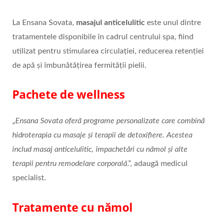
La Ensana Sovata,
masajul anticelulitic
este unul dintre
tratamentele disponibile în cadrul centrului spa, fiind
utilizat pentru stimularea circulației, reducerea retenției
de apă și îmbunătățirea fermității pielii.
Pachete de wellness
„
Ensana Sovata ofer
ă
programe personalizate care combină
hidroterapia cu masaje și terapii de detoxifiere. Acestea
includ masaj anticelulitic,
î
mpachet
ă
ri cu n
ă
mol
ș
i alte
terapii pentru remodelare corporală
.”, adaugă medicul
specialist.
Tratamente cu n
ă
mol