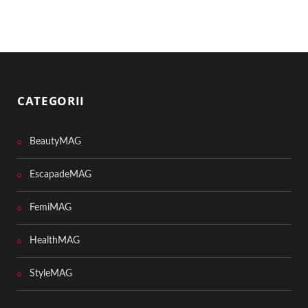
CATEGORII
BeautyMAG
EscapadeMAG
FemiMAG
HealthMAG
StyleMAG