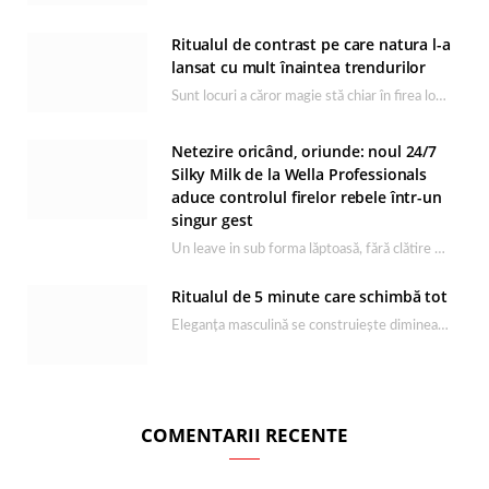
Ritualul de contrast pe care natura l-a
lansat cu mult înaintea trendurilor
Sunt locuri a căror magie stă chiar în firea lor naturală, iar Lacul Ursu din…
Netezire oricând, oriunde: noul 24/7
Silky Milk de la Wella Professionals
aduce controlul firelor rebele într-un
singur gest
Un leave in sub forma lăptoasă, fără clătire care completează rutina Ultimate Smooth și transformă…
Ritualul de 5 minute care schimbă tot
Eleganța masculină se construiește dimineața, în câteva minute și cu produsele potrivite. O rutină de…
COMENTARII RECENTE