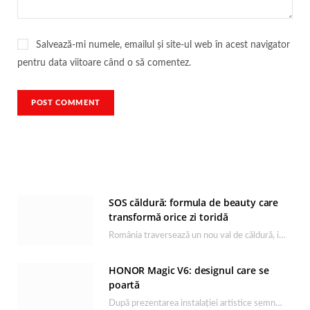
Salvează-mi numele, emailul și site-ul web în acest navigator
pentru data viitoare când o să comentez.
SOS căldură: formula de beauty care
transformă orice zi toridă
România traversează un nou val de căldură, iar rutina de îngrijire capătă un rol esențial…
HONOR Magic V6: designul care se
poartă
După prezentarea instalației artistice semnată de Catrinel Săbăciag în cadrul evenimentului de lansare HONOR Magic…