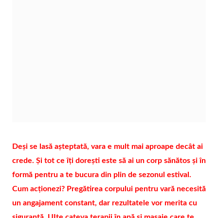
Deși se lasă așteptată, vara e mult mai aproape decât ai
crede. Și tot ce îți dorești este să ai un corp sănătos și în
formă pentru a te bucura din plin de sezonul estival.
Cum acționezi? Pregătirea corpului pentru vară necesită
un angajament constant, dar rezultatele vor merita cu
siguranță. UIte cateva terapii în apă și masaje care te