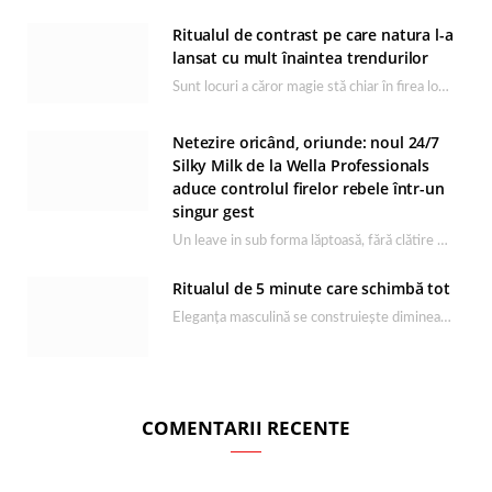
Ritualul de contrast pe care natura l-a
lansat cu mult înaintea trendurilor
Sunt locuri a căror magie stă chiar în firea lor naturală, iar Lacul Ursu din…
Netezire oricând, oriunde: noul 24/7
Silky Milk de la Wella Professionals
aduce controlul firelor rebele într-un
singur gest
Un leave in sub forma lăptoasă, fără clătire care completează rutina Ultimate Smooth și transformă…
Ritualul de 5 minute care schimbă tot
Eleganța masculină se construiește dimineața, în câteva minute și cu produsele potrivite. O rutină de…
COMENTARII RECENTE