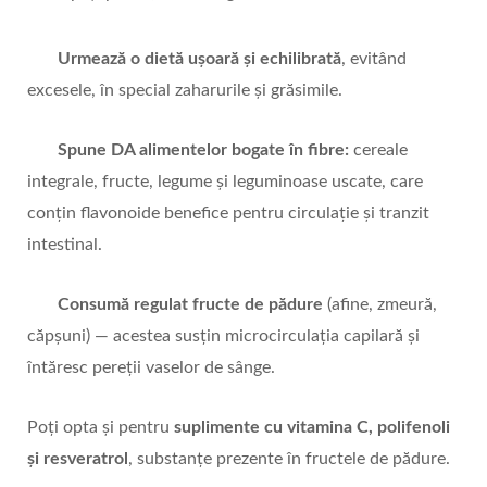
Urmează o dietă ușoară și echilibrată
, evitând
excesele, în special zaharurile și grăsimile.
Spune DA alimentelor bogate în fibre:
cereale
integrale, fructe, legume și leguminoase uscate, care
conțin flavonoide benefice pentru circulație și tranzit
intestinal.
Consumă regulat fructe de pădure
(afine, zmeură,
căpșuni) — acestea susțin microcirculația capilară și
întăresc pereții vaselor de sânge.
Poți opta și pentru
suplimente cu vitamina C, polifenoli
și resveratrol
, substanțe prezente în fructele de pădure.