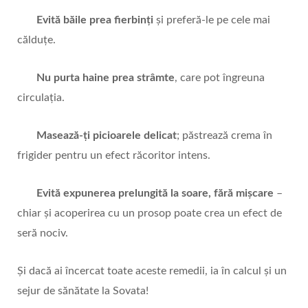
Evită
băile prea fierbinți
și preferă-le pe cele mai
călduțe.
Nu purta haine prea strâmte
, care pot îngreuna
circulația.
Masează-ți picioarele delicat
; păstrează crema în
frigider pentru un efect răcoritor intens.
Evită expunerea prelungită la soare, fără mișcare
–
chiar și acoperirea cu un prosop poate crea un efect de
seră nociv.
Și dacă ai încercat toate aceste remedii, ia în calcul și un
sejur de sănătate la Sovata!