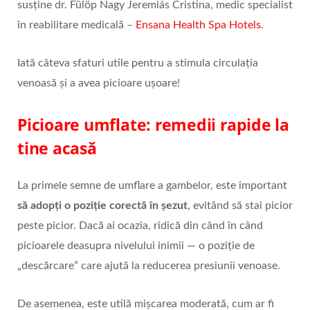
susține dr. Fülöp Nagy Jeremiás Cristina, medic specialist
în reabilitare medicală –
Ensana Health Spa Hotels
.
Iată câteva sfaturi utile pentru a stimula circulația
venoasă și a avea picioare ușoare!
Picioare umflate: remedii rapide la
tine acasă
La primele semne de umflare a gambelor, este important
să adopți o poziție corectă în șezut
, evitând să stai picior
peste picior. Dacă ai ocazia, ridică din când în când
picioarele deasupra nivelului inimii — o poziție de
„descărcare” care ajută la reducerea presiunii venoase.
De asemenea, este utilă mișcarea moderată, cum ar fi