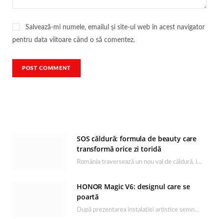
Salvează-mi numele, emailul și site-ul web în acest navigator
pentru data viitoare când o să comentez.
SOS căldură: formula de beauty care
transformă orice zi toridă
România traversează un nou val de căldură, iar rutina de îngrijire capătă un rol esențial…
HONOR Magic V6: designul care se
poartă
După prezentarea instalației artistice semnată de Catrinel Săbăciag în cadrul evenimentului de lansare HONOR Magic…