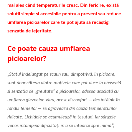
mai ales când temperaturile cresc. Din fericire, există
soluții simple și accesibile pentru a preveni sau reduce
umflarea picioarelor care te pot ajuta să recâștigi
senzația de lejeritate.
Ce poate cauza umflarea
picioarelor?
„
Statul îndelungat pe scaun sau, dimpotrivă, în picioare,
sunt doar câteva dintre motivele care pot duce la oboseală
și senzația de „greutate” a picioarelor, adesea asociată cu
umflarea gleznelor. Vara, acest disconfort — des întâlnit în
rândul femeilor — se agravează din cauza temperaturilor
ridicate. Lichidele se acumulează în țesuturi, iar sângele
venos întâmpină dificultăți în a se întoarce spre inimă
.”,