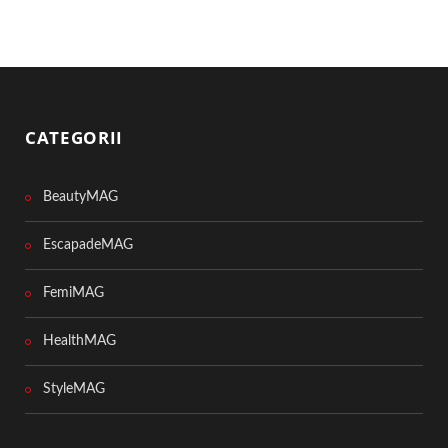
CATEGORII
BeautyMAG
EscapadeMAG
FemiMAG
HealthMAG
StyleMAG