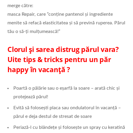
merge către:
masca Repair, care ”conține pantenol și ingrediente
menite să refacă elasticitatea și să prevină ruperea. Părul
tău o să-ți mulțumească!”
Clorul și sarea distrug părul vara?
Uite
tips & tricks pentru un păr
happy în vacanță ?
Poartă o pălărie sau o eșarfă la soare – arată chic și
protejează părul!
Evită să folosești placa sau ondulatorul în vacanță –
părul e deja destul de stresat de soare
Periază-l cu blândețe și folosește un spray cu keratină