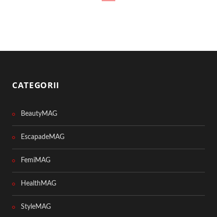
CATEGORII
BeautyMAG
EscapadeMAG
FemiMAG
HealthMAG
StyleMAG