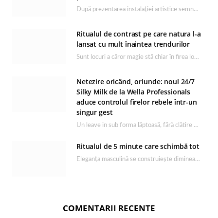
După prezentarea instalației artistice semnată de Catrinel Săbăciag în cadrul evenimentului de lansare HONOR Magic…
Ritualul de contrast pe care natura l-a
lansat cu mult înaintea trendurilor
Sunt locuri a căror magie stă chiar în firea lor naturală, iar Lacul Ursu din…
Netezire oricând, oriunde: noul 24/7
Silky Milk de la Wella Professionals
aduce controlul firelor rebele într-un
singur gest
Un leave in sub forma lăptoasă, fără clătire care completează rutina Ultimate Smooth și transformă…
Ritualul de 5 minute care schimbă tot
Eleganța masculină se construiește dimineața, în câteva minute și cu produsele potrivite. O rutină de…
COMENTARII RECENTE