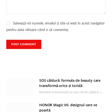
Salvează-mi numele, emailul și site-ul web în acest navigator
pentru data viitoare când o să comentez.
SOS căldură: formula de beauty care
transformă orice zi toridă
România traversează un nou val de căldură, iar rutina de îngrijire capătă un rol esențial…
HONOR Magic V6: designul care se
poartă