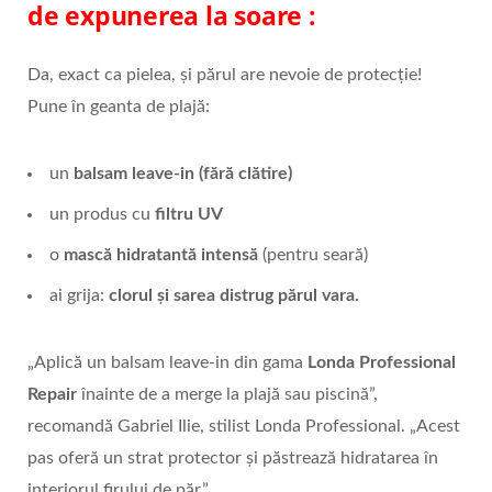
de expunerea la soare :
Da, exact ca pielea, și părul are nevoie de protecție!
Pune în geanta de plajă:
un
balsam leave-in (fără clătire)
un produs cu
filtru UV
o
mască hidratantă intensă
(pentru seară)
ai grija:
clorul și sarea distrug părul vara.
„Aplică un balsam leave-in din gama
Londa Professional
Repair
înainte de a merge la plajă sau piscină”,
recomandă Gabriel Ilie, stilist Londa Professional. „Acest
pas oferă un strat protector și păstrează hidratarea în
interiorul firului de păr.”