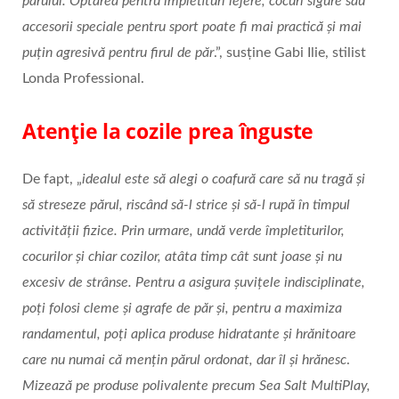
părului. Optarea pentru împletituri lejere, cocuri sigure sau
accesorii speciale pentru sport poate fi mai practică și mai
puțin agresivă pentru firul de păr
.”, susține Gabi Ilie, stilist
Londa Professional.
Atenție la cozile prea înguste
De fapt, „
idealul este să alegi o coafură care să nu tragă și
să streseze părul, riscând să-l strice și să-l rupă în timpul
activității fizice. Prin urmare, undă verde împletiturilor,
cocurilor și chiar cozilor, atâta timp cât sunt joase și nu
excesiv de strânse. Pentru a asigura șuvițele indisciplinate,
poți folosi cleme și agrafe de păr și, pentru a maximiza
randamentul, poți aplica produse hidratante și hrănitoare
care nu numai că mențin părul ordonat, dar îl și hrănesc
.
Mizează pe produse polivalente precum Sea Salt MultiPlay,