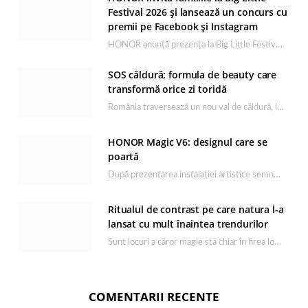
Festival 2026 și lansează un concurs cu
premii pe Facebook și Instagram
HONOR anunță prezența la Big Little Festival 2026, unul dintre cele mai așteptate evenimente dedicate…
SOS căldură: formula de beauty care
transformă orice zi toridă
România traversează un nou val de căldură, iar rutina de îngrijire capătă un rol esențial…
HONOR Magic V6: designul care se
poartă
După prezentarea instalației artistice semnată de Catrinel Săbăciag în cadrul evenimentului de lansare HONOR Magic…
Ritualul de contrast pe care natura l-a
lansat cu mult înaintea trendurilor
Sunt locuri a căror magie stă chiar în firea lor naturală, iar Lacul Ursu din…
COMENTARII RECENTE