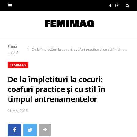
F
I
a
n
c
s
e
t
Prima
»
b
a
De la împletituri la cocuri: coafuri practice și cu stil în timpul antrenamentelor
pagină
o
g
FEMIMAG
o
r
De la împletituri la cocuri:
k
a
coafuri practice și cu stil în
m
timpul antrenamentelor
21 MAI 2025