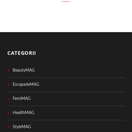
CATEGORII
BeautyMAG
EscapadeMAG
FemiMAG
HealthMAG
StyleMAG