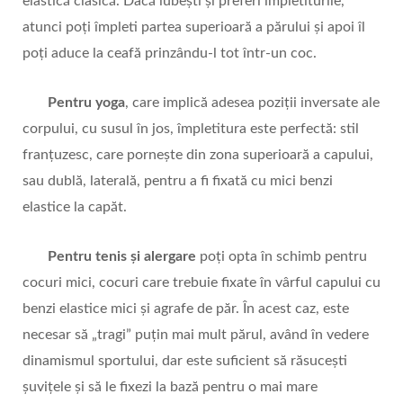
elastică clasică. Dacă iubești și preferi împletiturile,
atunci poți împleti partea superioară a părului și apoi îl
poți aduce la ceafă prinzându-l tot într-un coc.
Pentru yoga
, care implică adesea poziții inversate ale
corpului, cu susul în jos, împletitura este perfectă: stil
franțuzesc, care pornește din zona superioară a capului,
sau dublă, laterală, pentru a fi fixată cu mici benzi
elastice la capăt.
Pentru tenis și alergare
poți opta în schimb pentru
cocuri mici, cocuri care trebuie fixate în vârful capului cu
benzi elastice mici și agrafe de păr. În acest caz, este
necesar să „tragi” puțin mai mult părul, având în vedere
dinamismul sportului, dar este suficient să răsucești
șuvițele și să le fixezi la bază pentru o mai mare