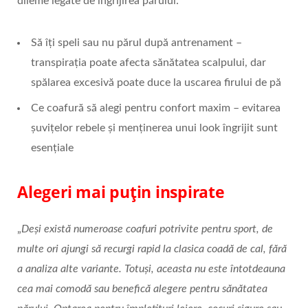
dileme legate de îngrijirea părului:
Să îți speli sau nu părul după antrenament –
transpirația poate afecta sănătatea scalpului, dar
spălarea excesivă poate duce la uscarea firului de pă
Ce coafură să alegi pentru confort maxim – evitarea
șuvițelor rebele și menținerea unui look îngrijit sunt
esențiale
Alegeri mai puțin inspirate
„
Deși există numeroase coafuri potrivite pentru sport, de
multe ori ajungi să recurgi rapid la clasica coadă de cal, fără
a analiza alte variante. Totuși, aceasta nu este întotdeauna
cea mai comodă sau benefică alegere pentru sănătatea