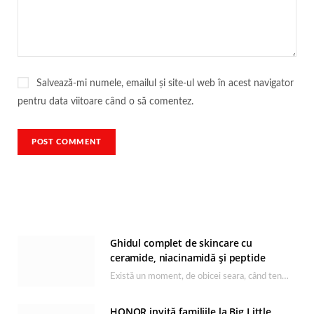
Salvează-mi numele, emailul și site-ul web în acest navigator
pentru data viitoare când o să comentez.
Ghidul complet de skincare cu
ceramide, niacinamidă și peptide
Există un moment, de obicei seara, când tenul își arată starea reală. După o zi…
HONOR invită familiile la Big Little