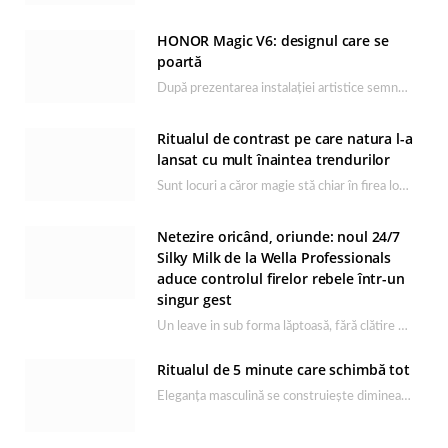
HONOR Magic V6: designul care se
poartă
După prezentarea instalației artistice semnată de Catrinel Săbăciag în cadrul evenimentului de lansare HONOR Magic…
Ritualul de contrast pe care natura l-a
lansat cu mult înaintea trendurilor
Sunt locuri a căror magie stă chiar în firea lor naturală, iar Lacul Ursu din…
Netezire oricând, oriunde: noul 24/7
Silky Milk de la Wella Professionals
aduce controlul firelor rebele într-un
singur gest
Un leave in sub forma lăptoasă, fără clătire care completează rutina Ultimate Smooth și transformă…
Ritualul de 5 minute care schimbă tot
Eleganța masculină se construiește dimineața, în câteva minute și cu produsele potrivite. O rutină de…