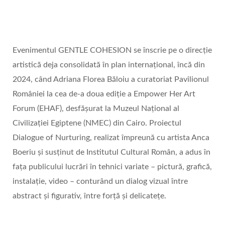
Evenimentul GENTLE COHESION se înscrie pe o direcție
artistică deja consolidată în plan internațional, încă din
2024, când Adriana Florea Băloiu a curatoriat Pavilionul
României la cea de-a doua ediție a Empower Her Art
Forum (EHAF), desfășurat la Muzeul Național al
Civilizației Egiptene (NMEC) din Cairo. Proiectul
Dialogue of Nurturing, realizat împreună cu artista Anca
Boeriu și susținut de Institutul Cultural Român, a adus în
fața publicului lucrări în tehnici variate – pictură, grafică,
instalație, video – conturând un dialog vizual între
abstract și figurativ, între forță și delicatețe.