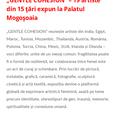
„GENTLE COHESION” – 19 artiste
din 15 țări expun la Palatul
Mogoșoaia
„GENTLE COHESION” reunește artiste din India, Egipt,
Maroc, Tunisia, Mozambic, Thailanda, Austria, România,
Polonia, Turcia, China, Mexic, SUA, Irlanda și Olanda –
voci diferite, unite de un mesaj comun: fragilitatea poate
fi o formă de reziliență, iar colaborarea între femei este
un act de curaj și schimbare. Prin lucrări de pictură,
instalație, grafică, ceramică, fotografie, sculptură
cinetică și artă textilă, expoziția devine o platformă
globală de exprimare artistică feminină, axată pe teme
precum identitate, stereotipuri de gen, traumă, memorie,
spiritualitate și conexiune umană.