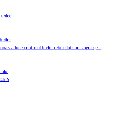
 unice!
durilor
onals aduce controlul firelor rebele într-un singur gest
nului
tch 6