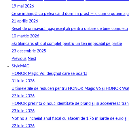
19 mai 2026
Ce se întâmplă cu pielea când dormim prost — și cum o putem ajuta
21 aprilie 2026
Reset de primăvară: pași esențiali pentru o stare de bine completă
10 martie 2026
Ski Skincare: ghidul complet pentru un ten impecabil pe pârtie
23 decembrie 2025
Previous
Next
StyleMAG
HONOR Magic V6: designul care se poartă
31 iulie 2026
Ultimele zile de reduceri pentru HONOR Magic V6 și HONOR Wa
27 iulie 2026
HONOR prezintă o nouă identitate de brand și își accelerează tra
23 iulie 2026
Notino a încheiat anul fiscal cu afaceri de 1,76 miliarde de euro și 
22 iulie 2026