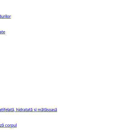
durilor
ate
tifelată, hidratată și mătăsoasă
ază corpul