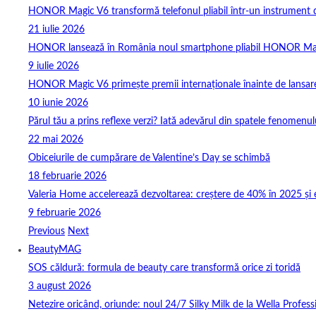
HONOR Magic V6 transformă telefonul pliabil într-un instrument de 
21 iulie 2026
HONOR lansează în România noul smartphone pliabil HONOR Ma
9 iulie 2026
HONOR Magic V6 primește premii internaționale înainte de lansar
10 iunie 2026
Părul tău a prins reflexe verzi? Iată adevărul din spatele fenomenulu
22 mai 2026
Obiceiurile de cumpărare de Valentine’s Day se schimbă
18 februarie 2026
Valeria Home accelerează dezvoltarea: creștere de 40% în 2025 și 
9 februarie 2026
Previous
Next
BeautyMAG
SOS căldură: formula de beauty care transformă orice zi toridă
3 august 2026
Netezire oricând, oriunde: noul 24/7 Silky Milk de la Wella Professi