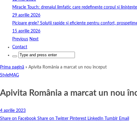
Miracle Touch: drenajul limfatic care redefinește corpul și linișteșt
29 aprilie 2026
Picioare grele? Soluții rapide și eficiente pentru confort, prospețim
15 aprilie 2026
Previous
Next
Contact
Search
for:
Prima pagină
»
Apivita România a marcat un nou început
StyleMAG
Apivita România a marcat un nou în
4 aprilie 2023
Share on Facebook
Share on Twitter
Pinterest
LinkedIn
Tumblr
Email