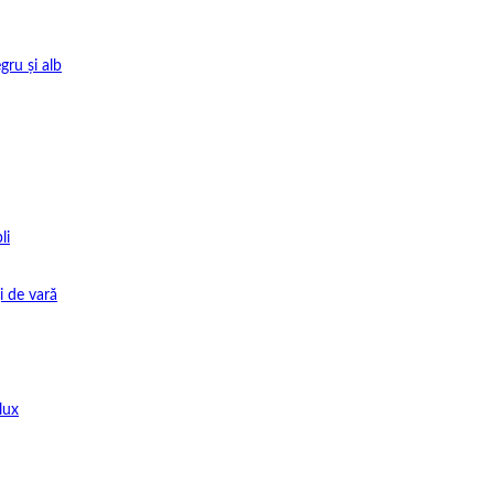
gru și alb
li
i de vară
lux