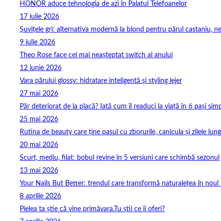
HONOR aduce tehnologia de azi în Palatul Telefoanelor
17 iulie 2026
Șuvițele gri: alternativa modernă la blond pentru părul castaniu, ne
9 iulie 2026
Theo Rose face cel mai neașteptat switch al anului
12 iunie 2026
Vara părului glossy: hidratare inteligentă și styling lejer
27 mai 2026
Păr deteriorat de la placă? Iată cum îl readuci la viață în 6 pași simp
25 mai 2026
Rutina de beauty care ține pasul cu zborurile, canicula și zilele lung
20 mai 2026
Scurt, mediu, filat: bobul revine în 5 versiuni care schimbă sezonul
13 mai 2026
Your Nails But Better: trendul care transformă naturalețea în noul 
8 aprilie 2026
Pielea ta știe că vine primăvara.Tu știi ce îi oferi?