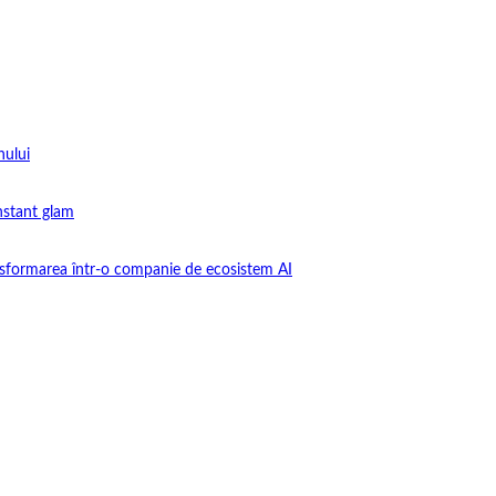
nului
instant glam
nsformarea într-o companie de ecosistem AI