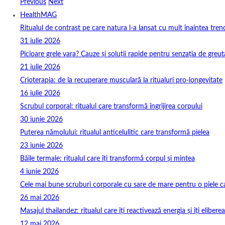
Previous
Next
HealthMAG
Ritualul de contrast pe care natura l-a lansat cu mult înaintea tren
31 iulie 2026
Picioare grele vara? Cauze și soluții rapide pentru senzația de greut
21 iulie 2026
Crioterapia: de la recuperare musculară la ritualuri pro‑longevitate
16 iulie 2026
Scrubul corporal: ritualul care transformă îngrijirea corpului
30 iunie 2026
Puterea nămolului: ritualul anticelulitic care transformă pielea
23 iunie 2026
Băile termale: ritualul care îți transformă corpul și mintea
4 iunie 2026
Cele mai bune scruburi corporale cu sare de mare pentru o piele ca
26 mai 2026
Masajul thailandez: ritualul care îți reactivează energia și îți elibere
12 mai 2026