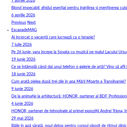
7 aprilie 2026
Blond impecabil: ghidul esențial pentru îngrijirea și menținerea culo
6 aprilie 2026
Previous
Next
EscapadeMAG
Ai încercat o vacanță care lucrează ca o terapie?
7 iulie 2026
Pe 26 iunie, vara începe la Sovata cu muzică pe malul Lacului Ursu
19 iunie 2026
Ce se întâmplă când dai unui telefon o galerie de artă? Vino să afli
18 iunie 2026
Cum arată pielea după trei zile în apa Mării Moarte a Transilvaniei?
9 iunie 2026
De la animație la arhitectură: HONOR, partener al BDF Profession
4 iunie 2026
HONOR, partener de tehnologie al primei expoziții Andrei Tripșa, 
29 mai 2026
Băile în apă sărată, noul detox pentru corpul obosit de ritmul zilnic