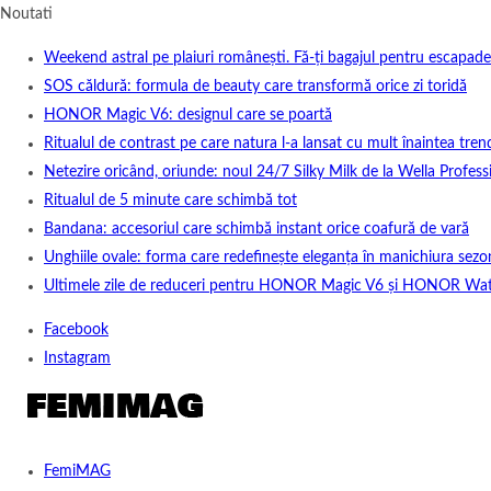
Noutati
Weekend astral pe plaiuri românești. Fă-ți bagajul pentru escapade
SOS căldură: formula de beauty care transformă orice zi toridă
HONOR Magic V6: designul care se poartă
Ritualul de contrast pe care natura l-a lansat cu mult înaintea tren
Netezire oricând, oriunde: noul 24/7 Silky Milk de la Wella Professi
Ritualul de 5 minute care schimbă tot
Bandana: accesoriul care schimbă instant orice coafură de vară
Unghiile ovale: forma care redefinește eleganța în manichiura sezo
Ultimele zile de reduceri pentru HONOR Magic V6 și HONOR Wa
Facebook
Instagram
FemiMAG