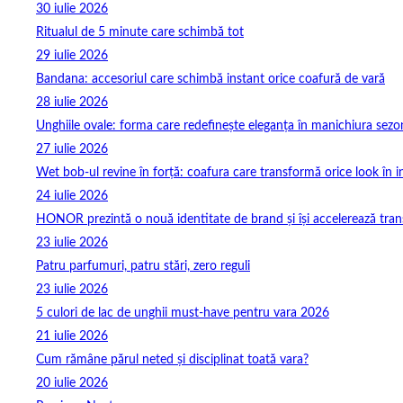
30 iulie 2026
Ritualul de 5 minute care schimbă tot
29 iulie 2026
Bandana: accesoriul care schimbă instant orice coafură de vară
28 iulie 2026
Unghiile ovale: forma care redefinește eleganța în manichiura sezo
27 iulie 2026
Wet bob-ul revine în forță: coafura care transformă orice look în 
24 iulie 2026
HONOR prezintă o nouă identitate de brand și își accelerează tra
23 iulie 2026
Patru parfumuri, patru stări, zero reguli
23 iulie 2026
5 culori de lac de unghii must‑have pentru vara 2026
21 iulie 2026
Cum rămâne părul neted și disciplinat toată vara?
20 iulie 2026