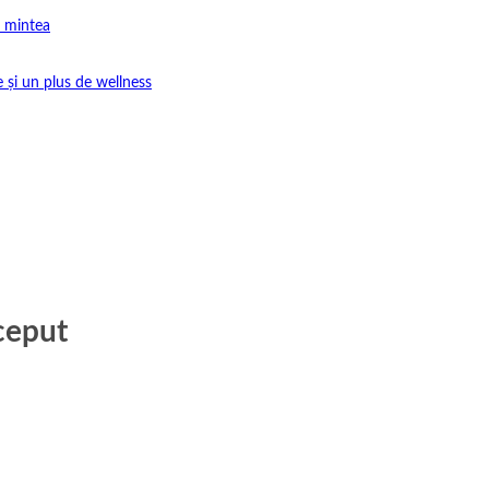
e mintea
e și un plus de wellness
ceput