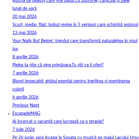
Rutina de beauty care ține pasul cu zborurile, canicula și zilele
lungi de vară
20 mai 2026
Scurt, mediu, filat: bobul revine în 5 versiuni care schimbă sezonul
13 mai 2026
Your Nails But Better: trendul care transformă naturalețea în noul
lux
8 aprilie 2026
Pielea ta știe că vine primăvara.Tu știi ce îi oferi?
7 aprilie 2026
Blond impecabil: ghidul esențial pentru îngrijirea și menținerea
culorii
6 aprilie 2026
Previous
Next
EscapadeMAG
Ai încercat o vacanță care lucrează ca o terapie?
7 iulie 2026
Pe 26 iunie, vara începe la Sovata cu muzică pe malul Lacului Ursu