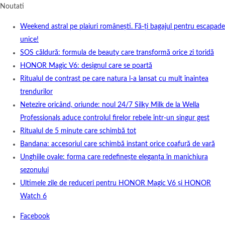
Noutati
Weekend astral pe plaiuri românești. Fă-ți bagajul pentru escapade
unice!
SOS căldură: formula de beauty care transformă orice zi toridă
HONOR Magic V6: designul care se poartă
Ritualul de contrast pe care natura l-a lansat cu mult înaintea
trendurilor
Netezire oricând, oriunde: noul 24/7 Silky Milk de la Wella
Professionals aduce controlul firelor rebele într-un singur gest
Ritualul de 5 minute care schimbă tot
Bandana: accesoriul care schimbă instant orice coafură de vară
Unghiile ovale: forma care redefinește eleganța în manichiura
sezonului
Ultimele zile de reduceri pentru HONOR Magic V6 și HONOR
Watch 6
Facebook