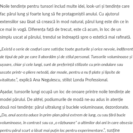
Noile tendințe pentru tunsori includ multe idei, look-uri și tendințe care
fac părul lung și foarte lung să fie protagoniștii anului. Cu ajutorul
extensiilor sau lăsat să crească în mod natural, părul lung este din ce în
ce mai în vogă. Diferența față de trecut, este că acum, în loc de un
simplu uscat al părului, trendul se îndreaptă spre o estetică mai rafinată.
„
Există o serie de coafuri care satisfac toate gusturile și orice nevoie, indiferent
de tipul de păr pe care îl abordăm și de stilul personal. Tunsorile voluminoase și
ușoare, chiar și cele lungi, sunt de preferință stilizate cu prin ondulare sau
uscate printr-o pliere netedă, dar moale, pentru a nu fi plate și lipsite de
vitalitate
.”, explică Ana Negulescu, stilist Londa Professional.
Așadar, tunsorile lungi ocupă un loc de onoare printre noile tendințe ale
modei părului. De altfel, podiumurile de modă ne-au adus în atenție
două noi tendințe: părul ultralung și buclele voluminoase, dezordonate.
„
Da, anul acesta aduce în prim-plan părul extrem de lung, cu sau fără bucle
voluminoase, în contrast sau ca „o răzbunare” a ultimilor doi ani în care obsesia
pentru părul scurt a lăsat mai puțin loc pentru experimentare
.”, susține