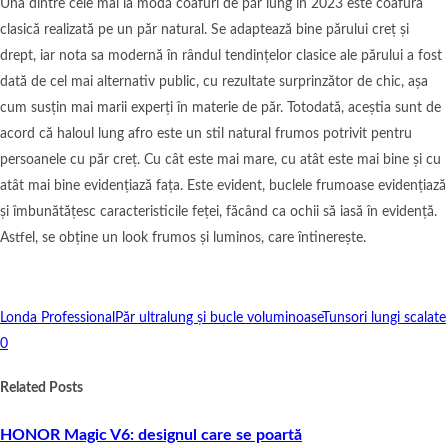
Una dintre cele mai la modă coafuri de păr lung în 2023 este coafura
clasică realizată pe un păr natural. Se adaptează bine părului creț și
drept, iar nota sa modernă în rândul tendințelor clasice ale părului a fost
dată de cel mai alternativ public, cu rezultate surprinzător de chic, așa
cum susțin mai marii experți în materie de păr. Totodată, aceștia sunt de
acord că haloul lung afro este un stil natural frumos potrivit pentru
persoanele cu păr creț. Cu cât este mai mare, cu atât este mai bine și cu
atât mai bine evidențiază fața. Este evident, buclele frumoase evidențiază
și îmbunătățesc caracteristicile feței, făcând ca ochii să iasă în evidență.
Astfel, se obține un look frumos și luminos, care întinerește.
Londa Professional
Păr ultralung și bucle voluminoase
Tunsori lungi scalate
0
Related Posts
HONOR Magic V6: designul care se poartă