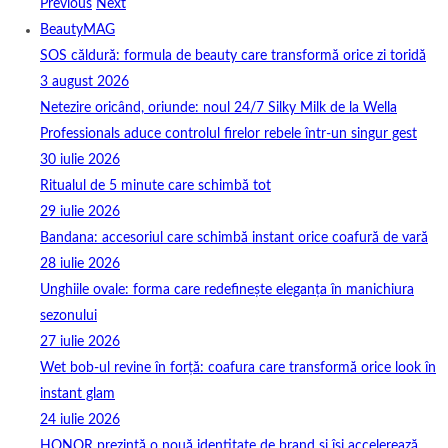
Previous
Next
BeautyMAG
SOS căldură: formula de beauty care transformă orice zi toridă
3 august 2026
Netezire oricând, oriunde: noul 24/7 Silky Milk de la Wella
Professionals aduce controlul firelor rebele într-un singur gest
30 iulie 2026
Ritualul de 5 minute care schimbă tot
29 iulie 2026
Bandana: accesoriul care schimbă instant orice coafură de vară
28 iulie 2026
Unghiile ovale: forma care redefinește eleganța în manichiura
sezonului
27 iulie 2026
Wet bob-ul revine în forță: coafura care transformă orice look în
instant glam
24 iulie 2026
HONOR prezintă o nouă identitate de brand și își accelerează