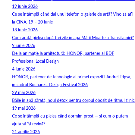
19 iunie 2026
Ce se întâmplă când dai unui telefon o galerie de artă? Vino să afli
la CINA, 19 – 20 iunie
18 iunie 2026
Cum arată pielea după trei zile în apa Mării Moarte a Transilvaniei?
9 iunie 2026
De la animație la arhitectură: HONOR, partener al BDF
Professional Local Design
4 iunie 2026
HONOR, partener de tehnologie al primei expoziții Andrei Tripșa,
în cadrul Bucharest Design Festival 2026
29 mai 2026
Băile în apă sărată, noul detox pentru corpul obosit de ritmul zilnic
19 mai 2026
Ce se întâmplă cu pielea când dormim prost — și cum o putem
ajuta să își revină?
21 aprilie 2026