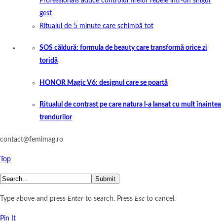
Professionals aduce controlul firelor rebele într-un singur
gest
Ritualul de 5 minute care schimbă tot
SOS căldură: formula de beauty care transformă orice zi
toridă
HONOR Magic V6: designul care se poartă
Ritualul de contrast pe care natura l-a lansat cu mult înaintea
trendurilor
contact@femimag.ro
Top
Submit
Type above and press
Enter
to search. Press
Esc
to cancel.
Pin It