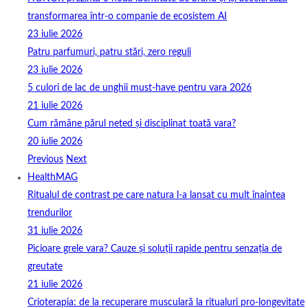
transformarea într-o companie de ecosistem AI
23 iulie 2026
Patru parfumuri, patru stări, zero reguli
23 iulie 2026
5 culori de lac de unghii must‑have pentru vara 2026
21 iulie 2026
Cum rămâne părul neted și disciplinat toată vara?
20 iulie 2026
Previous
Next
HealthMAG
Ritualul de contrast pe care natura l-a lansat cu mult înaintea
trendurilor
31 iulie 2026
Picioare grele vara? Cauze și soluții rapide pentru senzația de
greutate
21 iulie 2026
Crioterapia: de la recuperare musculară la ritualuri pro‑longevitate