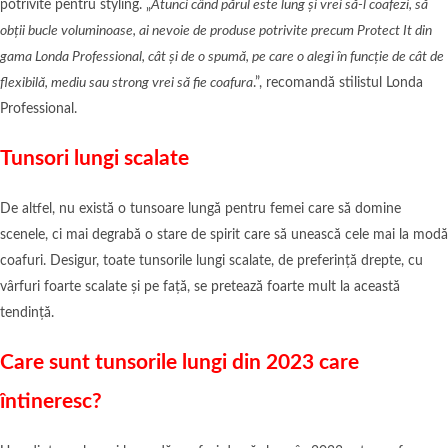
potrivite pentru styling. „
Atunci când părul este lung și vrei să-l coafezi, să
obții bucle voluminoase, ai nevoie de produse potrivite precum Protect It din
gama Londa Professional, cât și de o spumă, pe care o alegi în funcție de cât de
flexibilă, mediu sau strong vrei să fie coafura
.”, recomandă stilistul Londa
Professional.
Tunsori lungi scalate
De altfel, nu există o tunsoare lungă pentru femei care să domine
scenele, ci mai degrabă o stare de spirit care să unească cele mai la modă
coafuri. Desigur, toate tunsorile lungi scalate, de preferință drepte, cu
vârfuri foarte scalate și pe față, se pretează foarte mult la această
tendință.
Care sunt tunsorile lungi din 2023 care
întineresc?