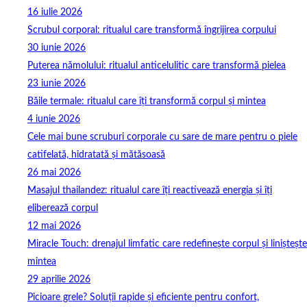
16 iulie 2026
Scrubul corporal: ritualul care transformă îngrijirea corpului
30 iunie 2026
Puterea nămolului: ritualul anticelulitic care transformă pielea
23 iunie 2026
Băile termale: ritualul care îți transformă corpul și mintea
4 iunie 2026
Cele mai bune scruburi corporale cu sare de mare pentru o piele
catifelată, hidratată și mătăsoasă
26 mai 2026
Masajul thailandez: ritualul care îți reactivează energia și îți
eliberează corpul
12 mai 2026
Miracle Touch: drenajul limfatic care redefinește corpul și liniștește
mintea
29 aprilie 2026
Picioare grele? Soluții rapide și eficiente pentru confort,