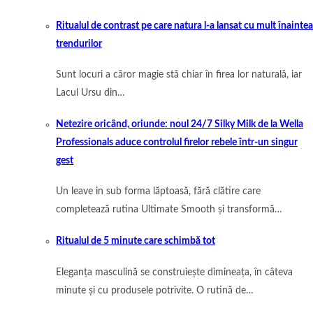
Ritualul de contrast pe care natura l-a lansat cu mult înaintea
trendurilor
Sunt locuri a căror magie stă chiar în firea lor naturală, iar
Lacul Ursu din…
Netezire oricând, oriunde: noul 24/7 Silky Milk de la Wella
Professionals aduce controlul firelor rebele într-un singur
gest
Un leave in sub forma lăptoasă, fără clătire care
completează rutina Ultimate Smooth și transformă…
Ritualul de 5 minute care schimbă tot
Eleganța masculină se construiește dimineața, în câteva
minute și cu produsele potrivite. O rutină de…