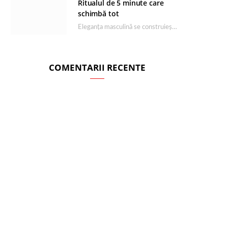
Ritualul de 5 minute care
schimbă tot
Eleganța masculină se construiește dimineața, în câteva minute și cu produsele potrivite. O rutină de…
COMENTARII RECENTE