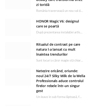
zi toridă
România traversează un nou val de căldură, iar rutina de îngrijire capătă un rol esențial…
HONOR Magic V6: designul
care se poartă
După prezentarea instalației artistice semnată de Catrinel Săbăciag în cadrul evenimentului de lansare HONOR Magic…
Ritualul de contrast pe care
natura l-a lansat cu mult
înaintea trendurilor
Sunt locuri a căror magie stă chiar în firea lor naturală, iar Lacul Ursu din…
Netezire oricând, oriunde:
noul 24/7 Silky Milk de la Wella
Professionals aduce controlul
firelor rebele într-un singur
gest
Un leave in sub forma lăptoasă, fără clătire care completează rutina Ultimate Smooth și transformă…