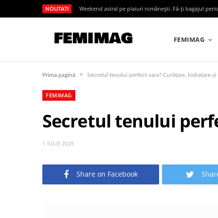
NOUTATI
Weekend astral pe plaiuri românești. Fă-ți bagajul pen
FEMIMAG
»
Prima pagină
Secretul tenului perfect vara? Curățare, hidratare și
FEMIMAG
Secretul tenului perf
1 IULIE 2025
Share on Facebook
Shar