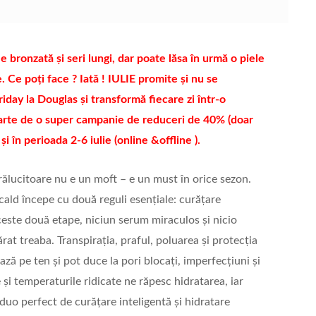
e bronzată și seri lungi, dar poate lăsa în urmă o piele
te. Ce poți face ? Iată ! IULIE promite și nu se
day la Douglas și transformă fiecare zi într-o
i parte de o super campanie de reduceri de 40% (doar
și în perioada 2-6 iulie (online &offline ).
strălucitoare nu e un moft – e un must în orice sezon.
 cald începe cu două reguli esențiale: curățare
ceste două etape, niciun serum miraculos și nicio
at treaba. Transpirația, praful, poluarea și protecția
ază pe ten și pot duce la pori blocați, imperfecțiuni și
 și temperaturile ridicate ne răpesc hidratarea, iar
duo perfect de curățare inteligentă și hidratare