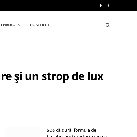
F
I
a
n
LTHMAG
CONTACT
c
s
e
t
b
a
o
g
re și un strop de lux
o
r
k
a
m
SOS căldură: formula de
beauty care transformă orice