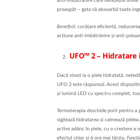
anti-îmbătrânire care netezește liniile
proaspăt – gata să absoarbă toate ingr
Beneficii
: curățare eficientă, reducerea 
acțiune anti-îmbătrânire și anti-poluar
UFO™ 2
– Hidratare i
Dacă visezi la o piele hidratată, nete
UFO 2 este răspunsul. Acest dispozitiv
și lumină LED cu spectru complet, toa
Termoterapia deschide porii pentru a p
sigilează hidratarea și calmează pielea
active adânc în piele, cu o creștere a
efectul chiar și 6 ore mai târziu.
Func
ț