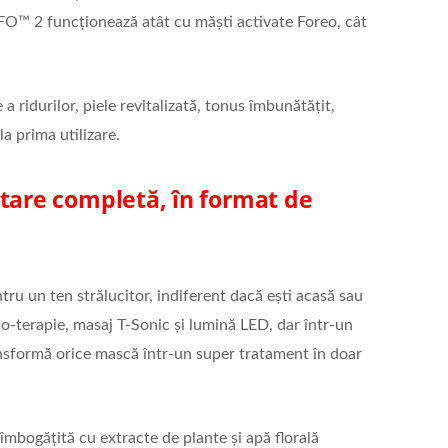
FO™ 2 funcționează atât cu măști activate Foreo, cât
a ridurilor, piele revitalizată, tonus îmbunătățit,
la prima utilizare.
tare completă, în format de
ru un ten strălucitor, indiferent dacă ești acasă sau
mo-terapie, masaj T-Sonic și lumină LED, dar într-un
nsformă orice mască într-un super tratament în doar
mbogățită cu extracte de plante și apă florală