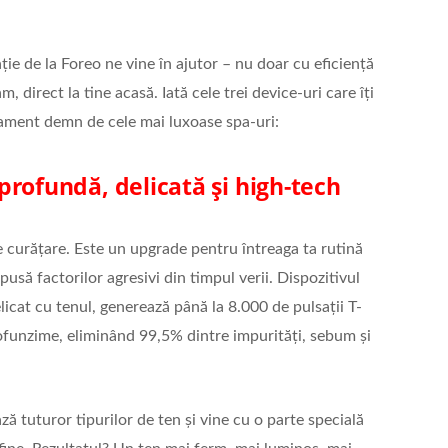
ie de la Foreo ne vine în ajutor – nu doar cu eficiență
, direct la tine acasă. Iată cele trei device-uri care îți
tament demn de cele mai luxoase spa-uri:
profundă, delicată și high-tech
 curățare. Este un upgrade pentru întreaga ta rutină
pusă factorilor agresivi din timpul verii. Dispozitivul
licat cu tenul, generează până la 8.000 de pulsații T-
ofunzime, eliminând 99,5% dintre impurități, sebum și
ză tuturor tipurilor de ten și vine cu o parte specială