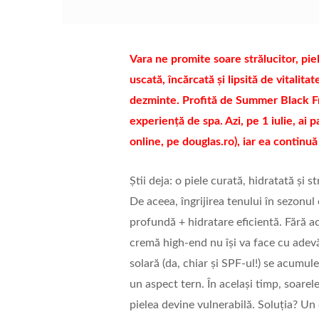
Vara ne promite soare strălucitor, piel
uscată, încărcată și lipsită de vitalita
dezminte. Profită de Summer Black Fri
experiență de spa. Azi, pe 1 iulie, a
online, pe douglas.ro), iar ea continuă 
Știi deja: o piele curată, hidratată și 
De aceea, îngrijirea tenului în sezonul
profundă + hidratare eficientă. Fără a
cremă high-end nu își va face cu adevăr
solară (da, chiar și SPF-ul!) se acumule
un aspect tern. În același timp, soarele
pielea devine vulnerabilă. Soluția? Un 