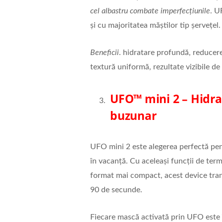
cel albastru combate imperfecțiunile
. U
și cu majoritatea măștilor tip șervețel.
Beneficii
. hidratare profundă, reducere 
textură uniformă, rezultate vizibile de 
UFO™ mini 2
– Hidra
buzunar
UFO mini 2 este alegerea perfectă pent
în vacanță. Cu aceleași funcții de ter
format mai compact, acest device tra
90 de secunde.
Fiecare mască activată prin UFO este î