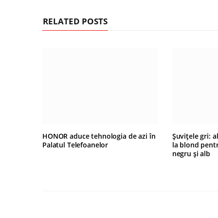
RELATED POSTS
HONOR aduce tehnologia de azi în
Șuvițele gri: 
Palatul Telefoanelor
la blond pentr
negru și alb