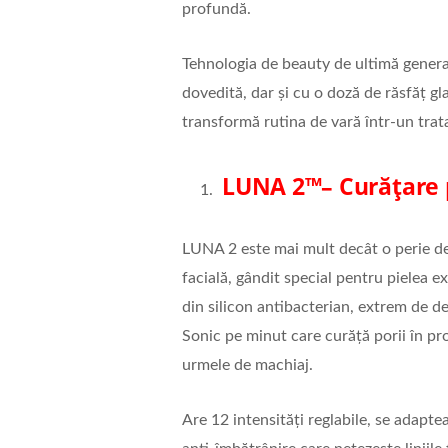
profundă.
Tehnologia de beauty de ultimă generaț
dovedită, dar și cu o doză de răsfăț glam
transformă rutina de vară într-un tra
LUNA 2™
– Curățare 
LUNA 2 este mai mult decât o perie de
facială, gândit special pentru pielea ex
din silicon antibacterian, extrem de de
Sonic pe minut care curăță porii în pr
urmele de machiaj.
Are 12 intensități reglabile, se adaptea