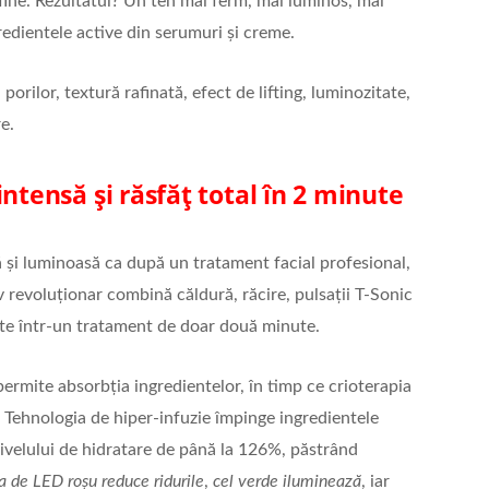
 fine. Rezultatul? Un ten mai ferm, mai luminos, mai
edientele active din serumuri și creme.
porilor, textură rafinată, efect de lifting, luminozitate,
e.
ntensă și răsfăț total în 2 minute
dă și luminoasă ca după un tratament facial profesional,
 revoluționar combină căldură, răcire, pulsații T-Sonic
te într-un tratament de doar două minute.
ermite absorbția ingredientelor, în timp ce crioterapia
. Tehnologia de hiper-infuzie împinge ingredientele
 nivelului de hidratare de până la 126%, păstrând
ia de LED ro
șu reduce ridurile
,
cel verde iluminează
, iar