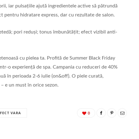
ii, iar pulsațiile ajută ingredientele active să pătrundă
t pentru hidratare express, dar cu rezultate de salon.
etedă; pori reduși; tonus îmbunătățit; efect vizibil anti-
etenoasă cu pielea ta. Profită de Summer Black Friday
i într-o experiență de spa. Campania cu reduceri de 40%
nuă în perioada 2-6 iulie (on&off). O piele curată,
 – e un must în orice sezon.
RFECT VARA
0