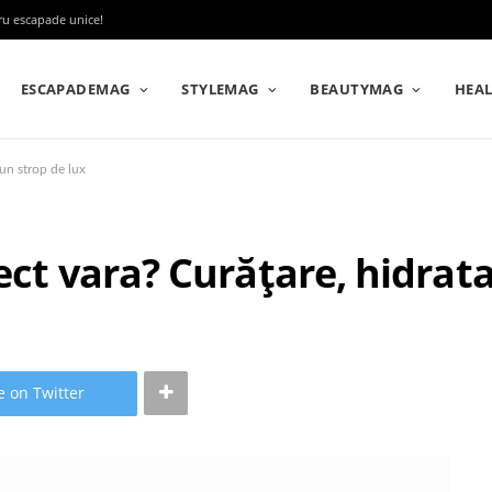
tru escapade unice!
ESCAPADEMAG
STYLEMAG
BEAUTYMAG
HEA
 un strop de lux
ect vara? Curățare, hidrata
e on Twitter