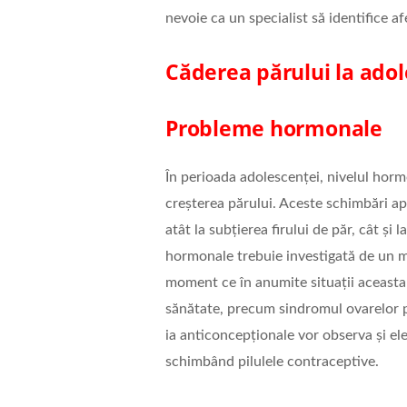
nevoie ca un specialist să identifice a
Căderea părului la adol
Probleme hormonale
În perioada adolescenței, nivelul horm
creșterea părului. Aceste schimbări apar
atât la subțierea firului de păr, cât și
hormonale trebuie investigată de un m
moment ce în anumite situații aceast
sănătate, precum sindromul ovarelor po
ia anticoncepționale vor observa și el
schimbând pilulele contraceptive.