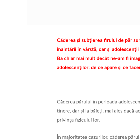
Căderea și subțierea firului de păr s
înaintării în vârstă, dar și adolescenți
Ba chiar mai mult decât ne-am fi ima
adolescenților: de ce apare și ce face
Căderea părului în perioada adolescențe
tinere, dar și la băieți, mai ales dacă
privința fizicului lor.
În majoritatea cazurilor, căderea părulu