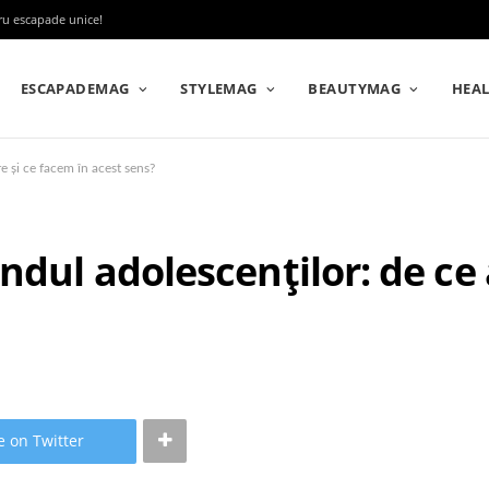
tru escapade unice!
ESCAPADEMAG
STYLEMAG
BEAUTYMAG
HEA
e și ce facem în acest sens?
ndul adolescenților: de ce 
e on Twitter