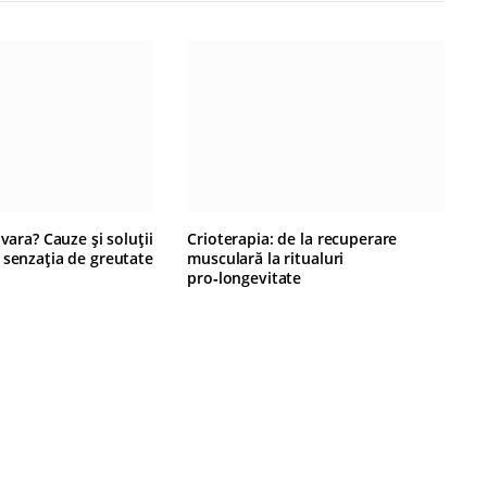
 vara? Cauze și soluții
Crioterapia: de la recuperare
 senzația de greutate
musculară la ritualuri
pro‑longevitate