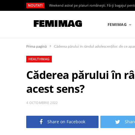
NOUTATI
Weekend astral pe plaiuri românești. Fă-ți bagajul pen
FEMIMAG
»
Prima pagină
Căderea părului în rândul adolescenților: de ce apar
HEALTHMAG
Căderea părului în râ
acest sens?
4 OCTOMBRIE 2022
Share on Facebook
Shar