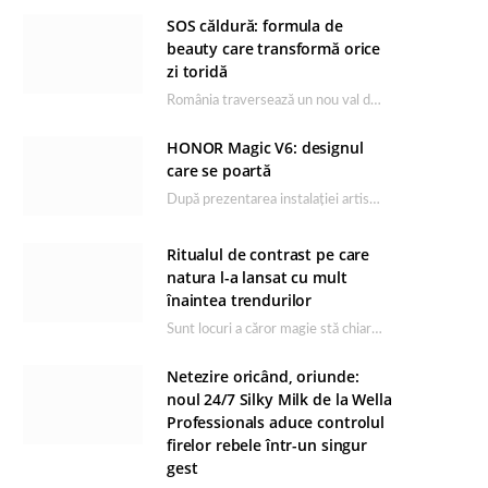
SOS căldură: formula de
beauty care transformă orice
zi toridă
România traversează un nou val de căldură, iar rutina de îngrijire capătă un rol esențial…
HONOR Magic V6: designul
care se poartă
După prezentarea instalației artistice semnată de Catrinel Săbăciag în cadrul evenimentului de lansare HONOR Magic…
Ritualul de contrast pe care
natura l-a lansat cu mult
înaintea trendurilor
Sunt locuri a căror magie stă chiar în firea lor naturală, iar Lacul Ursu din…
Netezire oricând, oriunde:
noul 24/7 Silky Milk de la Wella
Professionals aduce controlul
firelor rebele într-un singur
gest