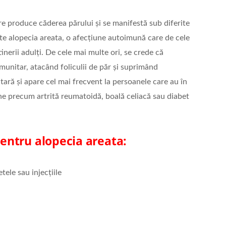
e produce căderea părului și se manifestă sub diferite
e alopecia areata, o afecțiune autoimună care de cele
inerii adulți. De cele mai multe ori, se crede că
munitar, atacând foliculii de păr și suprimând
itară și apare cel mai frecvent la persoanele care au în
une precum artrită reumatoidă, boală celiacă sau diabet
ntru alopecia areata:
tele sau injecțiile