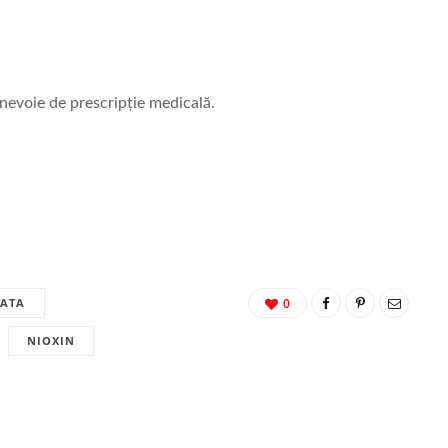
nevoie de prescripție medicală.
EATA
0
NIOXIN