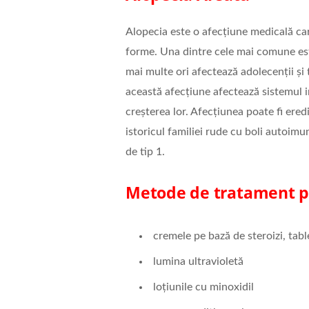
Alopecia este o afecțiune medicală car
forme. Una dintre cele mai comune est
mai multe ori afectează adolecenții și t
această afecțiune afectează sistemul i
creșterea lor. Afecțiunea poate fi ered
istoricul familiei rude cu boli autoim
de tip 1.
Metode de tratament pe
cremele pe bază de steroizi, table
lumina ultravioletă
loțiunile cu minoxidil