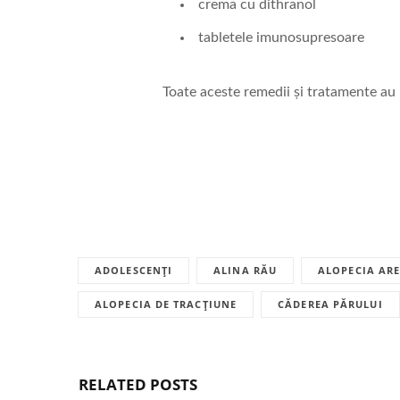
crema cu dithranol
tabletele imunosupresoare
Toate aceste remedii și tratamente au 
ADOLESCENȚI
ALINA RĂU
ALOPECIA AR
ALOPECIA DE TRACȚIUNE
CĂDEREA PĂRULUI
RELATED POSTS