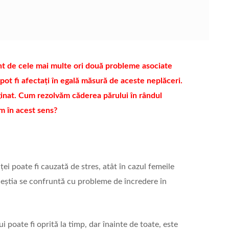
unt de cele mai multe ori două probleme asociate
i pot fi afectați în egală măsură de aceste neplăceri.
ginat. Cum rezolvăm căderea părului în rândul
m în acest sens?
i poate fi cauzată de stres, atât în cazul femeile
 aceștia se confruntă cu probleme de încredere în
i poate fi oprită la timp, dar înainte de toate, este