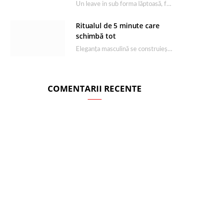
Un leave in sub forma lăptoasă, fără clătire care completează rutina Ultimate Smooth și transformă…
Ritualul de 5 minute care
schimbă tot
Eleganța masculină se construiește dimineața, în câteva minute și cu produsele potrivite. O rutină de…
COMENTARII RECENTE