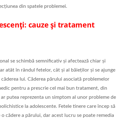
fecțiunea din spatele problemei.
escenți: cauze și tratament
onal se schimbă semnificativ și afectează chiar și
 atât în rândul fetelor, cât și al băieților și se ajunge
 la căderea lui. Căderea părului asociată problemelor
edic pentru a prescrie cel mai bun tratament, din
a ar putea reprezenta un simptom al unor probleme de
lichistice la adolescente. Fetele tinere care încep să
e o cădere a părului, dar acest lucru se poate remedia