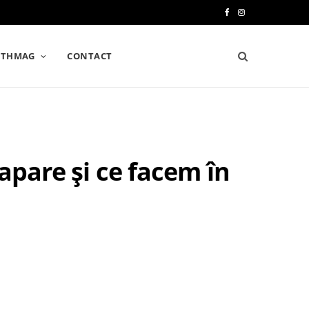
F
I
a
n
LTHMAG
CONTACT
c
s
e
t
b
a
o
g
apare și ce facem în
o
r
k
a
m