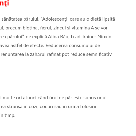
nți
 sănătatea părului. ”Adolescenții care au o dietă lipsită
i, precum biotina, fierul, zincul și vitamina A se vor
ea părului”, ne explică Alina Rău, Lead Trainer Nioxin
 avea astfel de efecte. Reducerea consumului de
 renunțarea la zahărul rafinat pot reduce semnificativ
i multe ori atunci când firul de păr este supus unui
a strânsă în cozi, cocuri sau în urma folosirii
în timp.