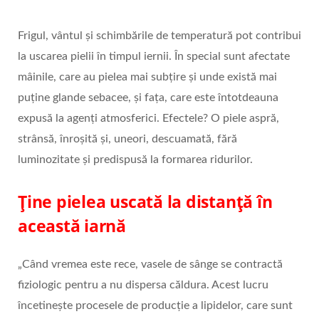
Frigul, vântul și schimbările de temperatură pot contribui
la uscarea pielii în timpul iernii. În special sunt afectate
mâinile, care au pielea mai subțire și unde există mai
puține glande sebacee, și fața, care este întotdeauna
expusă la agenți atmosferici. Efectele? O piele aspră,
strânsă, înroșită și, uneori, descuamată, fără
luminozitate și predispusă la formarea ridurilor.
Ține pielea uscată la distanță în
această iarnă
„Când vremea este rece, vasele de sânge se contractă
fiziologic pentru a nu dispersa căldura. Acest lucru
încetinește procesele de producție a lipidelor, care sunt