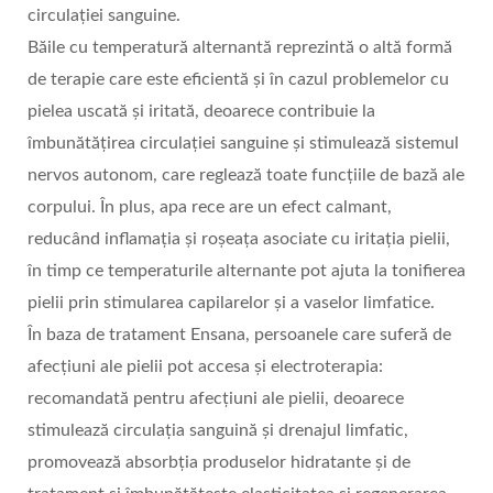
circulației sanguine.
Băile cu temperatură alternantă reprezintă o altă formă
de terapie care este eficientă și în cazul problemelor cu
pielea uscată și iritată, deoarece contribuie la
îmbunătățirea circulației sanguine și stimulează sistemul
nervos autonom, care reglează toate funcțiile de bază ale
corpului. În plus, apa rece are un efect calmant,
reducând inflamația și roșeața asociate cu iritația pielii,
în timp ce temperaturile alternante pot ajuta la tonifierea
pielii prin stimularea capilarelor și a vaselor limfatice.
În baza de tratament Ensana, persoanele care suferă de
afecțiuni ale pielii pot accesa și electroterapia:
recomandată pentru afecțiuni ale pielii, deoarece
stimulează circulația sanguină și drenajul limfatic,
promovează absorbția produselor hidratante și de