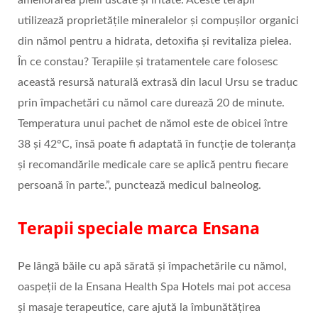
ameliorarea pielii uscate și iritate. Aceste terapii
utilizează proprietățile mineralelor și compușilor organici
din nămol pentru a hidrata, detoxifia și revitaliza pielea.
În ce constau? Terapiile și tratamentele care folosesc
această resursă naturală extrasă din lacul Ursu se traduc
prin împachetări cu nămol care durează 20 de minute.
Temperatura unui pachet de nămol este de obicei între
38 și 42°C, însă poate fi adaptată în funcție de toleranța
și recomandările medicale care se aplică pentru fiecare
persoană în parte.”, punctează medicul balneolog.
Terapii speciale marca Ensana
Pe lângă băile cu apă sărată și împachetările cu nămol,
oaspeții de la Ensana Health Spa Hotels mai pot accesa
și masaje terapeutice, care ajută la îmbunătățirea