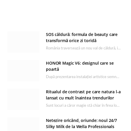
SOS căldură: formula de beauty care
transformă orice zi toridă
România traversează un nou val de căldură, iar rutina de îngrijire capătă un rol esențial…
HONOR Magic V6: designul care se
poartă
După prezentarea instalației artistice semnată de Catrinel Săbăciag în cadrul evenimentului de lansare HONOR Magic…
Ritualul de contrast pe care natura l-a
lansat cu mult înaintea trendurilor
Sunt locuri a căror magie stă chiar în firea lor naturală, iar Lacul Ursu din…
Netezire oricând, oriunde: noul 24/7
Silky Milk de la Wella Professionals