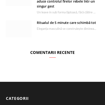
aduce controlul firelor rebele într-un
singur gest
Un leave in sub forma lăptoasă, fără clătire care completează rutina Ultimate Smooth și transformă…
Ritualul de 5 minute care schimbă tot
Eleganța masculină se construiește dimineața, în câteva minute și cu produsele potrivite. O rutină de…
COMENTARII RECENTE
CATEGORII