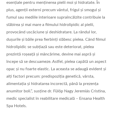
esențiale pentru menținerea pielii moi și hidratate. În
plus, agenții externi precum vântul, frigul și smogul și
fumul sau mediile interioare supraîncălzite contribuie la
slăbirea și mai mare a filmului hidrolipidic al pielii,
provocând uscăciune și deshidratare. La rândul lor,
dușurile și băile prea fierbinți slăbesc pielea. Când filmul
hidrolipidic se subțiază sau este deteriorat, pielea
prezintă roșeață și mâncărime, devine mai aspră și
începe să se descuameze. Astfel, pielea capătă un aspect
opac și nu foarte elastic. La aceasta se adaugă evident și
alți factori precum: predispoziția genetică, vârsta,
alimentația și hidratarea incorectă, până la prezența
anumitor boli.”, susține dr. Fülöp Nagy Jeremiás Cristina,
medic specialist în reabilitare medicală – Ensana Health
Spa Hotels.