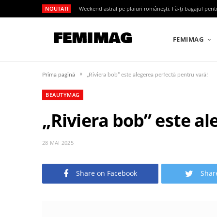
NOUTATI
Weekend astral pe plaiuri românești. Fă-ți bagajul pen
FEMIMAG
»
Prima pagină
„Riviera bob” este alegerea perfectă pentru vară!
BEAUTYMAG
„Riviera bob” este al
28 MAI 2025
Share on Facebook
Shar