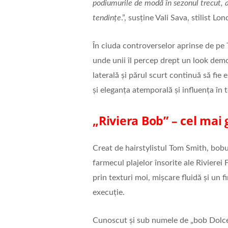
podiumurile de modă în sezonul trecut, a
tendințe
.”, susține Vali Sava, stilist Lo
În ciuda controverselor aprinse de pe T
unde unii îl percep drept un look demod
laterală și părul scurt continuă să fi
și eleganța atemporală și influența în 
„Riviera Bob” – cel mai
Creat de hairstylistul Tom Smith, bobul
farmecul plajelor însorite ale Rivierei 
prin texturi moi, mișcare fluidă și un f
execuție.
Cunoscut și sub numele de „bob Dolce V