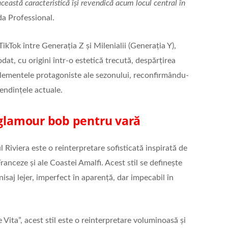
ceastă caracteristică își revendică acum locul central în
nda Professional.
ikTok între Generația Z și Milenialii (Generația Y),
at, cu origini într-o estetică trecută, despărțirea
e elementele protagoniste ale sezonului, reconfirmându-
tendințele actuale.
 glamour bob pentru vară
 Riviera este o reinterpretare sofisticată inspirată de
Franceze și ale Coastei Amalfi. Acest stil se definește
inisaj lejer, imperfect în aparență, dar impecabil în
ita”, acest stil este o reinterpretare voluminoasă și