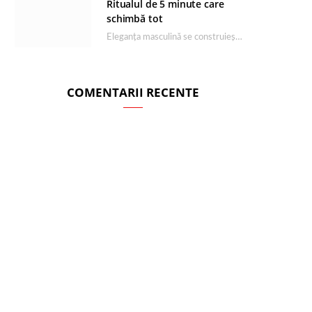
Ritualul de 5 minute care
schimbă tot
Eleganța masculină se construiește dimineața, în câteva minute și cu produsele potrivite. O rutină de…
COMENTARII RECENTE