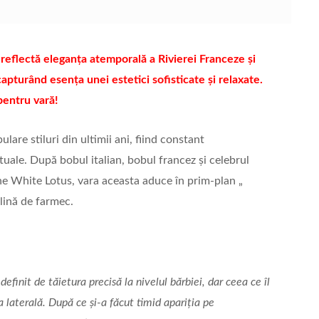
il reflectă eleganța atemporală a Rivierei Franceze și
apturând esența unei estetici sofisticate și relaxate.
pentru vară!
are stiluri din ultimii ani, fiind constant
tuale. După bobul italian, bobul francez și celebrul
he White Lotus, vara aceasta aduce în prim-plan „
plină de farmec.
 definit de tăietura precisă la nivelul bărbiei, dar ceea ce îl
 laterală. După ce și-a făcut timid apariția pe