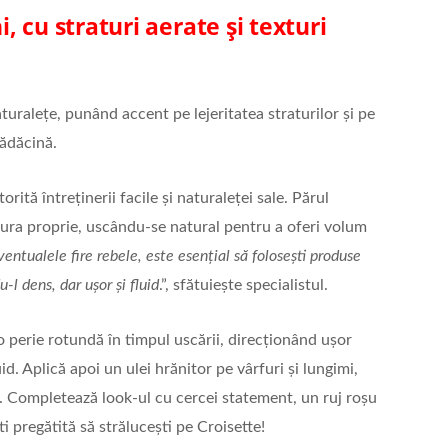
 cu straturi aerate și texturi
turalețe, punând accent pe lejeritatea straturilor și pe
rădăcină.
ită întreținerii facile și naturaleței sale. Părul
tura proprie, uscându-se natural pentru a oferi volum
entualele fire rebele, este esențial să folosești produse
-l dens, dar ușor și fluid
.”, sfătuiește specialistul.
o perie rotundă în timpul uscării, direcționând ușor
id. Aplică apoi un ulei hrănitor pe vârfuri și lungimi,
re. Completează look-ul cu cercei statement, un ruj roșu
ti pregătită să strălucești pe Croisette!