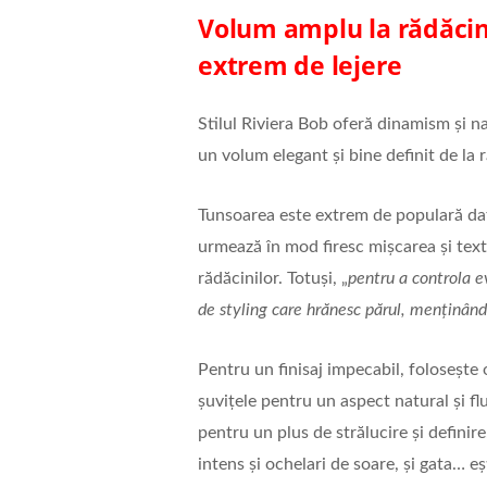
Volum amplu la rădăcini,
extrem de lejere
Stilul Riviera Bob oferă dinamism și na
un volum elegant și bine definit de la 
Tunsoarea este extrem de populară dator
urmează în mod firesc mișcarea și tex
rădăcinilor. Totuși, „
pentru a controla ev
de styling care hrănesc părul, menținându
Pentru un finisaj impecabil, folosește 
șuvițele pentru un aspect natural și flu
pentru un plus de strălucire și defini
intens și ochelari de soare, și gata… eș