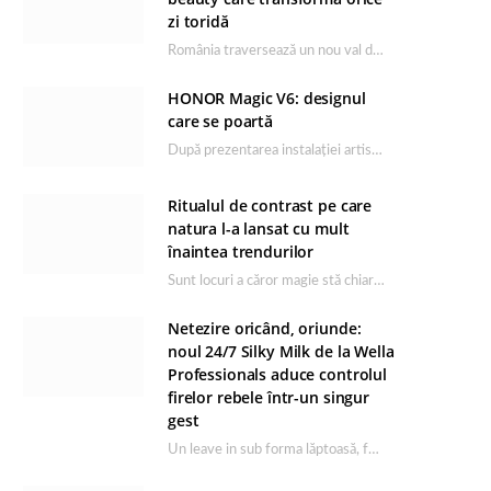
zi toridă
România traversează un nou val de căldură, iar rutina de îngrijire capătă un rol esențial…
HONOR Magic V6: designul
care se poartă
După prezentarea instalației artistice semnată de Catrinel Săbăciag în cadrul evenimentului de lansare HONOR Magic…
Ritualul de contrast pe care
natura l-a lansat cu mult
înaintea trendurilor
Sunt locuri a căror magie stă chiar în firea lor naturală, iar Lacul Ursu din…
Netezire oricând, oriunde:
noul 24/7 Silky Milk de la Wella
Professionals aduce controlul
firelor rebele într-un singur
gest
Un leave in sub forma lăptoasă, fără clătire care completează rutina Ultimate Smooth și transformă…