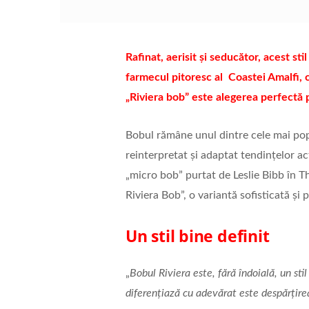
Rafinat, aerisit și seducător, acest st
farmecul pitoresc al Coastei Amalfi, c
„Riviera bob” este alegerea perfectă 
Bobul rămâne unul dintre cele mai popul
reinterpretat și adaptat tendințelor ac
„micro bob” purtat de Leslie Bibb în T
Riviera Bob”, o variantă sofisticată și 
Un stil bine definit
„
Bobul Riviera este, fără îndoială, un stil
diferențiază cu adevărat este despărțirea