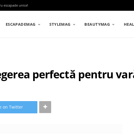
tru escapade unice!
ESCAPADEMAG
STYLEMAG
BEAUTYMAG
HEA
egerea perfectă pentru var
e on Twitter