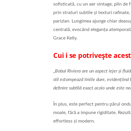
sofisticată, cu un aer vintage, plin de 
prin straturi subtile și texturi rafinat
parizian. Lungimea ajunge chiar deasupr
centrală, evocând eleganța atemporală 
Grace Kelly.
Cui i se potrivește acest 
„
Bobul Riviera are un aspect lejer și flui
stil estompează liniile dure, evidențiind 
definire subtilă exact acolo unde este ne
În plus, este perfect pentru părul ond
moale, fără a impune rigiditate. Rezulta
effortless și modern.