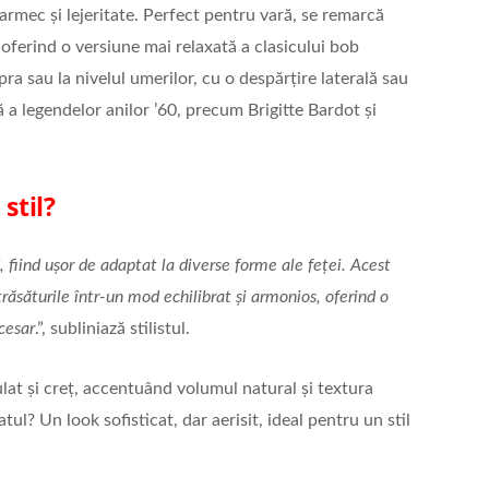
farmec și lejeritate. Perfect pentru vară, se remarcă
e, oferind o versiune mai relaxată a clasicului bob
a sau la nivelul umerilor, cu o despărțire laterală sau
a legendelor anilor ’60, precum Brigitte Bardot și
stil?
d, fiind ușor de adaptat la diverse forme ale feței. Acest
trăsăturile într-un mod echilibrat și armonios, oferind o
cesar
.”, subliniază stilistul.
ulat și creț, accentuând volumul natural și textura
tul? Un look sofisticat, dar aerisit, ideal pentru un stil