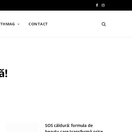
F
I
a
n
LTHMAG
CONTACT
c
s
e
t
b
a
o
g
ă!
o
r
k
a
m
SOS căldură: formula de
beauty care transformă orice