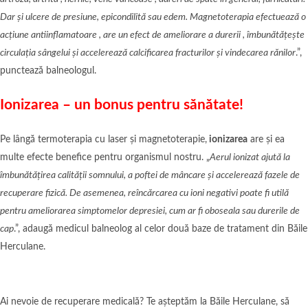
Dar și ulcere de presiune, epicondilită sau edem. Magnetoterapia efectuează o
acțiune antiinflamatoare , are un efect de ameliorare a durerii , îmbunătățește
circulația sângelui și accelerează calcificarea fracturilor și vindecarea rănilor
.”,
punctează balneologul.
Ionizarea – un bonus pentru sănătate!
Pe lângă termoterapia cu laser și magnetoterapie,
ionizarea
are și ea
multe efecte benefice pentru organismul nostru. „
Aerul ionizat ajută la
îmbunătățirea calității somnului, a poftei de mâncare și accelerează fazele de
recuperare fizică. De asemenea, reîncărcarea cu ioni negativi poate fi utilă
pentru ameliorarea simptomelor depresiei, cum ar fi oboseala sau durerile de
cap
.”, adaugă medicul balneolog al celor două baze de tratament din Băile
Herculane.
Ai nevoie de recuperare medicală? Te așteptăm la Băile Herculane, să