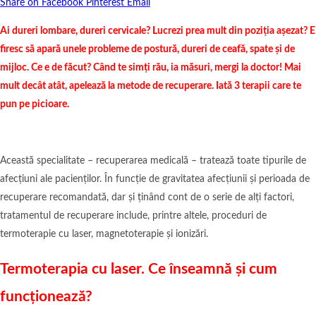
Share on Facebook
Pinterest
Email
Ai dureri lombare, dureri cervicale? Lucrezi prea mult din poziția așezat? E
firesc să apară unele probleme de postură, dureri de ceafă, spate și de
mijloc. Ce e de făcut? Când te simți rău, ia măsuri, mergi la doctor! Mai
mult decât atât, apelează la metode de recuperare. Iată 3 terapii care te
pun pe picioare.
Această specialitate – recuperarea medicală – tratează toate tipurile de
afecțiuni ale pacienților. În funcție de gravitatea afecțiunii și perioada de
recuperare recomandată, dar și ținând cont de o serie de alți factori,
tratamentul de recuperare include, printre altele, proceduri de
termoterapie cu laser, magnetoterapie și ionizări.
Termoterapia cu laser. Ce înseamnă și cum
funcționează?