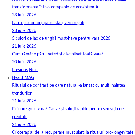
transformarea într-o companie de ecosistem AI
23 iulie 2026
Patru parfumuri, patru stări, zero reguli
23 iulie 2026
5 culori de lac de unghii must‑have pentru vara 2026
21 iulie 2026
Cum rămâne părul neted și disciplinat toată vara?
20 iulie 2026
Previous
Next
HealthMAG
Ritualul de contrast pe care natura l-a lansat cu mult înaintea
trendurilor
31 iulie 2026
Picioare grele vara? Cauze și soluții rapide pentru senzația de
greutate
21 iulie 2026
Crioterapia: de la recuperare musculară la ritualuri pro‑longevitate