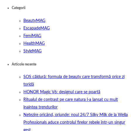
Categorii
BeautyMAG
EscapadeMAG
FemiMAG
HealthMAG
StyleMAG
Articole recente
SOS căldură: formula de beauty care transformă orice zi
toridă
HONOR Magic V6: designul care se poartă
Ritualul de contrast pe care natura l-a lansat cu mult
înaintea trendurilor
Netezire oricând, oriunde: noul 24/7 Silky Milk de la Wella
Professionals aduce controlul firelor rebele într-un singur
gest