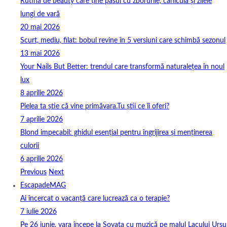
Rutina de beauty care ține pasul cu zborurile, canicula și zilele
lungi de vară
20 mai 2026
Scurt, mediu, filat: bobul revine în 5 versiuni care schimbă sezonul
13 mai 2026
Your Nails But Better: trendul care transformă naturalețea în noul
lux
8 aprilie 2026
Pielea ta știe că vine primăvara.Tu știi ce îi oferi?
7 aprilie 2026
Blond impecabil: ghidul esențial pentru îngrijirea și menținerea
culorii
6 aprilie 2026
Previous
Next
EscapadeMAG
Ai încercat o vacanță care lucrează ca o terapie?
7 iulie 2026
Pe 26 iunie, vara începe la Sovata cu muzică pe malul Lacului Ursu