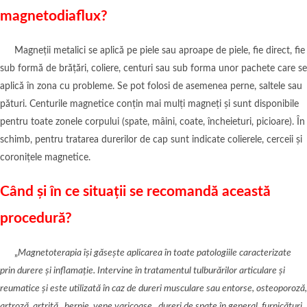
magnetodiaflux?
Magneții metalici se aplică pe piele sau aproape de piele, fie direct, fie
sub formă de brățări, coliere, centuri sau sub forma unor pachete care se
aplică în zona cu probleme. Se pot folosi de asemenea perne, saltele sau
pături. Centurile magnetice conțin mai mulți magneți și sunt disponibile
pentru toate zonele corpului (spate, mâini, coate, încheieturi, picioare). În
schimb, pentru tratarea durerilor de cap sunt indicate colierele, cerceii și
coronițele magnetice.
Când și în ce situații se recomandă această
procedură?
„
Magnetoterapia își găsește aplicarea în toate patologiile caracterizate
prin durere și inflamație. Intervine în tratamentul tulburărilor articulare și
reumatice și este utilizată în caz de dureri musculare sau entorse, osteoporoză,
artroză, artrită , hernie, vene varicoase , dureri de spate în general, furnicături.