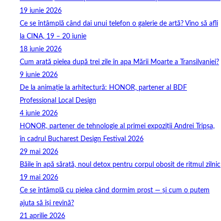
19 iunie 2026
Ce se întâmplă când dai unui telefon o galerie de artă? Vino să afli
la CINA, 19 – 20 iunie
18 iunie 2026
Cum arată pielea după trei zile în apa Mării Moarte a Transilvaniei?
9 iunie 2026
De la animație la arhitectură: HONOR, partener al BDF
Professional Local Design
4 iunie 2026
HONOR, partener de tehnologie al primei expoziții Andrei Tripșa,
în cadrul Bucharest Design Festival 2026
29 mai 2026
Băile în apă sărată, noul detox pentru corpul obosit de ritmul zilnic
19 mai 2026
Ce se întâmplă cu pielea când dormim prost — și cum o putem
ajuta să își revină?
21 aprilie 2026