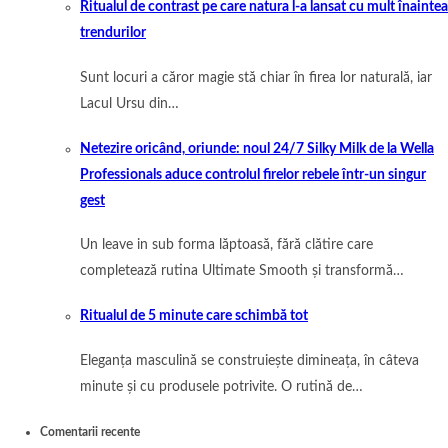
Ritualul de contrast pe care natura l-a lansat cu mult înaintea
trendurilor
Sunt locuri a căror magie stă chiar în firea lor naturală, iar
Lacul Ursu din…
Netezire oricând, oriunde: noul 24/7 Silky Milk de la Wella
Professionals aduce controlul firelor rebele într-un singur
gest
Un leave in sub forma lăptoasă, fără clătire care
completează rutina Ultimate Smooth și transformă…
Ritualul de 5 minute care schimbă tot
Eleganța masculină se construiește dimineața, în câteva
minute și cu produsele potrivite. O rutină de…
Comentarii recente