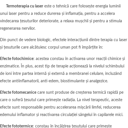
Termoterapia cu laser
este o tehnică care folosește energia luminii
unui laser pentru a reduce durerea și inflamația, pentru a accelera
vindecarea țesuturilor deteriorate, a relaxa mușchii și pentru a stimula
regenerarea nervilor.
Din punct de vedere biologic, efectele interacțiunii dintre terapia cu laser
și țesuturile care alcătuiesc corpul uman pot fi împărțite în:
Efecte fotochimice
: acestea constau în activarea unor reacții chimice și
enzimatice. În plus, acest tip de terapie acționează la nivelul schimbului
de ioni între partea internă și externă a membranei celulare, incluzând
efecte antiinflamatorii, anti-edem, biostimulante și analgezice.
Efecte fotomecanice
care sunt produse de creșterea termică rapidă pe
care o suferă țesutul care primește radiația. La nivel terapeutic, aceste
efecte sunt responsabile pentru accelerarea mișcării limfei, reducerea
edemului inflamator și reactivarea circulației sângelui în capilarele mici.
Efecte fototermice
: constau în încălzirea țesutului care primește