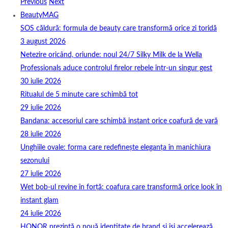
Previous
Next
BeautyMAG
SOS căldură: formula de beauty care transformă orice zi toridă
3 august 2026
Netezire oricând, oriunde: noul 24/7 Silky Milk de la Wella
Professionals aduce controlul firelor rebele într-un singur gest
30 iulie 2026
Ritualul de 5 minute care schimbă tot
29 iulie 2026
Bandana: accesoriul care schimbă instant orice coafură de vară
28 iulie 2026
Unghiile ovale: forma care redefinește eleganța în manichiura
sezonului
27 iulie 2026
Wet bob-ul revine în forță: coafura care transformă orice look în
instant glam
24 iulie 2026
HONOR prezintă o nouă identitate de brand și își accelerează