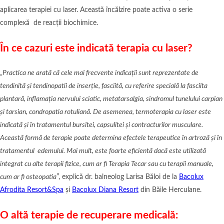
aplicarea terapiei cu laser. Această încălzire poate activa o serie
complexă de reacții biochimice.
În ce cazuri este indicată terapia cu laser?
„Practica ne arată că
cele mai frecvente indicații sunt reprezentate de
tendinită și tendinopatii de inserție, fasciită, cu referire specială la fasciita
plantară, inflamația nervului sciatic, metatarsalgia, sindromul tunelului carpian
și tarsian, condropatia rotuliană. De asemenea, termoterapia cu laser este
indicată și în tratamentul bursitei, capsulitei și contracturilor musculare.
Această formă de terapie poate determina efectele terapeutice în artroză și în
tratamentul edemului. Mai mult, este foarte eficientă dacă este utilizată
integrat cu alte terapii fizice, cum ar fi Terapia Tecar sau cu terapii manuale,
cum ar fi osteopatia
”, explică dr. balneolog Larisa Băloi de la
Bacolux
Afrodita Resort&Spa
și
Bacolux Diana Resort
din Băile Herculane.
O altă terapie de recuperare medicală: