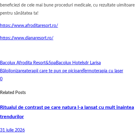
beneficiezi de cele mai bune proceduri medicale, cu rezultate uimitoare
pentru sănătatea ta!
https://www.afroditaresort.ro/
https://www.dianaresort.ro/
Bacolux Afrodita Resort&Spa
Bacolux Hotels
dr Larisa
Băloi
Ionizarea
terapii care te pun pe picioare
Termoterapia cu laser
0
Related Posts
Ritualul de contrast pe care natura l-a lansat cu mult înaintea
trendurilor
31 iulie 2026