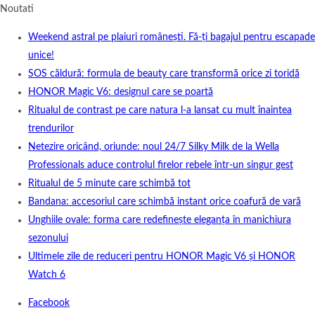
Noutati
Weekend astral pe plaiuri românești. Fă-ți bagajul pentru escapade
unice!
SOS căldură: formula de beauty care transformă orice zi toridă
HONOR Magic V6: designul care se poartă
Ritualul de contrast pe care natura l-a lansat cu mult înaintea
trendurilor
Netezire oricând, oriunde: noul 24/7 Silky Milk de la Wella
Professionals aduce controlul firelor rebele într-un singur gest
Ritualul de 5 minute care schimbă tot
Bandana: accesoriul care schimbă instant orice coafură de vară
Unghiile ovale: forma care redefinește eleganța în manichiura
sezonului
Ultimele zile de reduceri pentru HONOR Magic V6 și HONOR
Watch 6
Facebook