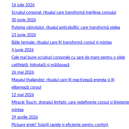
16 iulie 2026
Scrubul corporal: ritualul care transformă îngrijirea corpului
30 iunie 2026
Puterea nămolului: ritualul anticelulitic care transformă pielea
23 iunie 2026
Băile termale: ritualul care îți transformă corpul și mintea
4 iunie 2026
Cele mai bune scruburi corporale cu sare de mare pentru o piele
catifelată, hidratată și mătăsoasă
26 mai 2026
Masajul thailandez: ritualul care îți reactivează energia și îți
eliberează corpul
12 mai 2026
Miracle Touch: drenajul limfatic care redefinește corpul și liniștește
mintea
29 aprilie 2026
Picioare grele? Soluții rapide și eficiente pentru confort,