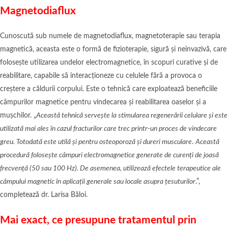
Magnetodiaflux
Cunoscută sub numele de magnetodiaflux, magnetoterapie sau terapia
magnetică, aceasta este o formă de fizioterapie, sigură și neinvazivă, care
folosește utilizarea undelor electromagnetice, în scopuri curative și de
reabilitare, capabile să interacționeze cu celulele fără a provoca o
creștere a căldurii corpului. Este o tehnică care exploatează beneficiile
câmpurilor magnetice pentru vindecarea și reabilitarea oaselor și a
mușchilor. „
Această tehnică servește la stimularea regenerării celulare și este
utilizată mai ales în cazul fracturilor care trec printr-un proces de vindecare
greu. Totodată este utilă și pentru osteoporoză și dureri musculare
.
Această
procedură folosește câmpuri electromagnetice generate de curenți de joasă
frecvență (50 sau 100 Hz). De asemenea, utilizează efectele terapeutice ale
câmpului magnetic în aplicații generale sau locale asupra țesuturilor
.”,
completează dr. Larisa Băloi.
Mai exact, ce presupune tratamentul prin