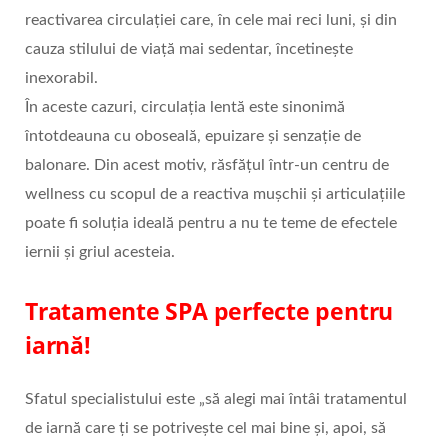
reactivarea circulației care, în cele mai reci luni, și din
cauza stilului de viață mai sedentar, încetinește
inexorabil.
În aceste cazuri, circulația lentă este sinonimă
întotdeauna cu oboseală, epuizare și senzație de
balonare. Din acest motiv, răsfățul într-un centru de
wellness cu scopul de a reactiva mușchii și articulațiile
poate fi soluția ideală pentru a nu te teme de efectele
iernii și griul acesteia.
Tratamente SPA perfecte pentru
iarnă!
Sfatul specialistului este „să alegi mai întâi tratamentul
de iarnă care ți se potrivește cel mai bine și, apoi, să