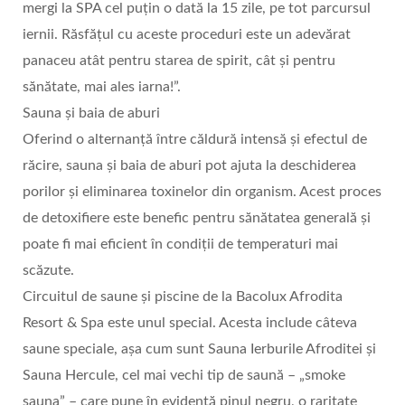
mergi la SPA cel puțin o dată la 15 zile, pe tot parcursul
iernii. Răsfățul cu aceste proceduri este un adevărat
panaceu atât pentru starea de spirit, cât și pentru
sănătate, mai ales iarna!”.
Sauna și baia de aburi
Oferind o alternanță între căldură intensă și efectul de
răcire, sauna și baia de aburi pot ajuta la deschiderea
porilor și eliminarea toxinelor din organism. Acest proces
de detoxifiere este benefic pentru sănătatea generală și
poate fi mai eficient în condiții de temperaturi mai
scăzute.
Circuitul de saune și piscine de la Bacolux Afrodita
Resort & Spa este unul special. Acesta include câteva
saune speciale, așa cum sunt Sauna Ierburile Afroditei și
Sauna Hercule, cel mai vechi tip de saună – „smoke
sauna” – care pune în evidență pinul negru, o raritate