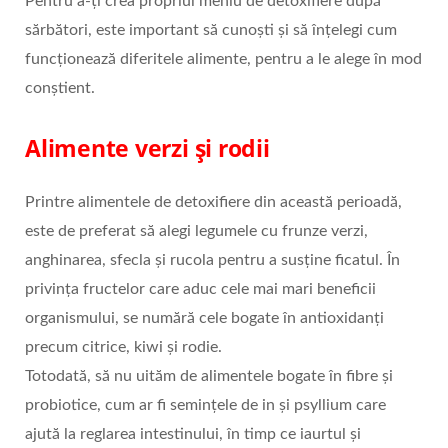
Pentru a-ți crea propriul meniu de detoxifiere după
sărbători, este important să cunoști și să înțelegi cum
funcționează diferitele alimente, pentru a le alege în mod
conștient.
Alimente verzi și rodii
Printre alimentele de detoxifiere din această perioadă,
este de preferat să alegi legumele cu frunze verzi,
anghinarea, sfecla și rucola pentru a susține ficatul. În
privința fructelor care aduc cele mai mari beneficii
organismului, se numără cele bogate în antioxidanți
precum citrice, kiwi și rodie.
Totodată, să nu uităm de alimentele bogate în fibre și
probiotice, cum ar fi semințele de in și psyllium care
ajută la reglarea intestinului, în timp ce iaurtul și