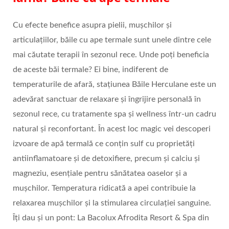
Cu efecte benefice asupra pielii, mușchilor și
articulațiilor, băile cu ape termale sunt unele dintre cele
mai căutate terapii în sezonul rece. Unde poți beneficia
de aceste băi termale? Ei bine, indiferent de
temperaturile de afară, stațiunea Băile Herculane este un
adevărat sanctuar de relaxare și îngrijire personală în
sezonul rece, cu tratamente spa și wellness într-un cadru
natural și reconfortant. În acest loc magic vei descoperi
izvoare de apă termală ce conțin sulf cu proprietăți
antiinflamatoare și de detoxifiere, precum și calciu și
magneziu, esențiale pentru sănătatea oaselor și a
mușchilor. Temperatura ridicată a apei contribuie la
relaxarea mușchilor și la stimularea circulației sanguine.
Îți dau și un pont: La Bacolux Afrodita Resort & Spa din