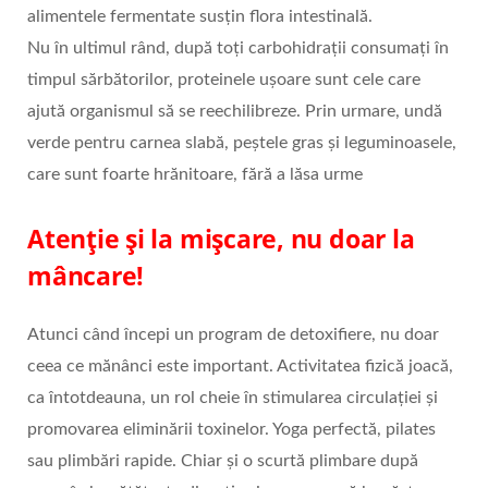
alimentele fermentate susțin flora intestinală.
Nu în ultimul rând, după toți carbohidrații consumați în
timpul sărbătorilor, proteinele ușoare sunt cele care
ajută organismul să se reechilibreze. Prin urmare, undă
verde pentru carnea slabă, peștele gras și leguminoasele,
care sunt foarte hrănitoare, fără a lăsa urme
Atenție și la mișcare, nu doar la
mâncare!
Atunci când începi un program de detoxifiere, nu doar
ceea ce mănânci este important. Activitatea fizică joacă,
ca întotdeauna, un rol cheie în stimularea circulației și
promovarea eliminării toxinelor. Yoga perfectă, pilates
sau plimbări rapide. Chiar și o scurtă plimbare după