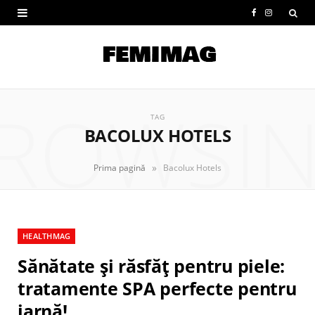
F
I
a
n
c
s
e
t
ROWSI
b
a
TAG
BACOLUX HOTELS
o
g
o
r
»
Prima pagină
Bacolux Hotels
k
a
m
HEALTHMAG
Sănătate și răsfăț pentru piele:
tratamente SPA perfecte pentru
iarnă!