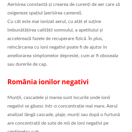
Aerisirea constantă și crearea de curenți de aer care să
oxigeneze spațiul (aerisirea camerei).
Cu cât este mai ionizat aerul, cu atât el suține
îmbunătățirea calității somnului, a apetitului și
accelerează fazele de recuperare fizică. În plus,
reîncărcarea cu ioni negativi poate fi de ajutor în
ameliorarea simptomelor depresiei, cum ar fi oboseala
sau durerile de cap.
România ionilor negativi
Munții, cascadele și marea sunt locurile unde ionii
negativi se găsesc într-o concentrație mai mare. Aerul
analizat lângă cascade, plaje, munți sau după o furtună
are concentrații de sute de mii de ioni negativi pe
centimetru cub.