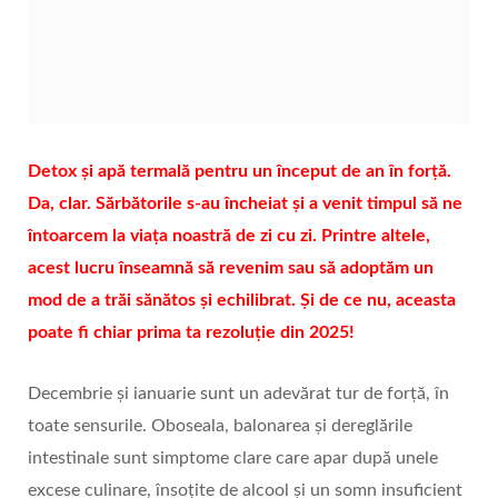
Detox și apă termală pentru un început de an în forță.
Da, clar. Sărbătorile s-au încheiat și a venit timpul să ne
întoarcem la viața noastră de zi cu zi. Printre altele,
acest lucru înseamnă să revenim sau să adoptăm un
mod de a trăi sănătos și echilibrat. Și de ce nu, aceasta
poate fi chiar prima ta rezoluție din 2025!
Decembrie și ianuarie sunt un adevărat tur de forță, în
toate sensurile. Oboseala, balonarea și dereglările
intestinale sunt simptome clare care apar după unele
excese culinare, însoțite de alcool și un somn insuficient