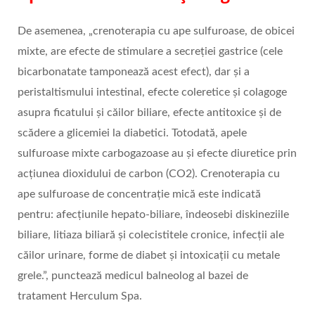
De asemenea, „crenoterapia cu ape sulfuroase, de obicei
mixte, are efecte de stimulare a secreției gastrice (cele
bicarbonatate tamponează acest efect), dar și a
peristaltismului intestinal, efecte coleretice și colagoge
asupra ficatului și căilor biliare, efecte antitoxice și de
scădere a glicemiei la diabetici. Totodată, apele
sulfuroase mixte carbogazoase au și efecte diuretice prin
acțiunea dioxidului de carbon (CO2). Crenoterapia cu
ape sulfuroase de concentrație mică este indicată
pentru: afecțiunile hepato-biliare, îndeosebi diskineziile
biliare, litiaza biliară și colecistitele cronice, infecții ale
căilor urinare, forme de diabet și intoxicații cu metale
grele.”, punctează medicul balneolog al bazei de
tratament Herculum Spa.