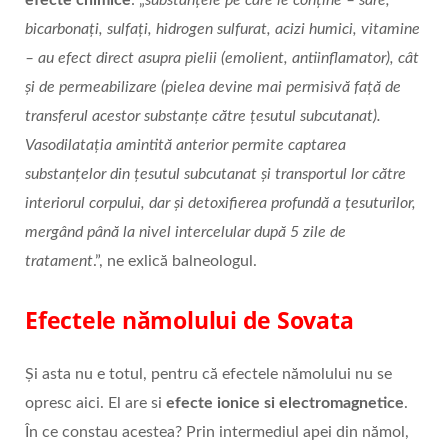
bicarbonați, sulfați, hidrogen sulfurat, acizi humici, vitamine
– au efect direct asupra pielii (emolient, antiinflamator), cât
și de permeabilizare (pielea devine mai permisivă față de
transferul acestor substanțe către țesutul subcutanat).
Vasodilatația amintită anterior permite captarea
substanțelor din țesutul subcutanat și transportul lor către
interiorul corpului, dar și detoxifierea profundă a țesuturilor,
mergând până la nivel intercelular după 5 zile de
tratament
.”, ne exlică balneologul.
Efectele nămolului de Sovata
Și asta nu e totul, pentru că efectele nămolului nu se
opresc aici. El are si
efecte ionice si electromagnetice
.
În ce constau acestea? Prin intermediul apei din nămol,