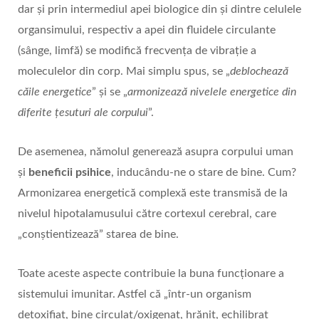
dar și prin intermediul apei biologice din și dintre celulele
organsimului, respectiv a apei din fluidele circulante
(sânge, limfă) se modifică frecvența de vibrație a
moleculelor din corp. Mai simplu spus, se „
deblochează
căile energetice
” și se „
armonizează nivelele energetice din
diferite țesuturi ale corpului
”.
De asemenea, nămolul generează asupra corpului uman
și
beneficii psihice
, inducându-ne o stare de bine. Cum?
Armonizarea energetică complexă este transmisă de la
nivelul hipotalamusului către cortexul cerebral, care
„conștientizează” starea de bine.
Toate aceste aspecte contribuie la buna funcționare a
sistemului imunitar. Astfel că „într-un organism
detoxifiat, bine circulat/oxigenat, hrănit, echilibrat