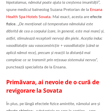
hipotalamus, nămolul poate ajuta la creșterea imunității
”,
spune medicul balneolog Suzana Pretorian de la
Ensana
Health Spa Hotels Sovata
. Mai exact, acesta are
efecte
fizice
. „
De menționat că temperatura nămolului este
diferită de cea a corpului (care, în general, este mai mare) și,
astfel, stimulează receptorii nervoși din piele. Aceștia induc
vasodilatație sau vasoconstricție + vasodilatație (când se
aplică nămol rece), precum și reacții la distanță mai
complexe ce se transmit prin rețeaua sistemului nervos
”,
punctează specialista de la Ensana.
Primăvara, ai nevoie de o cură de
revigorare la Sovata
În plus, pe lângă efectele fizice amintite, nămolul are și
efecte chimice
: „
substanțele pe care le conține – sare,