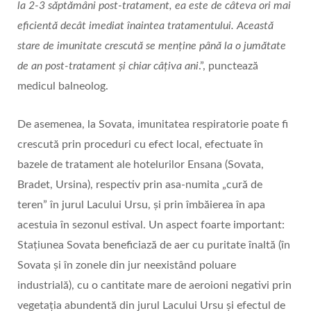
la 2-3 săptămâni post-tratament, ea este de câteva ori mai
eficientă decât imediat înaintea tratamentului. Această
stare de imunitate crescută se menține până la o jumătate
de an post-tratament și chiar câțiva ani
.”, punctează
medicul balneolog.
De asemenea, la Sovata, imunitatea respiratorie poate fi
crescută prin proceduri cu efect local, efectuate în
bazele de tratament ale hotelurilor Ensana (Sovata,
Bradet, Ursina), respectiv prin asa-numita „cură de
teren” în jurul Lacului Ursu, și prin îmbăierea în apa
acestuia în sezonul estival. Un aspect foarte important:
Stațiunea Sovata beneficiază de aer cu puritate înaltă (în
Sovata și în zonele din jur neexistând poluare
industrială), cu o cantitate mare de aeroioni negativi prin
vegetația abundentă din jurul Lacului Ursu și efectul de