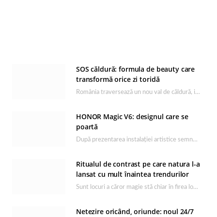
SOS căldură: formula de beauty care
transformă orice zi toridă
România traversează un nou val de căldură, iar rutina de îngrijire capătă un rol esențial…
HONOR Magic V6: designul care se
poartă
După prezentarea instalației artistice semnată de Catrinel Săbăciag în cadrul evenimentului de lansare HONOR Magic…
Ritualul de contrast pe care natura l-a
lansat cu mult înaintea trendurilor
Sunt locuri a căror magie stă chiar în firea lor naturală, iar Lacul Ursu din…
Netezire oricând, oriunde: noul 24/7