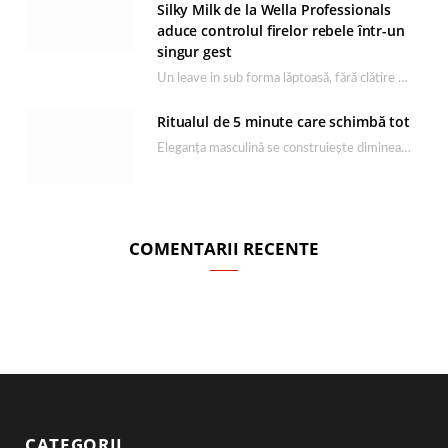
Silky Milk de la Wella Professionals
aduce controlul firelor rebele într-un
singur gest
Un leave in sub forma lăptoasă, fără clătire care completează rutina Ultimate Smooth și transformă…
Ritualul de 5 minute care schimbă tot
Eleganța masculină se construiește dimineața, în câteva minute și cu produsele potrivite. O rutină de…
COMENTARII RECENTE
CATEGORII