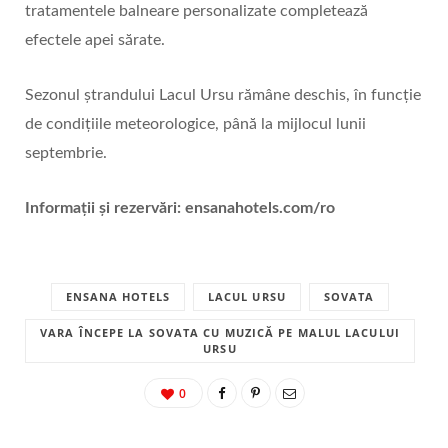
tratamentele balneare personalizate completează
efectele apei sărate.
Sezonul ștrandului Lacul Ursu rămâne deschis, în funcție
de condițiile meteorologice, până la mijlocul lunii
septembrie.
Informații și rezervări: ensanahotels.com/ro
ENSANA HOTELS
LACUL URSU
SOVATA
VARA ÎNCEPE LA SOVATA CU MUZICĂ PE MALUL LACULUI
URSU
0