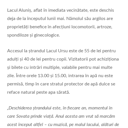
Lacul Aluniș, aflat în imediata vecinătate, este deschis
deja de la începutul lunii mai. Nămolul său argilos are
proprietăți benefice în afecțiuni locomotorii, artroze,
spondiloze și ginecologice.
Accesul la ștrandul Lacul Ursu este de 55 de lei pentru
adulți și 40 de lei pentru copii. Vizitatorii pot achiziționa
și bilete cu intrări multiple, valabile pentru mai multe
zile. Între orele 13.00 și 15.00, intrarea în apă nu este
permisă, timp în care stratul protector de apă dulce se
reface natural peste apa sărată.
„Deschiderea ștrandului este, în fiecare an, momentul în
care Sovata prinde viață. Anul acesta am vrut să marcăm
acest început altfel – cu muzică, pe malul lacului, alături de