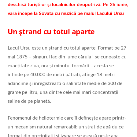
deschisă turiștilor și localnicilor deopotrivă. Pe 26 iunie,
vara începe la Sovata cu muzică pe malul Lacului Ursu
Un ștrand cu totul aparte
Lacul Ursu este un ștrand cu totul aparte. Format pe 27
mai 1875 – singurul lac din lume căruia i se cunoaște cu
exactitate ziua, ora și minutul formării – acesta se
întinde pe 40.000 de metri pătrați, atinge 18 metri
adâncime și înregistrează o salinitate medie de 300 de
grame pe litru, una dintre cele mai mari concentrații
saline de pe planetă.
Fenomenul de heliotermie care îl definește apare printr-
un mecanism natural remarcabil: un strat de apă dulce
format din precipitații și izvoare se așează peste apa