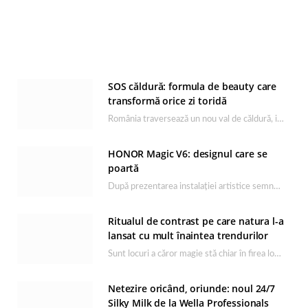
SOS căldură: formula de beauty care
transformă orice zi toridă
România traversează un nou val de căldură, iar rutina de îngrijire capătă un rol esențial…
HONOR Magic V6: designul care se
poartă
După prezentarea instalației artistice semnată de Catrinel Săbăciag în cadrul evenimentului de lansare HONOR Magic…
Ritualul de contrast pe care natura l-a
lansat cu mult înaintea trendurilor
Sunt locuri a căror magie stă chiar în firea lor naturală, iar Lacul Ursu din…
Netezire oricând, oriunde: noul 24/7
Silky Milk de la Wella Professionals