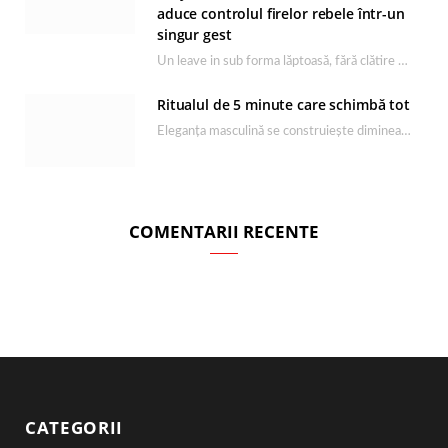
aduce controlul firelor rebele într-un
singur gest
Un leave in sub forma lăptoasă, fără clătire care completează rutina Ultimate Smooth și transformă…
Ritualul de 5 minute care schimbă tot
Eleganța masculină se construiește dimineața, în câteva minute și cu produsele potrivite. O rutină de…
COMENTARII RECENTE
CATEGORII