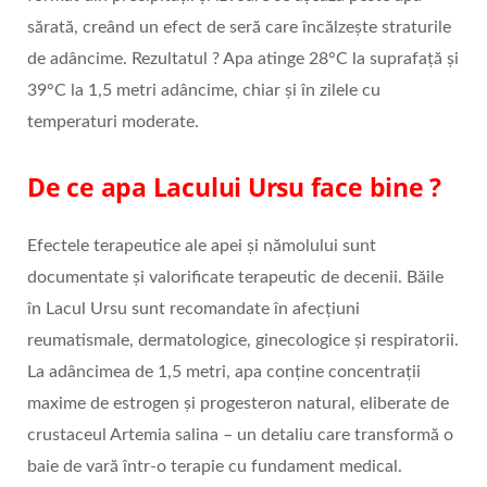
sărată, creând un efect de seră care încălzește straturile
de adâncime. Rezultatul ? Apa atinge 28°C la suprafață și
39°C la 1,5 metri adâncime, chiar și în zilele cu
temperaturi moderate.
De ce apa Lacului Ursu face bine ?
Efectele terapeutice ale apei și nămolului sunt
documentate și valorificate terapeutic de decenii. Băile
în Lacul Ursu sunt recomandate în afecțiuni
reumatismale, dermatologice, ginecologice și respiratorii.
La adâncimea de 1,5 metri, apa conține concentrații
maxime de estrogen și progesteron natural, eliberate de
crustaceul Artemia salina – un detaliu care transformă o
baie de vară într-o terapie cu fundament medical.