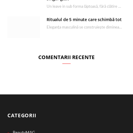
Un leave in sub forma lăptoasă, fără clătire care completează rutina Ultimate Smooth și transformă…
Ritualul de 5 minute care schimbă tot
Eleganța masculină se construiește dimineața, în câteva minute și cu produsele potrivite. O rutină de…
COMENTARII RECENTE
CATEGORII