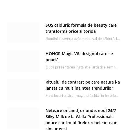
SOS căldură: formula de beauty care
transformă orice zi toridă
România traversează un nou val de căldură, iar rutina de îngrijire capătă un rol esențial…
HONOR Magic V6: designul care se
poartă
După prezentarea instalației artistice semnată de Catrinel Săbăciag în cadrul evenimentului de lansare HONOR Magic…
Ritualul de contrast pe care natura l-a
lansat cu mult înaintea trendurilor
Sunt locuri a căror magie stă chiar în firea lor naturală, iar Lacul Ursu din…
Netezire oricând, oriunde: noul 24/7
Silky Milk de la Wella Professionals
aduce controlul firelor rebele într-un
singur gest