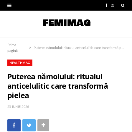
F
I
a
n
c
s
e
t
Prima
»
b
a
Puterea nămolului: ritualul anticelulitic care transformă pielea
pagină
o
g
HEALTHMAG
o
r
Puterea nămolului: ritualul
k
a
anticelulitic care transformă
m
pielea
23 IUNIE 2026