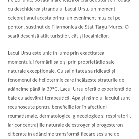
Pe 26 iunie, Sovata marchează oficial debutul verii odată
cu deschiderea ștrandului Lacul Ursu, un moment
celebrat anul acesta printr‑un eveniment muzical pe
ponton, susținut de Filarmonica de Stat Târgu Mureș. O
seară deschisă atât turiștilor, cât și localnicilor.
Lacul Ursu este unic în lume prin exactitatea
momentului formării sale și prin proprietățile sale
naturale excepționale. Cu salinitatea sa ridicată și
fenomenul de heliotermie care încălzește straturile de
adâncime până la 39°C, Lacul Ursu oferă o experiență de
baie cu adevărat terapeutică. Apa și nămolul lacului sunt
recunoscute pentru beneficiile lor în afecțiuni
reumatismale, dermatologice, ginecologice și respiratorii,
iar concentrațiile naturale de estrogen și progesteron
eliberate în adâncime transformă fiecare sesiune de