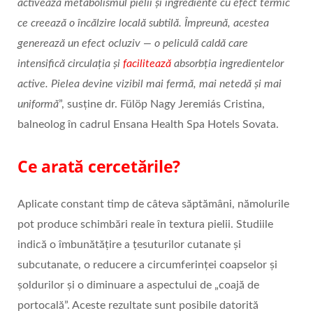
activează metabolismul pielii și ingrediente cu efect termic
ce creează o încălzire locală subtilă. Împreună, acestea
generează un efect ocluziv — o peliculă caldă care
intensifică circulația și
facilitează
absorbția ingredientelor
active. Pielea devine vizibil mai fermă, mai netedă și mai
uniformă
”, susține dr. Fülöp Nagy Jeremiás Cristina,
balneolog în cadrul Ensana Health Spa Hotels Sovata.
Ce arată cercetările?
Aplicate constant timp de câteva săptămâni, nămolurile
pot produce schimbări reale în textura pielii. Studiile
indică o îmbunătățire a țesuturilor cutanate și
subcutanate, o reducere a circumferinței coapselor și
șoldurilor și o diminuare a aspectului de „coajă de
portocală”. Aceste rezultate sunt posibile datorită