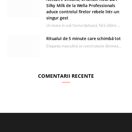
Silky Milk de la Wella Professionals
aduce controlul firelor rebele într-un
singur gest
Un leave in sub forma lăptoasă, fără clătire care completează rutina Ultimate Smooth și transformă…
Ritualul de 5 minute care schimbă tot
Eleganța masculină se construiește dimineața, în câteva minute și cu produsele potrivite. O rutină de…
COMENTARII RECENTE