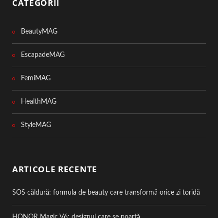
CATEGORII
BeautyMAG
EscapadeMAG
FemiMAG
HealthMAG
StyleMAG
ARTICOLE RECENTE
SOS căldură: formula de beauty care transformă orice zi toridă
HONOR Magic V6: designul care se poartă