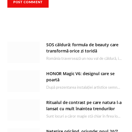
SOS căldură: formula de beauty care
transformă orice zi toridă
România traversează un nou val de căldură, iar rutina de îngrijire capătă un rol esențial…
HONOR Magic V6: designul care se
poartă
După prezentarea instalației artistice semnată de Catrinel Săbăciag în cadrul evenimentului de lansare HONOR Magic…
Ritualul de contrast pe care natura l-a
lansat cu mult înaintea trendurilor
Sunt locuri a căror magie stă chiar în firea lor naturală, iar Lacul Ursu din…
Netezire oricând, oriunde: noul 24/7