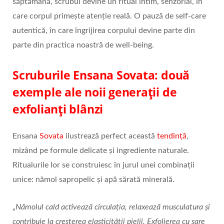
săptămână, scrubul devine un ritual intim, senzorial, în
care corpul primește atenție reală. O pauză de self‑care
autentică, în care îngrijirea corpului devine parte din
parte din practica noastră de well‑being.
Scruburile Ensana Sovata: două
exemple ale noii generații de
exfolianți blânzi
Ensana
Sovata
ilustrează perfect această
tendință
,
mizând pe formule delicate și ingrediente naturale.
Ritualurile lor se construiesc în jurul unei combinații
unice: nămol sapropelic și apă sărată minerală.
„
Nămolul cald activează circulația, relaxează musculatura și
contribuie la creșterea elasticității pielii. Exfolierea cu sare