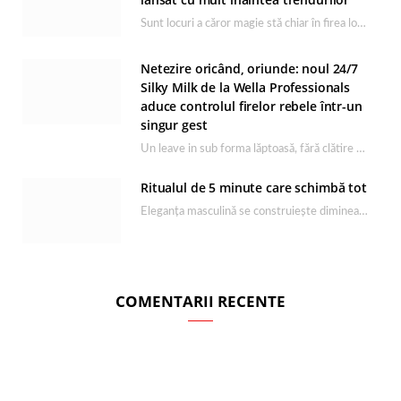
Sunt locuri a căror magie stă chiar în firea lor naturală, iar Lacul Ursu din…
Netezire oricând, oriunde: noul 24/7
Silky Milk de la Wella Professionals
aduce controlul firelor rebele într-un
singur gest
Un leave in sub forma lăptoasă, fără clătire care completează rutina Ultimate Smooth și transformă…
Ritualul de 5 minute care schimbă tot
Eleganța masculină se construiește dimineața, în câteva minute și cu produsele potrivite. O rutină de…
COMENTARII RECENTE