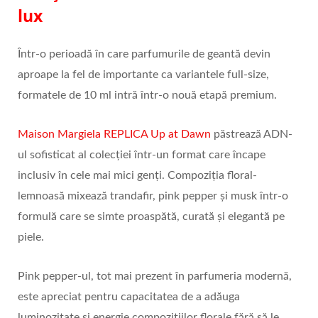
lux
Într-o perioadă în care parfumurile de geantă devin
aproape la fel de importante ca variantele full-size,
formatele de 10 ml intră într-o nouă etapă premium.
Maison Margiela REPLICA Up at Dawn
păstrează ADN-
ul sofisticat al colecției într-un format care încape
inclusiv în cele mai mici genți. Compoziția floral-
lemnoasă mixează trandafir, pink pepper și musk într-o
formulă care se simte proaspătă, curată și elegantă pe
piele.
Pink pepper-ul, tot mai prezent în parfumeria modernă,
este apreciat pentru capacitatea de a adăuga
luminozitate și energie compozițiilor florale fără să le