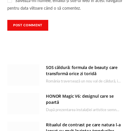
Salvează-mi numele, emailul și site-ul web în acest navigator
pentru data viitoare când o să comentez.
SOS căldură: formula de beauty care
transformă orice zi toridă
România traversează un nou val de căldură, iar rutina de îngrijire capătă un rol esențial…
HONOR Magic V6: designul care se
poartă
După prezentarea instalației artistice semnată de Catrinel Săbăciag în cadrul evenimentului de lansare HONOR Magic…
Ritualul de contrast pe care natura l-a
lansat cu mult înaintea trendurilor