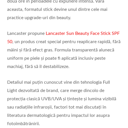
două ore în perioadele cu expunere intensă. Vara
aceasta, formatul stick devine unul dintre cele mai
practice upgrade-uri din beauty.
Lancaster propune
Lancaster Sun Beauty Face Stick SPF
50
, un produs creat special pentru reaplicare rapidă, fără
mâini și fără efect gras. Formula transparentă alunecă
uniform pe piele și poate fi aplicată inclusiv peste
machiaj, fără să îl destabilizeze.
Detaliul mai puțin cunoscut vine din tehnologia Full
Light dezvoltată de brand, care merge dincolo de
protecția clasică UVB/UVA și țintește și lumina vizibilă
sau radiațiile infraroșii, factori tot mai discutați în
literatura dermatologică pentru impactul lor asupra
fotoîmbătrânirii.