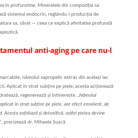
lea în profunzime. Mineralele din compoziția sa
ză sistemul endocrin, reglându-i producția de
atura sa, sărat — ceea ce explică afinitatea profundă
apeutică.
tamentul anti-aging pe care nu-l
arcabile, nămolul sapropelic extras din acelaşi lac
i. Aplicat în strat subțire pe piele, acesta acționează
dratează, regenerează şi întinereşte.
„Nămolul
plicat în strat subțire pe piele, are efect emolient, de
id. Acesta exfoliază şi detoxifică, astfel pielea devine
”
, precizează dr. Mihaela Șuşcă.