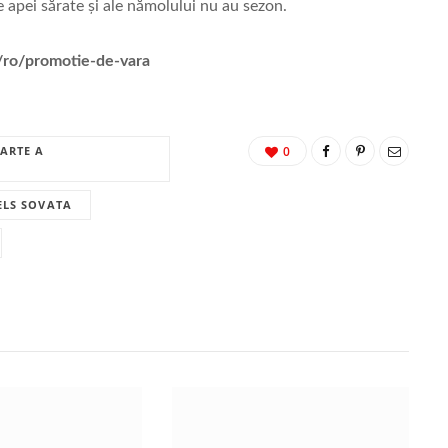
e apei sărate şi ale nămolului nu au sezon.
/ro/promotie-de-vara
OARTE A
0
ELS SOVATA