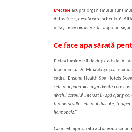
Efectele
asupra organismului sunt mul
detoxifiere, descărcare articulară. Alt
inflațiile se reduc vizibil după un sejur
Ce face apa sărată pent
Pielea luminoasă de după o baie în Lac
biochimică. Dr. Mihaela Șuşcă, medic s
cadrul Ensana Health Spa Hotels Sova
cele mai puternice ingrediente care contr
nivelul corpului imersat în apă ajung co
temperaturile cele mai ridicate, terapeut
hormonală.”
Concret, apa sărată acționează ca un e