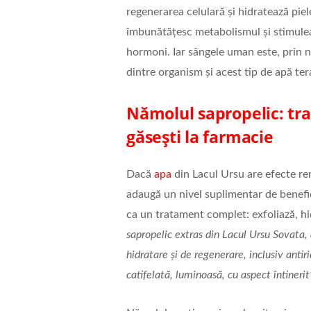
regenerarea celulară şi hidratează pie
îmbunătățesc metabolismul şi stimulea
hormoni. Iar sângele uman este, prin n
dintre organism şi acest tip de apă ter
Nămolul sapropelic: tra
găseşti la farmacie
Dacă
apa
din Lacul Ursu are efecte rem
adaugă un nivel suplimentar de benefici
ca un tratament complet: exfoliază, hi
sapropelic extras din Lacul Ursu Sovata, a
hidratare şi de regenerare, inclusiv antir
catifelată, luminoasă, cu aspect întinerit