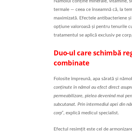
Nămolul conține minerale, vitamine, su
termale — ceea ce înseamnă că, la temp
maximizată. Efectele antibacteriene şi
opțiune valoroasă şi pentru tenurile 
tratamentul se aplică exclusiv pe corp,
Duo-ul care schimbă reg
combinate
Folosite împreună, apa sărată şi nămol
conținute în nămol au efect direct asupra
permeabilizare, pielea devenind mai perm
subcutanat. Prin intermediul apei din nă
corp”
, explică medicul specialist.
Efectul resimțit este cel de armonizare