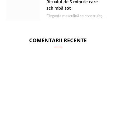
Ritualul de 5 minute care
schimbă tot
Eleganța masculină se construiește dimineața, în câteva minute și cu produsele potrivite. O rutină de…
COMENTARII RECENTE