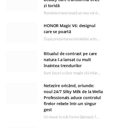
zi toridă
România traversează un nou val de căldură, iar rutina de îngrijire capătă un rol esențial…
HONOR Magic V6: designul
care se poartă
După prezentarea instalației artistice semnată de Catrinel Săbăciag în cadrul evenimentului de lansare HONOR Magic…
Ritualul de contrast pe care
natura l-a lansat cu mult
înaintea trendurilor
Sunt locuri a căror magie stă chiar în firea lor naturală, iar Lacul Ursu din…
Netezire oricând, oriunde:
noul 24/7 Silky Milk de la Wella
Professionals aduce controlul
firelor rebele într-un singur
gest
Un leave in sub forma lăptoasă, fără clătire care completează rutina Ultimate Smooth și transformă…