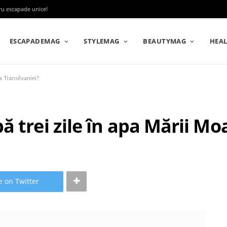
tru escapade unice!
ESCAPADEMAG
STYLEMAG
BEAUTYMAG
HEA
a Transilvaniei?
 trei zile în apa Mării Moa
e on Twitter