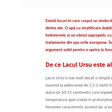
Există locuri în care corpul se vindec
dintre ele. O apă cu stratificare dubl
heliotermie şi un nămol sapropelic cu
tratamente din spa-urile europene. Îna
argument solid pentru o oprire la Sov
De ce Lacul Ursu este a
Lacul Ursu e mai mult decât o simplă 
maximă la adâncimea de 1,5-2 metri fa
dulce de 10-15 centimetri care împiedi
temperatura apei creşte în profunzime
fenomen caracteristic acestui lac şi ex