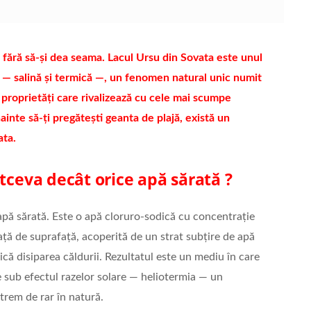
ă fără să-şi dea seama. Lacul Ursu din Sovata este unul
ă — salină şi termică —, un fenomen natural unic numit
 proprietăți care rivalizează cu cele mai scumpe
inte să-ți pregăteşti geanta de plajă, există un
ata.
ltceva decât orice apă sărată ?
apă sărată. Este o apă cloruro-sodică cu concentrație
ță de suprafață, acoperită de un strat subțire de apă
că disiparea căldurii. Rezultatul este un mediu în care
 sub efectul razelor solare — heliotermia — un
trem de rar în natură.