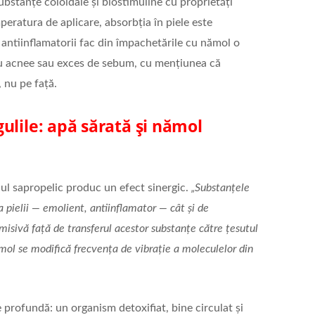
bstanțe coloidale şi biostimuline cu proprietăți
eratura de aplicare, absorbția în piele este
 antiinflamatorii fac din împachetările cu nămol o
cu acnee sau exces de sebum, cu mențiunea că
 nu pe față.
ulile: apă sărată şi nămol
ul sapropelic produc un efect sinergic.
„Substanțele
 pielii — emolient, antiinflamator — cât şi de
isivă față de transferul acestor substanțe către țesutul
mol se modifică frecvența de vibrație a moleculelor din
 profundă: un organism detoxifiat, bine circulat şi