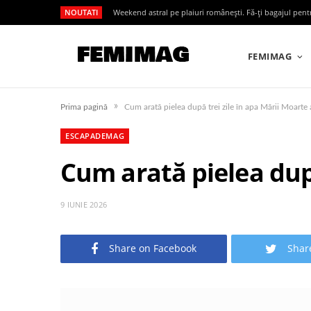
NOUTATI
Weekend astral pe plaiuri românești. Fă-ți bagajul pen
FEMIMAG
»
Prima pagină
Cum arată pielea după trei zile în apa Mării Moarte 
ESCAPADEMAG
Cum arată pielea după
9 IUNIE 2026
Share on Facebook
Shar