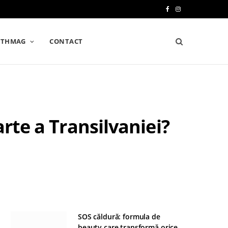
F
I
a
n
LTHMAG
CONTACT
c
s
e
t
b
a
o
g
rte a Transilvaniei?
o
r
k
a
m
SOS căldură: formula de
beauty care transformă orice