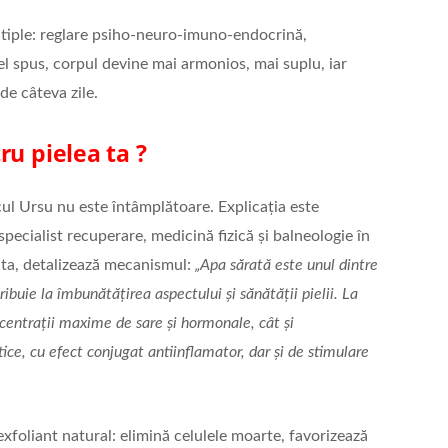
tiple: reglare psiho-neuro-imuno-endocrină,
fel spus, corpul devine mai armonios, mai suplu, iar
 de câteva zile.
ru pielea ta ?
ul Ursu nu este întâmplătoare. Explicația este
pecialist recuperare, medicină fizică şi balneologie în
ta, detalizează mecanismul:
„Apa sărată este unul dintre
ibuie la îmbunătățirea aspectului şi sănătății pielii. La
ncentrații maxime de sare şi hormonale, cât şi
ice, cu efect conjugat antiinflamator, dar şi de stimulare
xfoliant natural: elimină celulele moarte, favorizează