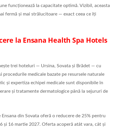
mune funcționează la capacitate optimă. Vizibil, aceasta
ai fermă şi mai strălucitoare — exact ceea ce îți
cere la Ensana Health Spa Hotels
şte trei hoteluri — Ursina, Sovata şi Brădet — cu
şi procedurile medicale bazate pe resursele naturale
ic şi expertiza echipei medicale sunt disponibile în
erare şi tratamente dermatologice până la sejururi de
le Ensana din Sovata oferă o reducere de 25% pentru
6 şi 16 martie 2027. Oferta acoperă atât vara, cât şi