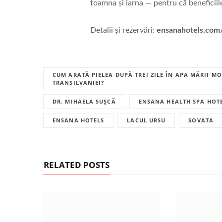
toamna şi iarna — pentru că beneficiil
Detalii şi rezervări:
ensanahotels.com
CUM ARATĂ PIELEA DUPĂ TREI ZILE ÎN APA MĂRII M
TRANSILVANIEI?
DR. MIHAELA SUȘCĂ
ENSANA HEALTH SPA HOT
ENSANA HOTELS
LACUL URSU
SOVATA
RELATED POSTS