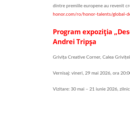
dintre premiile europene au revenit cre
honor.com/ro/honor-talents/global-d
Program expoziția „De
Andrei Tripșa
Grivița Creative Corner, Calea Grivițe
Vernisaj: vineri, 29 mai 2026, ora 20:0
Vizitare: 30 mai – 21 iunie 2026, zilni