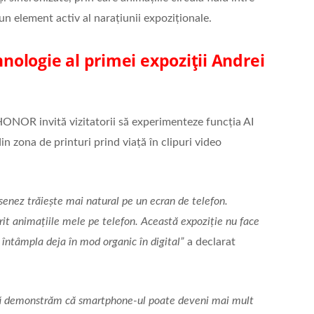
n element activ al narațiunii expoziționale.
ologie al primei expoziții Andrei
ONOR invită vizitatorii să experimenteze funcția AI
in zona de printuri prind viață în clipuri video
enez trăiește mai natural pe un ecran de telefon.
rit animațiile mele pe telefon. Această expoziție nu face
e întâmpla deja în mod organic în digital”
a declarat
să demonstrăm că smartphone-ul poate deveni mai mult