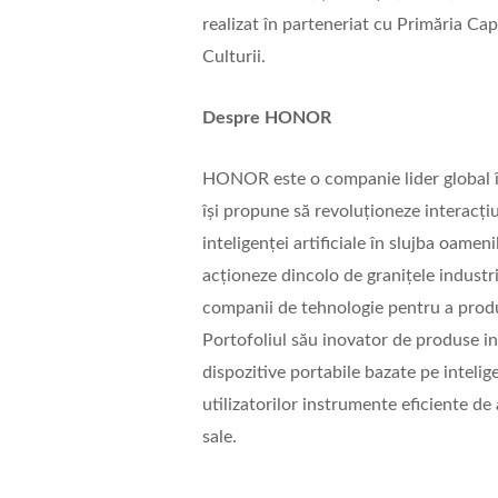
realizat în parteneriat cu Primăria Capi
Culturii.
Despre HONOR
HONOR este o companie lider global 
își propune să revoluționeze interacți
inteligenței artificiale în slujba oamen
acționeze dincolo de granițele industri
companii de tehnologie pentru a produc
Portofoliul său inovator de produse in
dispozitive portabile bazate pe inteli
utilizatorilor instrumente eficiente de 
sale.