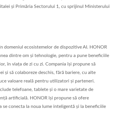
talei și Primăria Sectorului 1, cu sprijinul Ministerului
în domeniul ecosistemelor de dispozitive AI. HONOR
unea dintre om și tehnologie, pentru a pune beneficiile
ilor, în viața de zi cu zi. Compania își propune să
ei și să colaboreze deschis, fără bariere, cu alte
e valoare reală pentru utilizatori și parteneri.
clude telefoane, tablete și o mare varietate de
gență artificială. HONOR își propune să ofere
a se conecta la noua lume inteligentă și la beneficiile