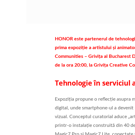
HONOR este partenerul de tehnologie 
prima expoziție a artistului și animat
Communities – Grivița al Bucharest Des
de la ora 20:00, la Grivița Creative Co
Tehnologie în serviciul 
Expoziția propune o reflecție asupra m
digital, unde smartphone-ul a devenit 
vizual. Conceptul curatorial aduce „art
printr-o instalație construită din 40
Magic7 Pro și Magic7 Lite, conectate și