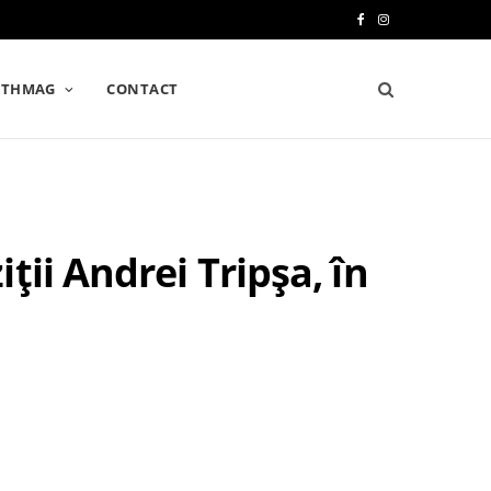
F
I
a
n
LTHMAG
CONTACT
c
s
e
t
b
a
o
g
ii Andrei Tripșa, în
o
r
k
a
m