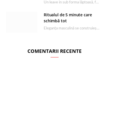
Un leave in sub forma lăptoasă, fără clătire care completează rutina Ultimate Smooth și transformă…
Ritualul de 5 minute care
schimbă tot
Eleganța masculină se construiește dimineața, în câteva minute și cu produsele potrivite. O rutină de…
COMENTARII RECENTE