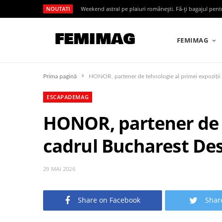
NOUTATI
Weekend astral pe plaiuri românești. Fă-ți bagajul pen
FEMIMAG
»
Prima pagină
ESCAPADEMAG
HONOR, partener de te
cadrul Bucharest Des
29 MAI 2026
Share on Facebook
Shar