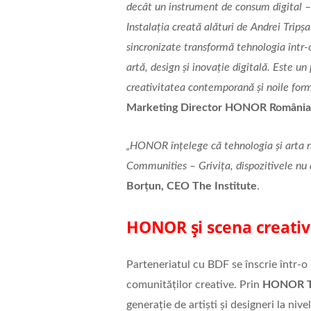
decât un instrument de consum digital – p
Instalația creată alături de Andrei Trip
sincronizate transformă tehnologia într-o
artă, design și inovație digitală. Este u
creativitatea contemporană și noile form
Marketing Director HONOR România
„HONOR înțelege că tehnologia și arta n
Communities – Grivița, dispozitivele nu 
Borțun, CEO The Institute
.
HONOR și scena creati
Parteneriatul cu BDF se înscrie într-o 
comunităților creative. Prin
HONOR Ta
generație de artiști și designeri la niv