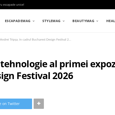
tru escapade unice!
ESCAPADEMAG
STYLEMAG
BEAUTYMAG
HEA
HONOR, partener de tehnologie al primei expoziții Andrei Tripșa, în cadrul Bucharest Design Festival 2026
hnologie al primei expoziț
ign Festival 2026
e on Twitter