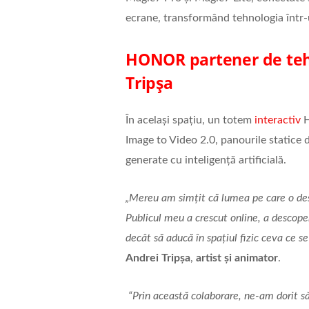
ecrane, transformând tehnologia într-u
HONOR partener de tehn
Tripșa
În același spațiu, un totem
interactiv
H
Image to Video 2.0, panourile statice d
generate cu inteligență artificială.
„Mereu am simțit că lumea pe care o des
Publicul meu a crescut online, a descope
decât să aducă în spațiul fizic ceva ce s
Andrei Tripșa
,
artist și animator
.
“Prin aceast
ă colaborare, ne-am dorit 