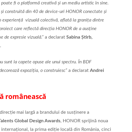
oate fi o platformă creativă și un mediu artistic în sine.
șa și construită din 40 de device-uri HONOR conectate și
 experiență vizuală colectivă, aflată la granița dintre
n proiect care reflectă direcția HONOR de a ausține
e de expresie vizuală.”
a declarat
Sabina Știrb,
.
u sunt la capete opuse ale unui spectru. În BDF
decorează expoziția, o construiesc”
a declarat
Andrei
vă românească
direcție mai largă a brandului de susținere a
lents Global Design Awards
, HONOR sprijină noua
el internațional, la prima ediție locală din România, cinci