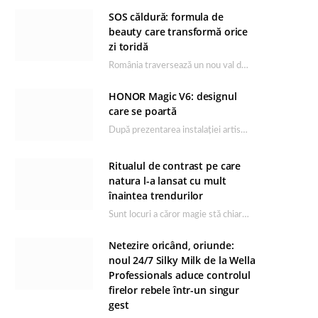
SOS căldură: formula de
beauty care transformă orice
zi toridă
România traversează un nou val de căldură, iar rutina de îngrijire capătă un rol esențial…
HONOR Magic V6: designul
care se poartă
După prezentarea instalației artistice semnată de Catrinel Săbăciag în cadrul evenimentului de lansare HONOR Magic…
Ritualul de contrast pe care
natura l-a lansat cu mult
înaintea trendurilor
Sunt locuri a căror magie stă chiar în firea lor naturală, iar Lacul Ursu din…
Netezire oricând, oriunde:
noul 24/7 Silky Milk de la Wella
Professionals aduce controlul
firelor rebele într-un singur
gest