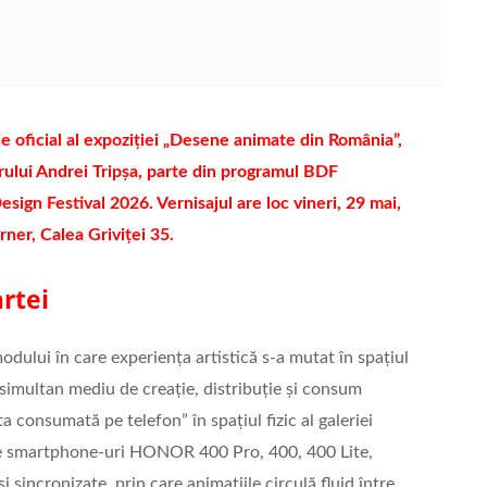
oficial al expoziției „Desene animate din România”,
orului Andrei Tripșa, parte din programul BDF
ign Festival 2026. Vernisajul are loc vineri, 29 mai,
rner, Calea Griviței 35.
artei
odului în care experiența artistică s-a mutat în spațiul
simultan mediu de creație, distribuție și consum
a consumată pe telefon” în spațiul fizic al galeriei
 de smartphone-uri HONOR 400 Pro, 400, 400 Lite,
 sincronizate, prin care animațiile circulă fluid între