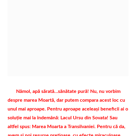
N
ămol, apă sărată…sănătate pură! Nu, nu vorbim
despre marea Moartă, dar putem compara acest loc cu
unul mai aproape. Pentru aproape aceleași beneficii ai o
soluție mai la îndemână: Lacul Ursu din Sovata! Sau
altfel spus: Marea Moarta a Transilvaniei. Pentru că da,
avem și noi resurse prețioase, cu efecte miraculoase