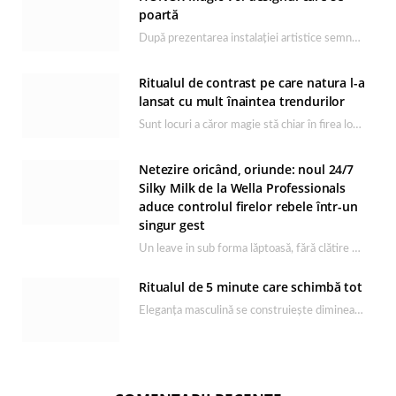
poartă
După prezentarea instalației artistice semnată de Catrinel Săbăciag în cadrul evenimentului de lansare HONOR Magic…
Ritualul de contrast pe care natura l-a
lansat cu mult înaintea trendurilor
Sunt locuri a căror magie stă chiar în firea lor naturală, iar Lacul Ursu din…
Netezire oricând, oriunde: noul 24/7
Silky Milk de la Wella Professionals
aduce controlul firelor rebele într-un
singur gest
Un leave in sub forma lăptoasă, fără clătire care completează rutina Ultimate Smooth și transformă…
Ritualul de 5 minute care schimbă tot
Eleganța masculină se construiește dimineața, în câteva minute și cu produsele potrivite. O rutină de…