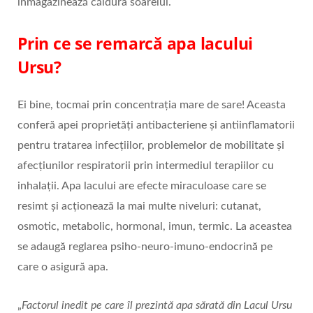
înmagazinează căldura soarelui.
Prin ce se remarcă apa lacului
Ursu?
Ei bine, tocmai prin concentrația mare de sare! Aceasta
conferă apei proprietăți antibacteriene și antiinflamatorii
pentru tratarea infecțiilor, problemelor de mobilitate și
afecțiunilor respiratorii prin intermediul terapiilor cu
inhalații. Apa lacului are efecte miraculoase care se
resimt și acționează la mai multe niveluri: cutanat,
osmotic, metabolic, hormonal, imun, termic. La aceastea
se adaugă reglarea psiho-neuro-imuno-endocrină pe
care o asigură apa.
„
Factorul inedit pe care îl prezintă apa sărată din Lacul Ursu