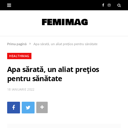
F
I
a
n
c
s
e
t
»
Prima pagină
Apa sărată, un aliat prețios pentru sănătate
b
a
HEALTHMAG
o
g
Apa sărată, un aliat prețios
o
r
pentru sănătate
k
a
m
18 IANUARIE 2022