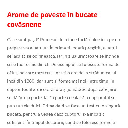
Arome de poveste în bucate
covăsnene
Care sunt pașii? Procesul de a face turtă dulce începe cu
prepararea aluatului. În prima zi, odată pregătit, aluatul
se lasă să se odihnească, iar în ziua următoare se întinde
și se fac forme din el. De exemplu, se folosește forma de
căluț, pe care meșterul József o are de la străbunica lui,
încă din 1880, dar sunt și forme mai noi. Între timp, în
cuptor focul arde o oră, oră și jumătate, după care jarul
se dă într-o parte, iar în partea cealaltă a cuptorului se
pun turtele dulci. Prima dată se face un test cu o singură
bucată, pentru a vedea dacă cuptorul s-a încălzit
suficient. În timpul decorării, când se folosesc formele