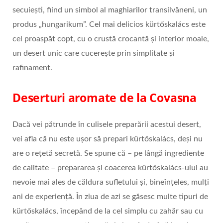
secuieşti, fiind un simbol al maghiarilor transilvăneni, un
produs „hungarikum”. Cel mai delicios kürtőskalács este
cel proaspăt copt, cu o crustă crocantă şi interior moale,
un desert unic care cucereşte prin simplitate și
rafinament.
Deserturi aromate de la Covasna
Dacă vei pătrunde în culisele preparării acestui desert,
vei afla că nu este uşor să prepari kürtőskalács, deşi nu
are o reţetă secretă. Se spune că – pe lângă ingrediente
de calitate – prepararea şi coacerea kürtőskalács-ului au
nevoie mai ales de căldura sufletului şi, bineînţeles, mulţi
ani de experienţă. În ziua de azi se găsesc multe tipuri de
kürtőskalács, începând de la cel simplu cu zahăr sau cu