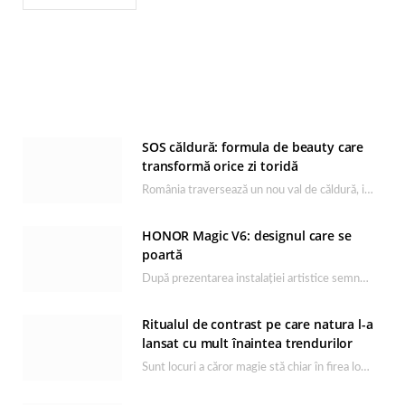
SOS căldură: formula de beauty care
transformă orice zi toridă
România traversează un nou val de căldură, iar rutina de îngrijire capătă un rol esențial…
HONOR Magic V6: designul care se
poartă
După prezentarea instalației artistice semnată de Catrinel Săbăciag în cadrul evenimentului de lansare HONOR Magic…
Ritualul de contrast pe care natura l-a
lansat cu mult înaintea trendurilor
Sunt locuri a căror magie stă chiar în firea lor naturală, iar Lacul Ursu din…