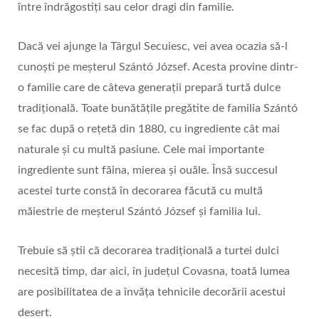
între îndrăgostiți sau celor dragi din familie.
Dacă vei ajunge la Târgul Secuiesc, vei avea ocazia să-l
cunoști pe meșterul Szántó József. Acesta provine dintr-
o familie care de câteva generații prepară turtă dulce
tradițională. Toate bunătățile pregătite de familia Szántó
se fac după o rețetă din 1880, cu ingrediente cât mai
naturale și cu multă pasiune. Cele mai importante
ingrediente sunt făina, mierea și ouăle. Însă succesul
acestei turte constă în decorarea făcută cu multă
măiestrie de meșterul Szántó József și familia lui.
Trebuie să știi că decorarea tradițională a turtei dulci
necesită timp, dar aici, în județul Covasna, toată lumea
are posibilitatea de a învăța tehnicile decorării acestui
desert.