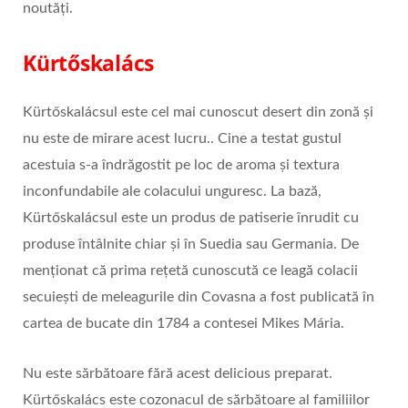
noutăți.
Kürtőskalács
Kürtőskalácsul este cel mai cunoscut desert din zonă și
nu este de mirare acest lucru.. Cine a testat gustul
acestuia s-a îndrăgostit pe loc de aroma și textura
inconfundabile ale colacului unguresc. La bază,
Kürtőskalácsul este un produs de patiserie înrudit cu
produse întâlnite chiar și în Suedia sau Germania. De
menționat că prima rețetă cunoscută ce leagă colacii
secuiești de meleagurile din Covasna a fost publicată în
cartea de bucate din 1784 a contesei Mikes Mária.
Nu este sărbătoare fără acest delicious preparat.
Kürtőskalács este cozonacul de sărbătoare al familiilor