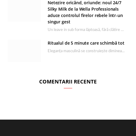
Netezire oricând, oriunde: noul 24/7
Silky Milk de la Wella Professionals
aduce controlul firelor rebele într-un
singur gest
Un leave in sub forma lăptoasă, fără clătire care completează rutina Ultimate Smooth și transformă…
Ritualul de 5 minute care schimbă tot
Eleganța masculină se construiește dimineața, în câteva minute și cu produsele potrivite. O rutină de…
COMENTARII RECENTE