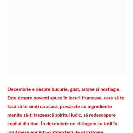
Decembrie e despre bucurie, gust, arome și nostlagie.
Este despre povești spuse în locuri frumoase, care să te
facă să te simți ca acasă, presărate cu ingrediente
menite să-ți trezească spiritul ludic, să redescopere
copilul din tine. În decembrie ne strângem cu toții în
jurul meseleor într-o atmosferă de sărbătoare,