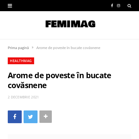
F
I
a
n
c
s
e
t
»
Prima pagină
Arome de poveste în bucate covăsnene
b
a
HEALTHMAG
o
g
Arome de poveste în bucate
o
r
covăsnene
k
a
m
2 DECEMBRIE 2021