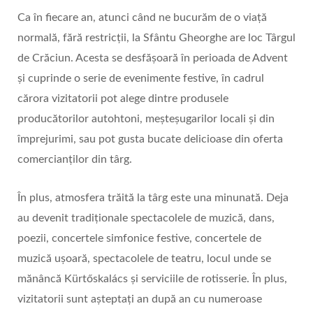
Ca în fiecare an, atunci când ne bucurăm de o viață
normală, fără restricții, la Sfântu Gheorghe are loc Târgul
de Crăciun. Acesta se desfășoară în perioada de Advent
și cuprinde o serie de evenimente festive, în cadrul
cărora vizitatorii pot alege dintre produsele
producătorilor autohtoni, meșteșugarilor locali și din
împrejurimi, sau pot gusta bucate delicioase din oferta
comercianților din târg.
În plus, atmosfera trăită la târg este una minunată. Deja
au devenit tradiționale spectacolele de muzică, dans,
poezii, concertele simfonice festive, concertele de
muzică ușoară, spectacolele de teatru, locul unde se
mănâncă Kürtőskalács și serviciile de rotisserie. În plus,
vizitatorii sunt așteptați an după an cu numeroase