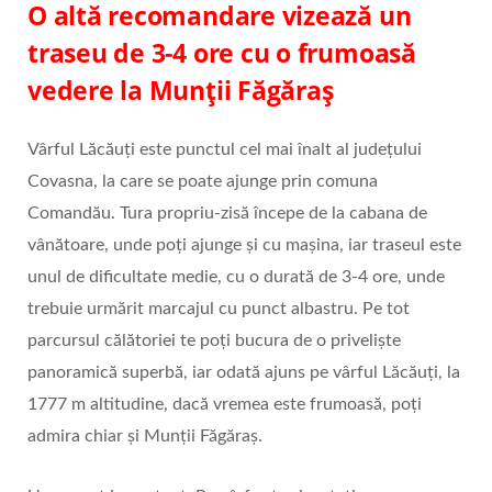
O altă recomandare vizează un
traseu de 3-4 ore cu o frumoasă
vedere la Munții Făgăraș
Vârful Lăcăuți este punctul cel mai înalt al județului
Covasna, la care se poate ajunge prin comuna
Comandău. Tura propriu-zisă începe de la cabana de
vânătoare, unde poți ajunge și cu mașina, iar traseul este
unul de dificultate medie, cu o durată de 3-4 ore, unde
trebuie urmărit marcajul cu punct albastru. Pe tot
parcursul călătoriei te poți bucura de o priveliște
panoramică superbă, iar odată ajuns pe vârful Lăcăuți, la
1777 m altitudine, dacă vremea este frumoasă, poți
admira chiar și Munții Făgăraș.