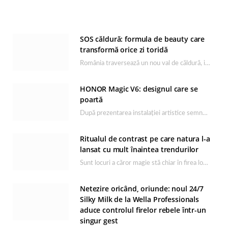
SOS căldură: formula de beauty care
transformă orice zi toridă
România traversează un nou val de căldură, iar rutina de îngrijire capătă un rol esențial…
HONOR Magic V6: designul care se
poartă
După prezentarea instalației artistice semnată de Catrinel Săbăciag în cadrul evenimentului de lansare HONOR Magic…
Ritualul de contrast pe care natura l-a
lansat cu mult înaintea trendurilor
Sunt locuri a căror magie stă chiar în firea lor naturală, iar Lacul Ursu din…
Netezire oricând, oriunde: noul 24/7
Silky Milk de la Wella Professionals
aduce controlul firelor rebele într-un
singur gest