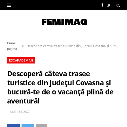
F
I
a
n
c
s
e
t
Prima
»
b
a
Descoperă câteva trasee turistice din județul Covasna și bucură-te de o vacanță plină de aventură!
pagină
o
g
ESCAPADEMAG
o
r
Descoperă câteva trasee
k
a
turistice din județul Covasna și
m
bucură-te de o vacanță plină de
aventură!
1 AUGUST 2022