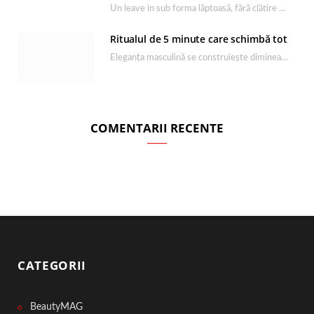
Un leave in sub forma lăptoasă, fără clătire care completează rutina Ultimate Smooth și transformă…
Ritualul de 5 minute care schimbă tot
Eleganța masculină se construiește dimineața, în câteva minute și cu produsele potrivite. O rutină de…
COMENTARII RECENTE
CATEGORII
BeautyMAG