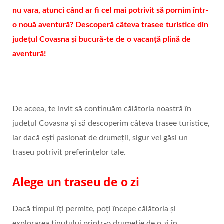
nu vara, atunci când ar fi cel mai potrivit să pornim într-
o nouă aventură? Descoperă câteva trasee turistice din
județul Covasna și bucură-te de o vacanță plină de
aventură!
De aceea, te invit să continuăm călătoria noastră în
județul Covasna și să descoperim câteva trasee turistice,
iar dacă ești pasionat de drumeții, sigur vei găsi un
traseu potrivit preferințelor tale.
Alege un traseu de o zi
Dacă timpul îți permite, poți începe călătoria și
explorarea ținutului printr-o drumeție de o zi în