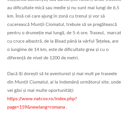
au dificultate mică sau medie și nu sunt mai lungi de 6,5
km. Însă cei care ajung în zonă cu trenul și vor să
cucerească Munții Ciomatul, trebuie să se pregătească
pentru o drumeție mai lungă, de 5-6 ore. Traseul, marcat
cu cruce albastră, de la Bixad până la vârful Țețelea, are
o lungime de 14 km, este de dificultate grea și cu o
diferență de nivel de 1200 de metri.
Dacă îți dorești să te aventurezi și mai mult pe traseele
din Munții Ciumatul, ai la îndemână următorul site, unde
vei găsi și mai multe oportunități:
https://www.natcov.ro/index.php?
page=159&newlang=romana
.