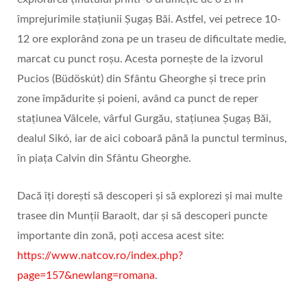
împrejurimile stațiunii Șugaș Băi. Astfel, vei petrece 10-
12 ore explorând zona pe un traseu de dificultate medie,
marcat cu punct roșu. Acesta pornește de la izvorul
Pucios (Büdöskút) din Sfântu Gheorghe și trece prin
zone împădurite și poieni, având ca punct de reper
stațiunea Vâlcele, vârful Gurgău, stațiunea Șugaș Băi,
dealul Sikó, iar de aici coboară până la punctul terminus,
în piața Calvin din Sfântu Gheorghe.
Dacă îți dorești să descoperi și să explorezi și mai multe
trasee din Munții Baraolt, dar și să descoperi puncte
importante din zonă, poți accesa acest site:
https://www.natcov.ro/index.php?
page=157&newlang=romana
.