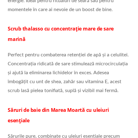
energie. Ideal pentru ritualuri de seară sau pentru
momentele în care ai nevoie de un boost de bine.
Scrub thalasso cu concentrație mare de sare
marină
Perfect pentru combaterea retenției de apă și a celulitei.
Concentrația ridicată de sare stimulează microcirculația
și ajută la eliminarea lichidelor în exces. Adesea
îmbogățit cu unt de shea, zahăr sau vitamina E, acest
scrub lasă pielea tonifiată, suplă și vizibil mai fermă.
Săruri de baie din Marea Moartă cu uleiuri
esențiale
Sărurile pure, combinate cu uleiuri esențiale precum