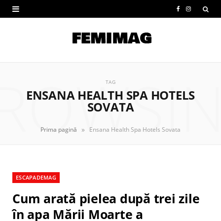
F
I
a
n
c
s
e
t
ROWSI
b
a
TAG
ENSANA HEALTH SPA HOTELS
o
g
SOVATA
o
r
»
Prima pagină
Ensana Health Spa Hotels Sovata
k
a
m
ESCAPADEMAG
Cum arată pielea după trei zile
în apa Mării Moarte a