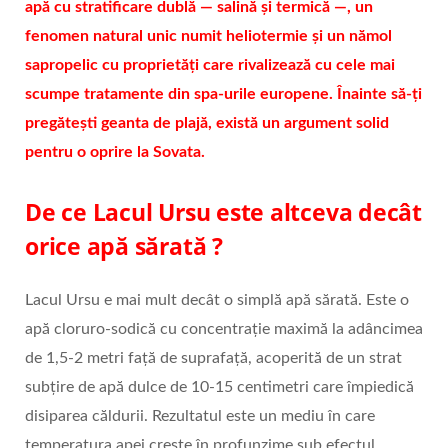
apă cu stratificare dublă — salină şi termică —, un
fenomen natural unic numit heliotermie şi un nămol
sapropelic cu proprietăți care rivalizează cu cele mai
scumpe tratamente din spa-urile europene. Înainte să-ți
pregăteşti geanta de plajă, există un argument solid
pentru o oprire la Sovata.
De ce Lacul Ursu este altceva decât
orice apă sărată ?
Lacul Ursu e mai mult decât o simplă apă sărată. Este o
apă cloruro-sodică cu concentrație maximă la adâncimea
de 1,5-2 metri față de suprafață, acoperită de un strat
subțire de apă dulce de 10-15 centimetri care împiedică
disiparea căldurii. Rezultatul este un mediu în care
temperatura apei creşte în profunzime sub efectul