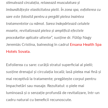
stimulează circulația, relaxează musculatura și
îmbunătățește elasticitatea pielii. În zona spa, exfolierea cu
sare este folosită pentru a pregăti pielea înaintea
tratamentelor cu nămol. Sarea îndepărtează celulele
moarte, revitalizează pielea și amplifică efectele
procedurilor aplicate ulterior
”, susține dr. Fülöp Nagy
Jeremiás Cristina, balneolog în cadrul
Ensana Health Spa
Hotels Sovata
.
Exfolierea cu sare: curăță stratul superficial al pielii;
susține drenajul și circulația locală; lasă pielea mai fină și
mai receptivă la tratamente; pregătește corpul pentru
împachetări sau masaje. Rezultatul: o piele mai
luminoasă și o senzație profundă de revitalizare, într-un
cadru natural cu beneficii recunoscute.