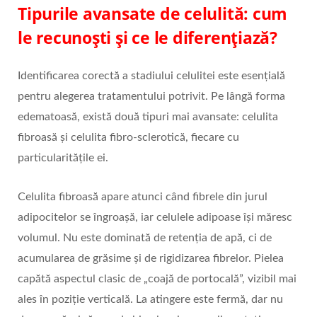
Tipurile avansate de celulită: cum
le recunoști și ce le diferențiază?
Identificarea corectă a stadiului celulitei este esențială
pentru alegerea tratamentului potrivit. Pe lângă forma
edematoasă, există două tipuri mai avansate: celulita
fibroasă și celulita fibro‑sclerotică, fiecare cu
particularitățile ei.
Celulita fibroasă apare atunci când fibrele din jurul
adipocitelor se îngroașă, iar celulele adipoase își măresc
volumul. Nu este dominată de retenția de apă, ci de
acumularea de grăsime și de rigidizarea fibrelor. Pielea
capătă aspectul clasic de „coajă de portocală”, vizibil mai
ales în poziție verticală. La atingere este fermă, dar nu