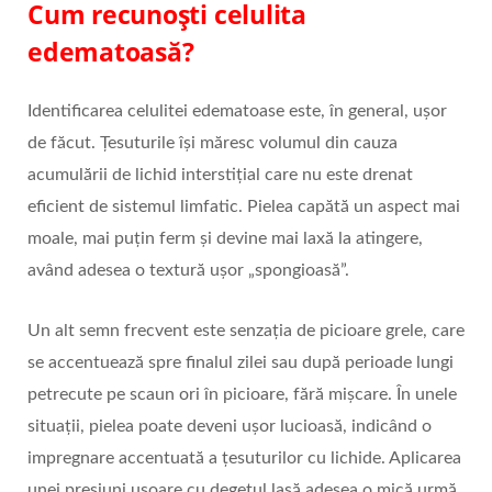
Cum recunoști celulita
edematoasă?
Identificarea celulitei edematoase este, în general, ușor
de făcut. Țesuturile își măresc volumul din cauza
acumulării de lichid interstițial care nu este drenat
eficient de sistemul limfatic. Pielea capătă un aspect mai
moale, mai puțin ferm și devine mai laxă la atingere,
având adesea o textură ușor „spongioasă”.
Un alt semn frecvent este senzația de picioare grele, care
se accentuează spre finalul zilei sau după perioade lungi
petrecute pe scaun ori în picioare, fără mișcare. În unele
situații, pielea poate deveni ușor lucioasă, indicând o
impregnare accentuată a țesuturilor cu lichide. Aplicarea
unei presiuni ușoare cu degetul lasă adesea o mică urmă