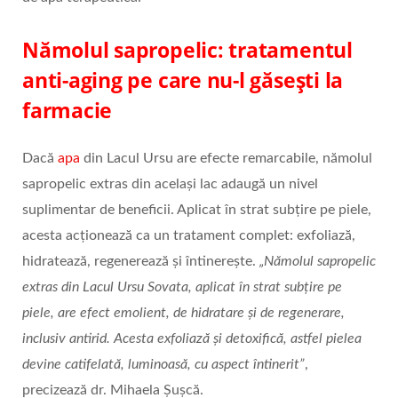
Nămolul sapropelic: tratamentul
anti-aging pe care nu-l găseşti la
farmacie
Dacă
apa
din Lacul Ursu are efecte remarcabile, nămolul
sapropelic extras din acelaşi lac adaugă un nivel
suplimentar de beneficii. Aplicat în strat subțire pe piele,
acesta acționează ca un tratament complet: exfoliază,
hidratează, regenerează şi întinereşte.
„Nămolul sapropelic
extras din Lacul Ursu Sovata, aplicat în strat subțire pe
piele, are efect emolient, de hidratare şi de regenerare,
inclusiv antirid. Acesta exfoliază şi detoxifică, astfel pielea
devine catifelată, luminoasă, cu aspect întinerit”
,
precizează dr. Mihaela Șuşcă.