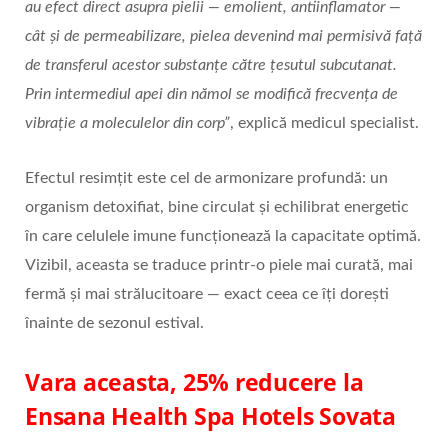
au efect direct asupra pielii — emolient, antiinflamator —
cât şi de permeabilizare, pielea devenind mai permisivă față
de transferul acestor substanțe către țesutul subcutanat.
Prin intermediul apei din nămol se modifică frecvența de
vibrație a moleculelor din corp”
, explică medicul specialist.
Efectul resimțit este cel de armonizare profundă: un
organism detoxifiat, bine circulat şi echilibrat energetic
în care celulele imune funcționează la capacitate optimă.
Vizibil, aceasta se traduce printr-o piele mai curată, mai
fermă şi mai strălucitoare — exact ceea ce îți doreşti
înainte de sezonul estival.
Vara aceasta, 25% reducere la
Ensana Health Spa Hotels Sovata