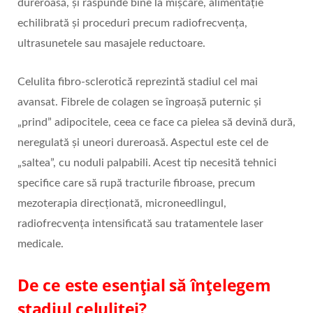
dureroasă, și răspunde bine la mișcare, alimentație
echilibrată și proceduri precum radiofrecvența,
ultrasunetele sau masajele reductoare.
Celulita fibro‑sclerotică reprezintă stadiul cel mai
avansat. Fibrele de colagen se îngroașă puternic și
„prind” adipocitele, ceea ce face ca pielea să devină dură,
neregulată și uneori dureroasă. Aspectul este cel de
„saltea”, cu noduli palpabili. Acest tip necesită tehnici
specifice care să rupă tracturile fibroase, precum
mezoterapia direcționată, microneedlingul,
radiofrecvența intensificată sau tratamentele laser
medicale.
De ce este esențial să înțelegem
stadiul celulitei?