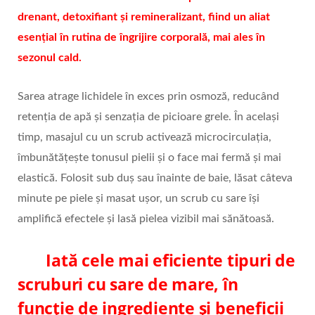
drenant, detoxifiant și remineralizant, fiind un aliat
esențial în rutina de îngrijire corporală, mai ales în
sezonul cald.
Sarea atrage lichidele în exces prin osmoză, reducând
retenția de apă și senzația de picioare grele. În același
timp, masajul cu un scrub activează microcirculația,
îmbunătățește tonusul pielii și o face mai fermă și mai
elastică. Folosit sub duș sau înainte de baie, lăsat câteva
minute pe piele și masat ușor, un scrub cu sare își
amplifică efectele și lasă pielea vizibil mai sănătoasă.
Iată cele mai eficiente tipuri de
scruburi cu sare de mare, în
funcție de ingrediente și beneficii