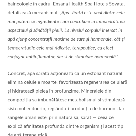
balneologie în cadrul Ensana Health Spa Hotels Sovata,
detalizează mecanismul:
„Apa sărată este unul dintre cele
mai puternice ingrediente care contribuie la îmbunătățirea
aspectului şi sănătății pielii. La nivelul corpului imersat în
apă ajung concentrații maxime de sare şi hormonale, cât şi
temperaturile cele mai ridicate, terapeutice, cu efect
conjugat antiinflamator, dar şi de stimulare hormonală.”
Concret, apa sărată acționează ca un exfoliant natural:
elimină celulele moarte, favorizează regenerarea celulară
şi hidratează pielea în profunzime. Mineralele din
compoziția sa îmbunătățesc metabolismul şi stimulează
sistemul endocrin, reglându-i producția de hormoni. Iar
sângele uman este, prin natura sa, sărat — ceea ce
explică afinitatea profundă dintre organism şi acest tip
de apă terapeutică.