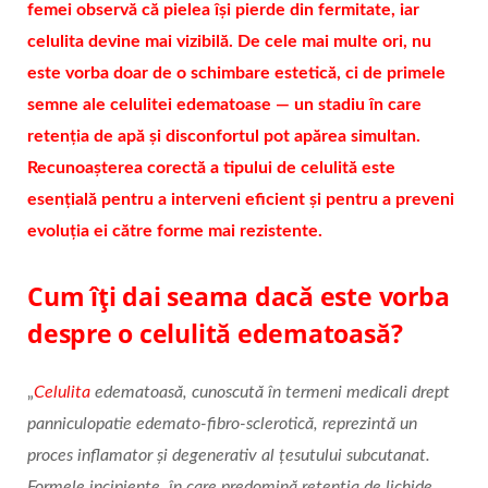
femei observă că pielea își pierde din fermitate, iar
celulita devine mai vizibilă. De cele mai multe ori, nu
este vorba doar de o schimbare estetică, ci de primele
semne ale celulitei edematoase — un stadiu în care
retenția de apă și disconfortul pot apărea simultan.
Recunoașterea corectă a tipului de celulită este
esențială pentru a interveni eficient și pentru a preveni
evoluția ei către forme mai rezistente.
Cum îți dai seama dacă este vorba
despre o celulită edematoasă?
„
Celulita
edematoasă, cunoscută în termeni medicali drept
panniculopatie edemato
‑
fibro
‑
sclerotic
ă
, reprezint
ă
un
proces inflamator
ș
i degenerativ al
ț
esutului subcutanat.
Formele incipiente,
î
n care predomin
ă
reten
ț
ia de lichide,