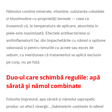
Nămolul conține minerale, vitamine, substanțe coloidale
şi biostimuline cu proprietăți termale — ceea ce
înseamnă că, la temperatura de aplicare, absorbția în
piele este maximizată. Efectele antibacteriene şi
antiinflamatorii fac din împachetările cu nămol o opțiune
valoroasă şi pentru tenurile cu acnee sau exces de
sebum, cu mențiunea că tratamentul se aplică exclusiv
pe corp, nu pe față.
Duo-ul care schimbă regulile: apă
sărată şi nămol combinate
Folosite împreună, apa sărată şi nămolul sapropelic
produc un efect sinergic.
„Substanțele conținute în nămol