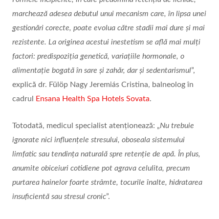
marcheaz
ă
adesea debutul unui mecanism care,
î
n lipsa unei
gestion
ă
ri corecte, poate evolua c
ă
tre stadii mai dure
ș
i mai
rezistente. La originea acestui inestetism se află mai mulți
factori: predispoziția genetică, variațiile hormonale, o
alimentație bogată în sare și zahăr, dar și sedentarismul
”,
explică dr. Fülöp Nagy Jeremiás Cristina, balneolog în
cadrul
Ensana Health Spa Hotels Sovata
.
Totodată, medicul specialist atenționează: „
Nu trebuie
ignorate nici influențele stresului, oboseala sistemului
limfatic sau tendința naturală spre retenție de apă. În plus,
anumite obiceiuri cotidiene pot agrava celulita, precum
purtarea hainelor foarte strâmte, tocurile înalte, hidratarea
insuficientă sau stresul cronic
”.