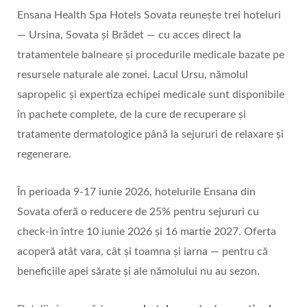
Ensana Health Spa Hotels Sovata reuneşte trei hoteluri
— Ursina, Sovata şi Brădet — cu acces direct la
tratamentele balneare şi procedurile medicale bazate pe
resursele naturale ale zonei. Lacul Ursu, nămolul
sapropelic şi expertiza echipei medicale sunt disponibile
în pachete complete, de la cure de recuperare şi
tratamente dermatologice până la sejururi de relaxare şi
regenerare.
În perioada 9-17 iunie 2026, hotelurile Ensana din
Sovata oferă o reducere de 25% pentru sejururi cu
check-in între 10 iunie 2026 şi 16 martie 2027. Oferta
acoperă atât vara, cât şi toamna şi iarna — pentru că
beneficiile apei sărate şi ale nămolului nu au sezon.