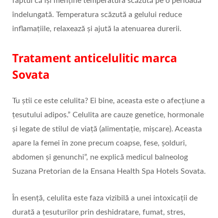
faptul că îşi menţine temperatura scăzută pe o perioadă
îndelungată. Temperatura scăzută a gelului reduce
inflamaţiile, relaxează şi ajută la atenuarea durerii.
Tratament anticelulitic marca
Sovata
Tu știi ce este celulita? Ei bine, aceasta este o afecțiune a
țesutului adipos.” Celulita are cauze genetice, hormonale
și legate de stilul de viață (alimentație, mișcare). Aceasta
apare la femei în zone precum coapse, fese, șolduri,
abdomen și genunchi”, ne explică medicul balneolog
Suzana Pretorian de la Ensana Health Spa Hotels Sovata.
În esență, celulita este faza vizibilă a unei intoxicații de
durată a țesuturilor prin deshidratare, fumat, stres,