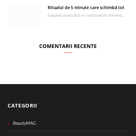
Ritualul de 5 minute care schimbă tot
Eleganța masculină se construiește dimineața, în câteva minute și cu produsele potrivite. O rutină de…
COMENTARII RECENTE
CATEGORII
BeautyMAG