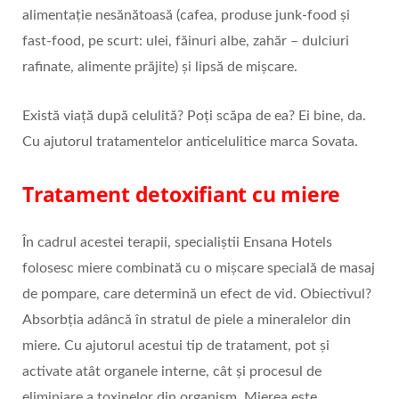
alimentație nesănătoasă (cafea, produse junk-food și
fast-food, pe scurt: ulei, făinuri albe, zahăr – dulciuri
rafinate, alimente prăjite) și lipsă de mișcare.
Există viață după celulită? Poți scăpa de ea? Ei bine, da.
Cu ajutorul tratamentelor anticelulitice marca Sovata.
Tratament detoxifiant cu miere
În cadrul acestei terapii, specialiștii Ensana Hotels
folosesc miere combinată cu o mişcare specială de masaj
de pompare, care determină un efect de vid. Obiectivul?
Absorbţia adâncă în stratul de piele a mineralelor din
miere. Cu ajutorul acestui tip de tratament, pot și
activate atât organele interne, cât și procesul de
eliminiare a toxinelor din organism. Mierea este