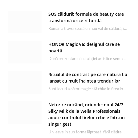
SOS căldură: formula de beauty care
transformă orice zi toridă
România traversează un nou val de căldură, iar rutina de îngrijire capătă un rol esențial…
HONOR Magic V6: designul care se
poartă
După prezentarea instalației artistice semnată de Catrinel Săbăciag în cadrul evenimentului de lansare HONOR Magic…
Ritualul de contrast pe care natura l-a
lansat cu mult înaintea trendurilor
Sunt locuri a căror magie stă chiar în firea lor naturală, iar Lacul Ursu din…
Netezire oricând, oriunde: noul 24/7
Silky Milk de la Wella Professionals
aduce controlul firelor rebele într-un
singur gest
Un leave in sub forma lăptoasă, fără clătire care completează rutina Ultimate Smooth și transformă…