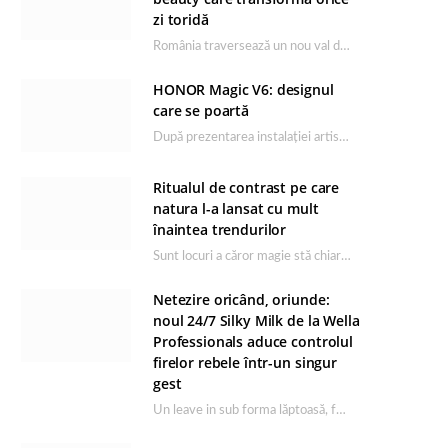
zi toridă
România traversează un nou val de căldură, iar rutina de îngrijire capătă un rol esențial…
HONOR Magic V6: designul
care se poartă
După prezentarea instalației artistice semnată de Catrinel Săbăciag în cadrul evenimentului de lansare HONOR Magic…
Ritualul de contrast pe care
natura l-a lansat cu mult
înaintea trendurilor
Sunt locuri a căror magie stă chiar în firea lor naturală, iar Lacul Ursu din…
Netezire oricând, oriunde:
noul 24/7 Silky Milk de la Wella
Professionals aduce controlul
firelor rebele într-un singur
gest
Un leave in sub forma lăptoasă, fără clătire care completează rutina Ultimate Smooth și transformă…