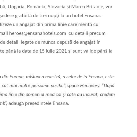
ă, Ungaria, România, Slovacia și Marea Britanie, vor
ședere gratuită de trei nopți la un hotel Ensana.
izeze un angajat din prima linie care merită cu
e mail heroes@ensanahotels.com cu detalii precum
 de detalii legate de munca depusă de angajat în
ate până la data de 15 iulie 2021 și sunt valide până la
a din Europa, misiunea noastră, a celor de la Ensana, este
 cât mai multe persoane posibil”, spune Hennebry. ”După
rima linie din domeniul medical și câte au îndurat, credem
mb”,
adaugă președintele Ensana.