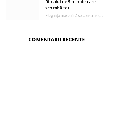
Ritualul de 5 minute care
schimbă tot
Eleganța masculină se construiește dimineața, în câteva minute și cu produsele potrivite. O rutină de…
COMENTARII RECENTE