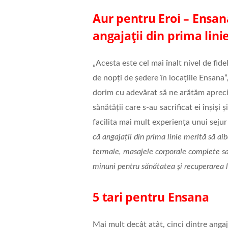
Aur pentru Eroi – Ensan
angajații din prima lini
„Acesta este cel mai înalt nivel de fide
de nopți de ședere în locațiile Ensan
dorim cu adevărat să ne arătăm aprecie
sănătății care s-au sacrificat ei înșiși 
facilita mai mult experiența unui sejur
că angajații din prima linie merită să aib
termale, masajele corporale complete sa
minuni pentru sănătatea și recuperarea l
5 tari pentru Ensana
Mai mult decât atât, cinci dintre angaja