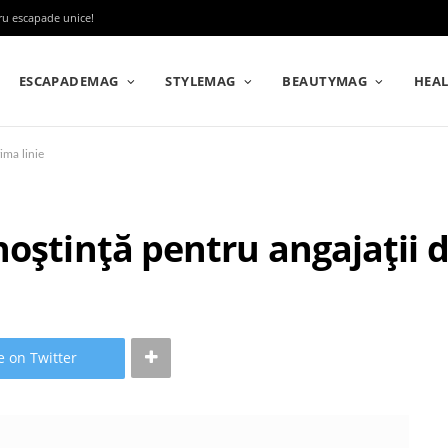
tru escapade unice!
ESCAPADEMAG
STYLEMAG
BEAUTYMAG
HEA
ima linie
oștință pentru angajații d
e on Twitter