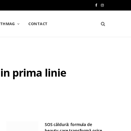
F
I
a
n
LTHMAG
CONTACT
c
s
e
t
b
a
o
g
in prima linie
o
r
k
a
m
SOS căldură: formula de
beauty care transformă orice