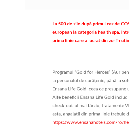
La 500 de zile după primul caz de CO
european la categoria health spa, int
prima linie care a lucrat din zor în uti
Programul ”Gold for Heroes” (Aur pent
la personalul de curățenie, până la șo
Ensana Life Gold, ceea ce presupune u
Alte beneficii Ensana Life Gold includ
check-out-ul mai târziu, tratamente VI
asta, angajații din prima linie trebuie 
https://www.ensanahotels.com/ro/he