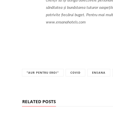
clienții să își atingă obiectivele perso
sănătatea și bunăstarea tuturor oaspețil
potrivite fiecărui buget. Pentru mai mult
www.ensanahotels.com
”AUR PENTRU EROI”
COVID
ENSANA
RELATED POSTS