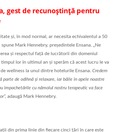
a, gest de recunoștință pentru
e
litate și, în mod normal, ar necesita echivalentul a 50
a”, spune Mark Hennebry, președintele Ensana. „Ne
rea și respectul față de lucrătorii din domeniul
și timpul lor în ultimul an și sperăm că acest lucru le va
 de wellness la unul dintre hotelurile Ensana.
Credem
ă parte de odihnă și relaxare, iar băile în apele noastre
u împachetările cu nămolul nostru terapeutic va face
or”,
adaugă Mark Hennebry.
ții din prima linie din fiecare cinci țări în care este