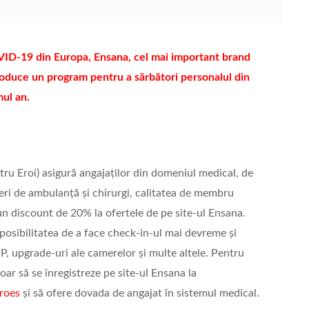
VID-19 din Europa, Ensana, cel mai important brand
roduce un program pentru a sărbători personalul din
mul an.
ru Eroi) asigură angajaților din domeniul medical, de
feri de ambulanță și chirurgi, calitatea de membru
n discount de 20% la ofertele de pe site-ul Ensana.
 posibilitatea de a face check-in-ul mai devreme și
P, upgrade-uri ale camerelor și multe altele. Pentru
doar să se înregistreze pe site-ul Ensana la
roes
și să ofere dovada de angajat în sistemul medical.