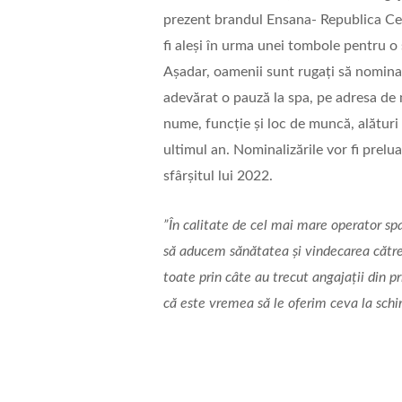
prezent brandul Ensana- Republica Ceh
fi aleși în urma unei tombole pentru o 
Așadar, oamenii sunt rugați să nominal
adevărat o pauză la spa, pe adresa d
nume, funcție și loc de muncă, alături
ultimul an. Nominalizările vor fi prelu
sfârșitul lui 2022.
”În calitate de cel mai mare operator sp
să aducem sănătatea și vindecarea către
toate prin câte au trecut angajații din p
că este vremea să le oferim ceva la schi