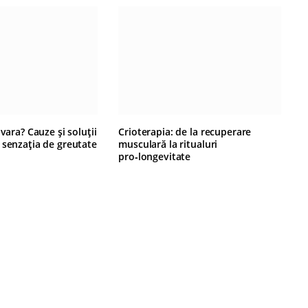
 vara? Cauze și soluții
Crioterapia: de la recuperare
 senzația de greutate
musculară la ritualuri
pro‑longevitate