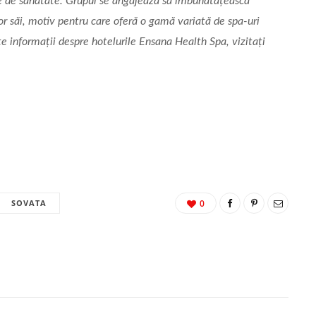
nale de sănătate. Grupul se angajează să îmbunătățească
or săi, motiv pentru care oferă o gamă variată de spa-uri
e informații despre hotelurile Ensana Health Spa, vizitați
SOVATA
0