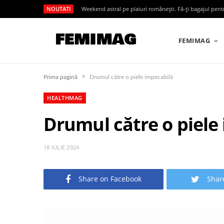
NOUTATI
Weekend astral pe plaiuri românești. Fă-ți bagajul pen
FEMIMAG
»
Prima pagină
Drumul către o piele impecabilă
HEALTHMAG
Drumul către o piele
18 IULIE 2024
Share on Facebook
Shar