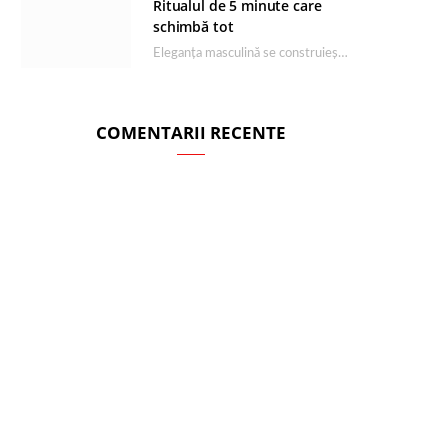
Ritualul de 5 minute care
schimbă tot
Eleganța masculină se construiește dimineața, în câteva minute și cu produsele potrivite. O rutină de…
COMENTARII RECENTE