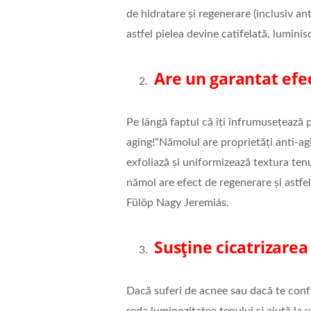
de hidratare și regenerare (inclusiv anti
astfel pielea devine catifelată, luminiso
Are un garantat efec
Pe lângă faptul că îți înfrumusețează pi
aging!“Nămolul are proprietăţi anti-ag
exfoliază și uniformizează textura tenu
nămol are efect de regenerare şi astfe
Fülöp Nagy Jeremiás.
Susține cicatrizarea
Dacă suferi de acnee sau dacă te conf
reda luminozitatea tenului și ajută la v