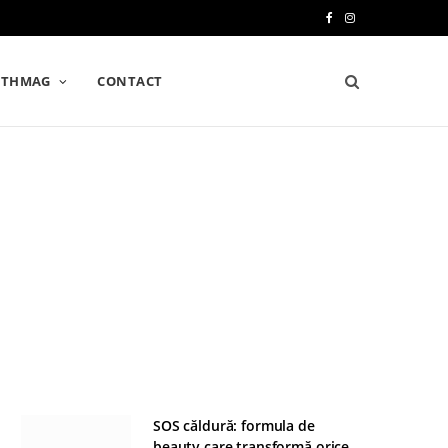
F
I
a
n
LTHMAG
CONTACT
c
s
e
t
b
a
o
g
o
r
k
a
m
SOS căldură: formula de
beauty care transformă orice