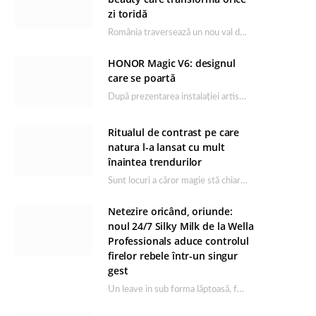
zi toridă
România traversează un nou val de căldură, iar rutina de îngrijire capătă un rol esențial…
HONOR Magic V6: designul
care se poartă
După prezentarea instalației artistice semnată de Catrinel Săbăciag în cadrul evenimentului de lansare HONOR Magic…
Ritualul de contrast pe care
natura l-a lansat cu mult
înaintea trendurilor
Sunt locuri a căror magie stă chiar în firea lor naturală, iar Lacul Ursu din…
Netezire oricând, oriunde:
noul 24/7 Silky Milk de la Wella
Professionals aduce controlul
firelor rebele într-un singur
gest
Un leave in sub forma lăptoasă, fără clătire care completează rutina Ultimate Smooth și transformă…