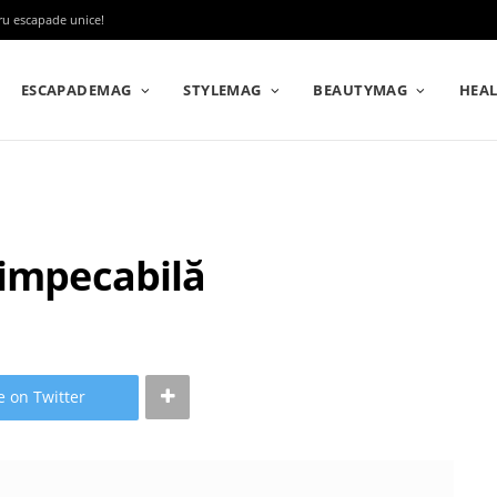
tru escapade unice!
ESCAPADEMAG
STYLEMAG
BEAUTYMAG
HEA
 impecabilă
e on Twitter