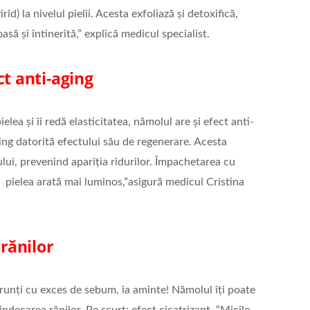
rid) la nivelul pielii. Acesta exfoliază și detoxifică,
asă și întinerită,” explică medicul specialist.
t anti-aging
elea și îi redă elasticitatea, nămolul are și efect anti-
ing datorită efectului său de regenerare. Acesta
lui, prevenind apariția ridurilor. Împachetarea cu
l pielea arată mai luminos,”asigură medicul Cristina
 rănilor
runți cu exces de sebum, ia aminte! Nămolul îți poate
indecarea rănilor. Pe scurt: efect cicatrizant. “Micile