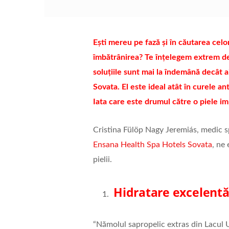
Ești mereu pe fază și în căutarea cel
îmbătrânirea? Te înțelegem extrem de b
soluțiile sunt mai la îndemână decât ai
Sovata. El este ideal atât în curele ant
Iata care este drumul către o piele im
Cristina Fülöp Nagy Jeremiás, medic spe
Ensana Health Spa Hotels Sovata
, ne
pielii.
Hidratare excelentă 
“Nămolul sapropelic extras din Lacul U