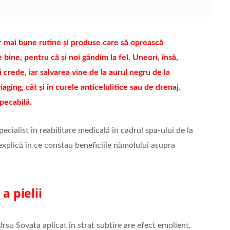
or mai bune rutine și produse care să oprească
ine, pentru că și noi gândim la fel. Uneori, însă,
 crede, iar salvarea vine de la aurul negru de la
iaging, cât și în curele anticelulitice sau de drenaj.
pecabilă.
cialist în reabilitare medicală în cadrul spa-ului de la
 explică în ce constau beneficiile nămolului asupra
a pielii
rsu Sovata aplicat în strat subțire are efect emolient,