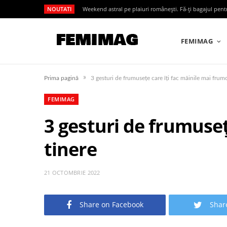
NOUTATI
Weekend astral pe plaiuri românești. Fă-ți bagajul pen
FEMIMAG
»
Prima pagină
3 gesturi de frumusețe care îți fac mâinile mai frumo
FEMIMAG
3 gesturi de frumuseț
tinere
21 OCTOMBRIE 2022
Share on Facebook
Shar