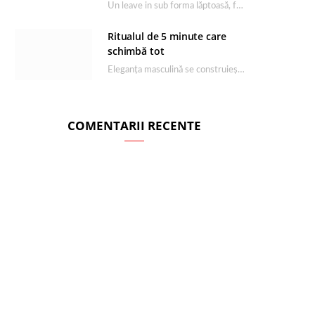
Un leave in sub forma lăptoasă, fără clătire care completează rutina Ultimate Smooth și transformă…
Ritualul de 5 minute care
schimbă tot
Eleganța masculină se construiește dimineața, în câteva minute și cu produsele potrivite. O rutină de…
COMENTARII RECENTE