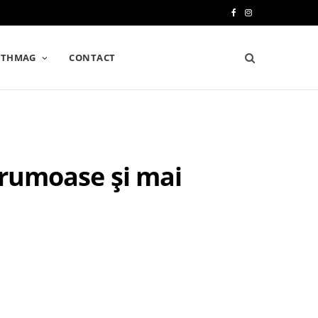
F
I
a
n
LTHMAG
CONTACT
c
s
e
t
b
a
o
g
 frumoase și mai
o
r
k
a
m