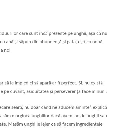
ziduurilor care sunt încă prezente pe unghii, așa că nu
i cu apă și săpun din abundență și gata, ești ca nouă.
a noi!
r să le împiedici să apară ar fi perfect. Și, nu există
e pe cuvânt, asiduitatea și perseverența face minuni.
 fiecare seară, nu doar când ne aducem aminte”, explică
Masăm marginea unghiilor dacă avem lac de unghii sau
ate. Masăm unghiile lejer ca să facem ingredientele