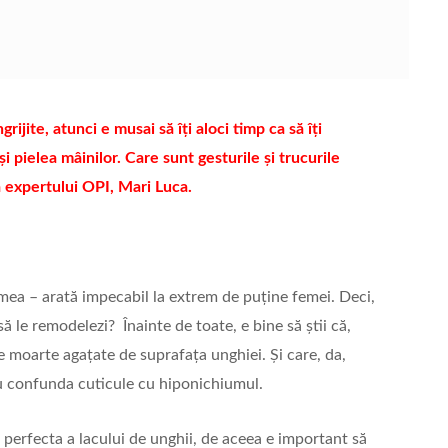
ijite, atunci e musai să îți aloci timp ca să îți
 și pielea mâinilor. Care sunt gesturile și trucurile
a expertului OPI, Mari Luca.
mea – arată impecabil la extrem de puține femei. Deci,
să le remodelezi? Înainte de toate, e bine să știi că,
ițe moarte agațate de suprafața unghiei. Și care, da,
nu confunda cuticule cu hiponichiumul.
perfecta a lacului de unghii, de aceea e important să