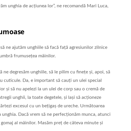
erăm unghia de acțiunea lor”, ne recomandă Mari Luca,
frumoase
ă ne ajutăm unghiile să facă față agresiunilor zilnice
n umbră frumusețea mâinilor.
 ne degresăm unghiile, să le pilim cu finețe și, apoi, să
u cuticule. Da, e important să cauți un ulei special
r și să nu apelezi la un ulei de corp sau o cremă de
ntregii unghii, la toate degetele, și lași să acționeze
părtezi excesul cu un bețigaș de ureche. Următoarea
ăm unghia. Dacă vrem să ne perfecționăm munca, atunci
 gomaj al mâinilor. Masăm preț de câteva minute și