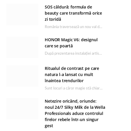
SOS căldură: formula de
beauty care transformă orice
zi toridă
România traversează un nou val de căldură, iar rutina de îngrijire capătă un rol esențial…
HONOR Magic V6: designul
care se poartă
După prezentarea instalației artistice semnată de Catrinel Săbăciag în cadrul evenimentului de lansare HONOR Magic…
Ritualul de contrast pe care
natura l-a lansat cu mult
înaintea trendurilor
Sunt locuri a căror magie stă chiar în firea lor naturală, iar Lacul Ursu din…
Netezire oricând, oriunde:
noul 24/7 Silky Milk de la Wella
Professionals aduce controlul
firelor rebele într-un singur
gest