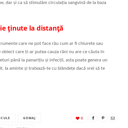
ne, dar și ca să stimulăm circulația sangvină de la baza
e ținute la distanță
strumente care ne pot face rău cum ar fi chiurete sau
e obiect care ți-ar putea cauza răni nu are ce căuta în
eturi până la panarițiu și infecții, asta poate genera un
. Ia aminte și tratează-te cu blândețe dacă vrei să te
ICULE
GOMAJ
0