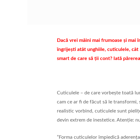
Dacă vrei mâini mai frumoase și mai îngr
îngrijești atât unghiile, cuticulele, cât
smart de care să ții cont? Iată părere
Cuticulele – de care vorbește toată lu
cam ce ar fi de făcut să le transformi, 
realistic vorbind, cuticulele sunt piel
devin extrem de inestetice. Atenție: 
”Forma cuticulelor împiedică aderența 