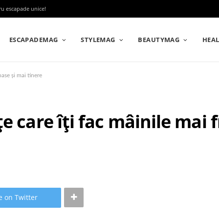
tru escapade unice!
ESCAPADEMAG
STYLEMAG
BEAUTYMAG
HEA
ase și mai tinere
e care îți fac mâinile mai
e on Twitter