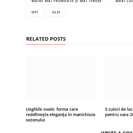
MÂINI MAI FRUMOASE ȘI MAI TINERE
MARI LU
OPI
ULEI
RELATED POSTS
Unghiile ovale: forma care
5 culori de la
redefinește eleganța în manichiura
pentru vara 2
sezonului