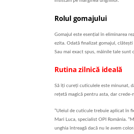
insistăm pe marginea unghiilor.
Rolul gomajului
Gomajul este esențial în eliminarea re
ezita. Odată finalizat gomajul, clăteșt
Sau mai exact spus, mâinile tale sunt c
Rutina zilnic
ă ideală
Să îți cureți cuticulele este minunat, da
rețetă magică pentru asta, dar crede-n
”Uleiul de cuticule trebuie aplicat în
Mari Luca, specialist OPI România. ”
unghia întreagă dacă nu le avem color