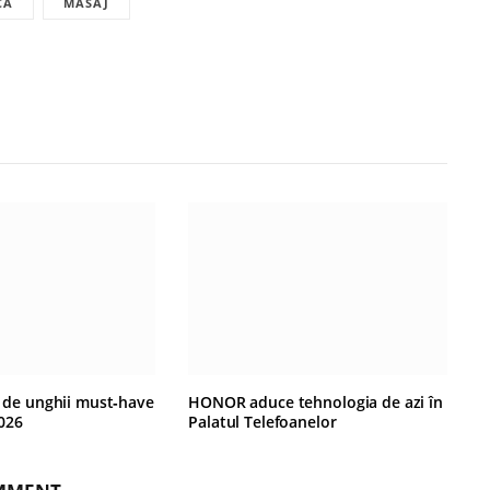
CA
MASAJ
c de unghii must‑have
HONOR aduce tehnologia de azi în
026
Palatul Telefoanelor