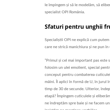
le împingem și să le modelăm, să elib
specialist OPI România.
Sfaturi pentru unghii 
Specialiștii OPI ne explică cum putem s
care ne strică manichiura și ne pun î
”Primul și cel mai important pas este să
folosim un ulei emolient, special pentr
conceput pentru combaterea cuticulelo
mâini. Îl aplici în formă de U, în jurul î
timp de 30 de secunde. Ulterior, înde
etapă? Împingem cuticulele și eliber
ne îndreptăm spre baie și ne facem un