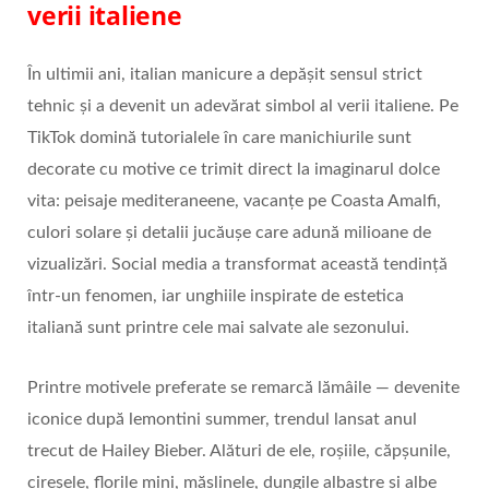
verii italiene
În ultimii ani, italian manicure a depășit sensul strict
tehnic și a devenit un adevărat simbol al verii italiene. Pe
TikTok domină tutorialele în care manichiurile sunt
decorate cu motive ce trimit direct la imaginarul dolce
vita: peisaje mediteraneene, vacanțe pe Coasta Amalfi,
culori solare și detalii jucăușe care adună milioane de
vizualizări. Social media a transformat această tendință
într-un fenomen, iar unghiile inspirate de estetica
italiană sunt printre cele mai salvate ale sezonului.
Printre motivele preferate se remarcă lămâile — devenite
iconice după lemontini summer, trendul lansat anul
trecut de Hailey Bieber. Alături de ele, roșiile, căpșunile,
cireșele, florile mini, măslinele, dungile albastre și albe