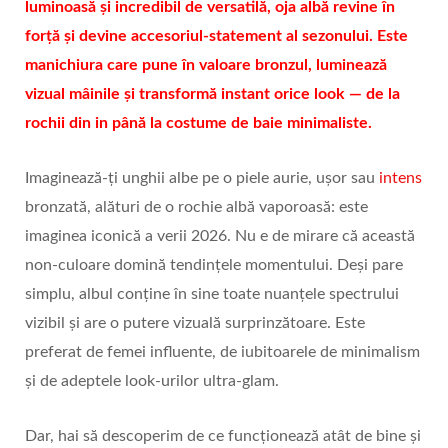
luminoasă și incredibil de versatilă, oja albă revine în
forță și devine accesoriul‑statement al sezonului. Este
manichiura care pune în valoare bronzul, luminează
vizual mâinile și transformă instant orice look — de la
rochii din in până la costume de baie minimaliste.
Imaginează-ți unghii albe pe o piele aurie, ușor sau
intens
bronzată, alături de o rochie albă vaporoasă: este
imaginea iconică a verii 2026. Nu e de mirare că această
non‑culoare domină tendințele momentului. Deși pare
simplu, albul conține în sine toate nuanțele spectrului
vizibil și are o putere vizuală surprinzătoare. Este
preferat de femei influente, de iubitoarele de minimalism
și de adeptele look‑urilor ultra‑glam.
Dar, hai să descoperim de ce funcționează atât de bine și