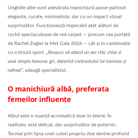
Unghiile albe sunt adevărata manichiură passe‑partout:
elegante, curate, minimaliste, dar cu un impact vizual
surprinzător. Funcționează impecabil atât alături de
rochii spectaculoase de red carpet — precum cea purtată
de Rachel Zegler la Met Gala 2026 — cât și în combinație
cu o ținută sport. „
Reu
ș
esc s
ă
aduc
ă
un aer chic chiar și
unui simplu hanorac gri, datorit
ă
contrastului lor luminos
ș
i
rafinat
”, adaugă specialistul.
O manichiură albă, preferata
femeilor influente
Albul este o nuanță acromatică doar în teorie. În
realitate, este delicat, dar surprinzător de puternic.
Tocmai prin lipsa unei culori propriu‑zise devine profund