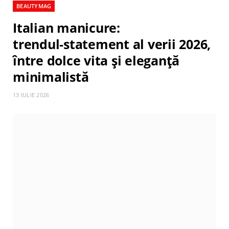
BEAUTYMAG
Italian manicure:
trendul‑statement al verii 2026,
între dolce vita și eleganță
minimalistă
13 IULIE 2026