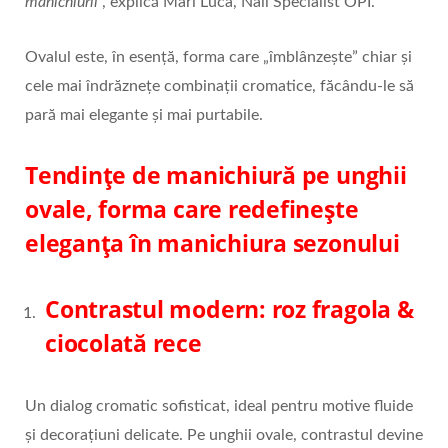
manichiurii
”, explică Mari Luca, Nail Specialist OPI.
Ovalul este, în esență, forma care „îmblânzește” chiar și
cele mai îndrăznețe combinații cromatice, făcându-le să
pară mai elegante și mai purtabile.
Tendințe de manichiură pe unghii
ovale, forma care redefinește
eleganța în manichiura sezonului
Contrastul modern: roz fragola &
ciocolată rece
Un dialog cromatic sofisticat, ideal pentru motive fluide
și decorațiuni delicate. Pe unghii ovale, contrastul devine