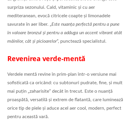
surpriza sezonului. Cald, vitaminic și cu aer
mediteranean, evocă citricele coapte și limonadele
savurate în aer liber. „
Este nuanța perfectă pentru a pune
în valoare bronzul și pentru a adăuga un accent vibrant atât
mâinilor, cât și picioarelor
”, punctează specialistul.
Revenirea verde
‑
ment
ă
Verdele mentă revine în prim‑plan într-o versiune mai
sofisticată ca oricând: cu subtonuri pudrate, fine, și mult
mai puțin „zaharisite” decât în trecut. Este o nuanță
proaspătă, versatilă și extrem de flatantă, care luminează
orice tip de piele și aduce acel aer cool, modern, perfect
pentru această vară.