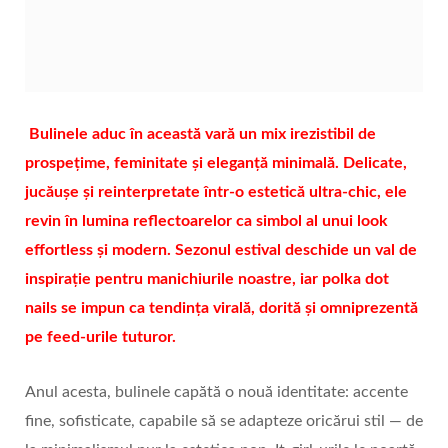
Bulinele aduc în această vară un mix irezistibil de
prospețime, feminitate și eleganță minimală. Delicate,
jucăușe și reinterpretate într‑o estetică ultra‑chic, ele
revin în lumina reflectoarelor ca simbol al unui look
effortless și modern. Sezonul estival deschide un val de
inspirație pentru manichiurile noastre, iar polka dot
nails se impun ca tendința virală, dorită și omniprezentă
pe feed‑urile tuturor.
Anul acesta, bulinele capătă o nouă identitate: accente
fine, sofisticate, capabile să se adapteze oricărui stil — de