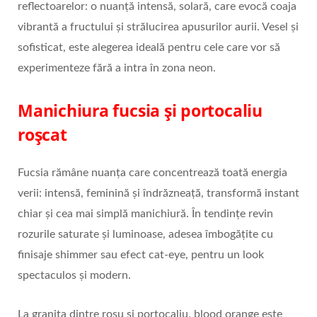
reflectoarelor: o nuanță intensă, solară, care evocă coaja
vibrantă a fructului și strălucirea apusurilor aurii. Vesel și
sofisticat, este alegerea ideală pentru cele care vor să
experimenteze fără a intra în zona neon.
Manichiura fucsia și portocaliu
roșcat
Fucsia rămâne nuanța care concentrează toată energia
verii: intensă, feminină și îndrăzneață, transformă instant
chiar și cea mai simplă manichiură. În tendințe revin
rozurile saturate și luminoase, adesea îmbogățite cu
finisaje shimmer sau efect cat‑eye, pentru un look
spectaculos și modern.
La granița dintre roșu și portocaliu, blood orange este