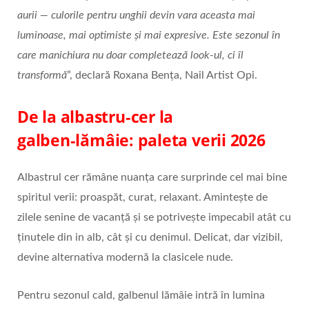
aurii — culorile pentru unghii devin vara aceasta mai
luminoase, mai optimiste și mai expresive. Este sezonul în
care manichiura nu doar completează look-ul, ci îl
transformă
”, declară Roxana Bența, Nail Artist Opi.
De la albastru
‑
cer la
galben
‑
l
ă
m
â
ie: paleta verii 2026
Albastrul cer rămâne nuanța care surprinde cel mai bine
spiritul verii: proaspăt, curat, relaxant. Amintește de
zilele senine de vacanță și se potrivește impecabil atât cu
ținutele din in alb, cât și cu denimul. Delicat, dar vizibil,
devine alternativa modernă la clasicele nude.
Pentru sezonul cald, galbenul lămâie intră în lumina