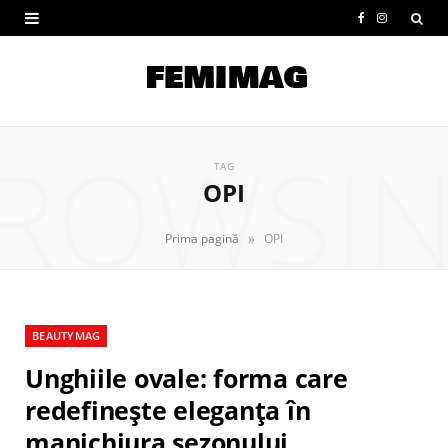
F
I
a
n
c
s
e
t
ROWSI
b
a
TAG
OPI
o
g
o
r
»
Prima pagină
OPI
k
a
m
BEAUTYMAG
Unghiile ovale: forma care
redefinește eleganța în
manichiura sezonului