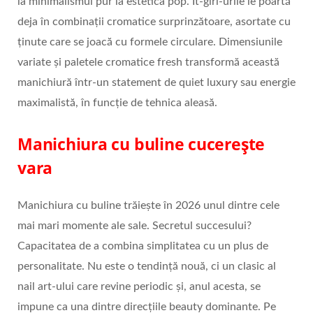
la minimalismul pur la estetica pop. It‑girl‑urile le poartă
deja în combinații cromatice surprinzătoare, asortate cu
ținute care se joacă cu formele circulare. Dimensiunile
variate și paletele cromatice fresh transformă această
manichiură într‑un statement de quiet luxury sau energie
maximalistă, în funcție de tehnica aleasă.
Manichiura cu buline cucerește
vara
Manichiura cu buline trăiește în 2026 unul dintre cele
mai mari momente ale sale. Secretul succesului?
Capacitatea de a combina simplitatea cu un plus de
personalitate. Nu este o tendință nouă, ci un clasic al
nail art‑ului care revine periodic și, anul acesta, se
impune ca una dintre direcțiile beauty dominante. Pe