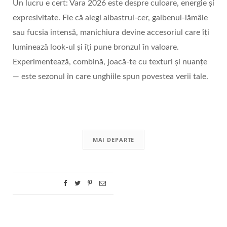
Un lucru e cert: Vara 2026 este despre culoare, energie și
expresivitate. Fie că alegi albastrul‑cer, galbenul‑lămâie
sau fucsia intensă, manichiura devine accesoriul care îți
luminează look-ul și îți pune bronzul în valoare.
Experimentează, combină, joacă-te cu texturi și nuanțe
— este sezonul în care unghiile spun povestea verii tale.
MAI DEPARTE