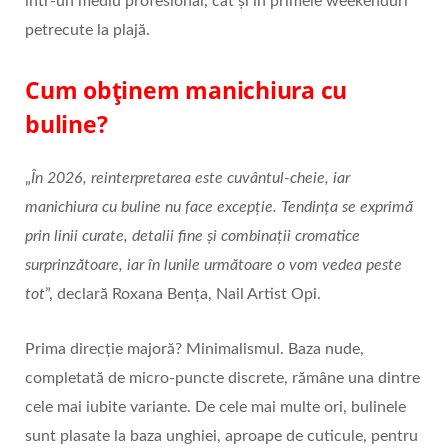
într‑un mediu profesional, cât și în primele weekenduri
petrecute la plajă.
Cum obținem manichiura cu
buline?
„
În 2026, reinterpretarea este cuvântul
‑
cheie, iar
manichiura cu buline nu face excep
ț
ie. Tendin
ț
a se exprim
ă
prin linii curate, detalii fine
ș
i combina
ț
ii cromatice
surprinz
ă
toare, iar
î
n lunile urm
ă
toare o vom vedea peste
tot
”, declară Roxana Bența, Nail Artist Opi.
Prima direcție majoră? Minimalismul. Baza nude,
completată de micro‑puncte discrete, rămâne una dintre
cele mai iubite variante. De cele mai multe ori, bulinele
sunt plasate la baza unghiei, aproape de cuticule, pentru