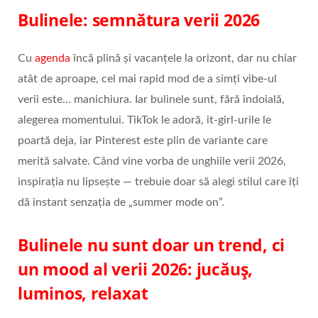
Bulinele: semnătura verii 2026
Cu
agenda
încă plină și vacanțele la orizont, dar nu chiar
atât de aproape, cel mai rapid mod de a simți vibe‑ul
verii este… manichiura. Iar bulinele sunt, fără îndoială,
alegerea momentului. TikTok le adoră, it‑girl‑urile le
poartă deja, iar Pinterest este plin de variante care
merită salvate. Când vine vorba de unghiile verii 2026,
inspirația nu lipsește — trebuie doar să alegi stilul care îți
dă instant senzația de „summer mode on”.
Bulinele nu sunt doar un trend, ci
un mood al verii 2026: jucăuș,
luminos, relaxat