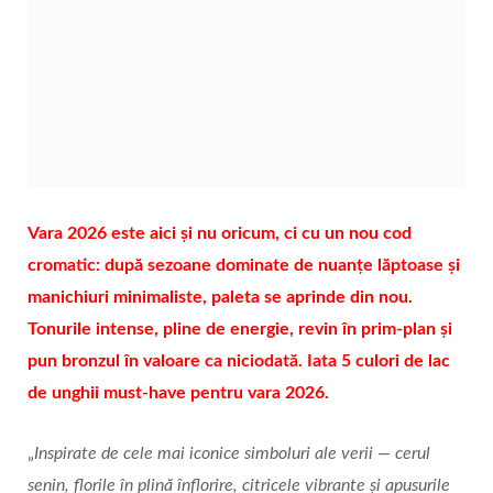
Vara 2026 este aici și nu oricum, ci cu un nou cod
cromatic: după sezoane dominate de nuanțe lăptoase și
manichiuri minimaliste, paleta se aprinde din nou.
Tonurile intense, pline de energie, revin în prim‑plan și
pun bronzul în valoare ca niciodată. Iata 5 culori de lac
de unghii must‑have pentru vara 2026.
„
Inspirate de cele mai iconice simboluri ale verii — cerul
senin, florile în plină înflorire, citricele vibrante și apusurile