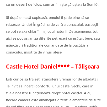
cu un
desert delicios
, cum ar fi niște găluşte a’la Somlói.
Și după o masă copioasă, omului îi șade bine să se
relaxeze. Unde? În grădina de vară a conacului, oaspeții
se pot relaxa chiar în mijlocul naturii. De asemenea, tot
aici se pot organiza diferite petreceri cu grătar, bere, sau
mâncăruri tradiționale comandate de la bucătăria
conacului, însoțite de vinuri alese.
Castle Hotel Daniel**** – Tălișoara
Ești curios să trăiești atmosfera vremurilor de altădată?
Te invit să încerci confortul unui castel vechi, care în
zilele noastre funcționează drept hotel castfel. Aici,
fiecare cameră este amanejată diferit, elementele de sute