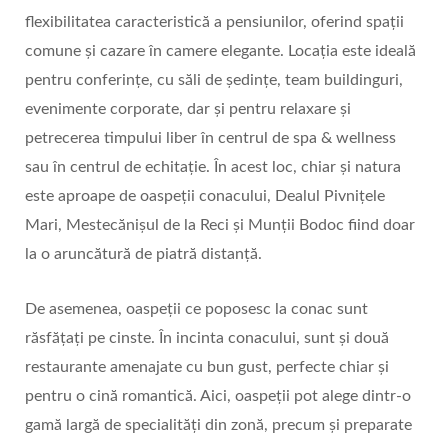
flexibilitatea caracteristică a pensiunilor, oferind spații
comune și cazare în camere elegante. Locația este ideală
pentru conferințe, cu săli de ședințe, team buildinguri,
evenimente corporate, dar și pentru relaxare și
petrecerea timpului liber în centrul de spa & wellness
sau în centrul de echitație. În acest loc, chiar și natura
este aproape de oaspeții conacului, Dealul Pivnițele
Mari, Mestecănișul de la Reci și Munții Bodoc fiind doar
la o aruncătură de piatră distanță.
De asemenea, oaspeții ce poposesc la conac sunt
răsfățați pe cinste. În incinta conacului, sunt și două
restaurante amenajate cu bun gust, perfecte chiar și
pentru o cină romantică. Aici, oaspeții pot alege dintr-o
gamă largă de specialităţi din zonă, precum şi preparate