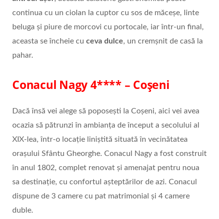
continua cu un ciolan la cuptor cu sos de măceșe, linte
beluga și piure de morcovi cu portocale, iar într-un final,
aceasta se încheie cu
ceva dulce
, un cremșnit de casă la
pahar.
Conacul Nagy 4
**** – Coșeni
Dacă însă vei alege să poposești la Coșeni, aici vei avea
ocazia să pătrunzi în ambianța de început a secolului al
XIX-lea, într-o locație liniștită situată în vecinătatea
orașului Sfântu Gheorghe. Conacul Nagy a fost construit
în anul 1802, complet renovat și amenajat pentru noua
sa destinație, cu confortul așteptărilor de azi. Conacul
dispune de 3 camere cu pat matrimonial și 4 camere
duble.