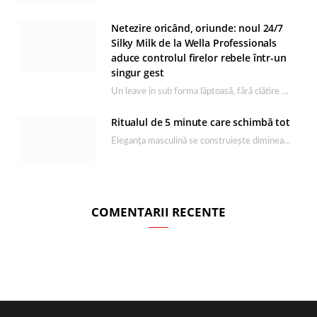
Netezire oricând, oriunde: noul 24/7
Silky Milk de la Wella Professionals
aduce controlul firelor rebele într-un
singur gest
Un leave in sub forma lăptoasă, fără clătire care completează rutina Ultimate Smooth și transformă…
Ritualul de 5 minute care schimbă tot
Eleganța masculină se construiește dimineața, în câteva minute și cu produsele potrivite. O rutină de…
COMENTARII RECENTE