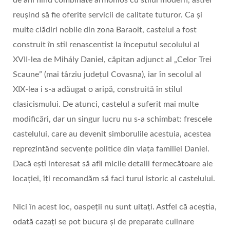
de ani fiind combinate armonios cu stilul modern, astfel
reușind să fie oferite servicii de calitate tuturor. Ca și
multe clădiri nobile din zona Baraolt, castelul a fost
construit în stil renascentist la începutul secolului al
XVII-lea de Mihály Daniel, căpitan adjunct al „Celor Trei
Scaune” (mai târziu județul Covasna), iar în secolul al
XIX-lea i s-a adăugat o aripă, construită în stilul
clasicismului. De atunci, castelul a suferit mai multe
modificări, dar un singur lucru nu s-a schimbat: frescele
castelului, care au devenit simborulile acestuia, acestea
reprezintând secvențe politice din viața familiei Daniel.
Dacă ești interesat să afli micile detalii fermecătoare ale
locației, îți recomandăm să faci turul istoric al castelului.
Nici în acest loc, oaspeții nu sunt uitați. Astfel că aceștia,
odată cazați se pot bucura și de preparate culinare