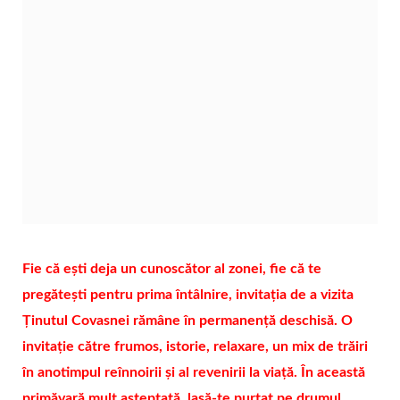
Fie că ești deja un cunoscător al zonei, fie că te
pregătești pentru prima întâlnire, invitația de a vizita
Ținutul Covasnei rămâne în permanență deschisă. O
invitație către frumos, istorie, relaxare, un mix de trăiri
în anotimpul reînnoirii și al revenirii la viață. În această
primăvară mult așteptată, lasă-te purtat pe drumul