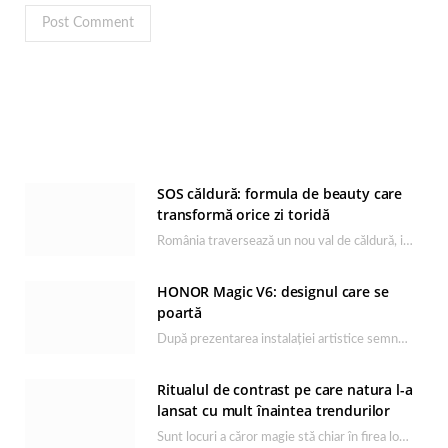
SOS căldură: formula de beauty care
transformă orice zi toridă
România traversează un nou val de căldură, iar rutina de îngrijire capătă un rol esențial…
HONOR Magic V6: designul care se
poartă
După prezentarea instalației artistice semnată de Catrinel Săbăciag în cadrul evenimentului de lansare HONOR Magic…
Ritualul de contrast pe care natura l-a
lansat cu mult înaintea trendurilor
Sunt locuri a căror magie stă chiar în firea lor naturală, iar Lacul Ursu din…