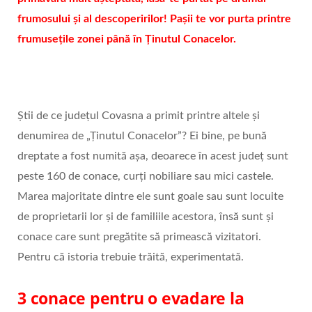
frumosului și al descoperirilor! Pașii te vor purta printre
frumusețile zonei până în Ținutul Conacelor.
Știi de ce județul Covasna a primit printre altele și
denumirea de „Ținutul Conacelor”? Ei bine, pe bună
dreptate a fost numită așa, deoarece în acest județ sunt
peste 160 de conace, curți nobiliare sau mici castele.
Marea majoritate dintre ele sunt goale sau sunt locuite
de proprietarii lor și de familiile acestora, însă sunt și
conace care sunt pregătite să primească vizitatori.
Pentru că istoria trebuie trăită, experimentată.
3 conace pentru o evadare la