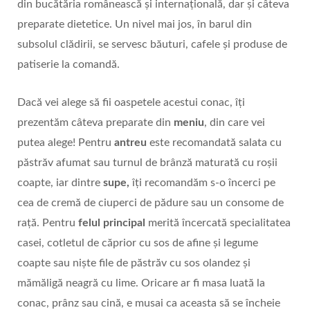
din bucătăria românească şi internaţională, dar și câteva
preparate dietetice. Un nivel mai jos, în barul din
subsolul clădirii, se servesc băuturi, cafele și produse de
patiserie la comandă.
Dacă vei alege să fii oaspetele acestui conac, îți
prezentăm câteva preparate din
meniu
, din care vei
putea alege! Pentru
antreu
este recomandată salata cu
păstrăv afumat sau turnul de brânză maturată cu roșii
coapte, iar dintre
supe,
îți recomandăm s-o încerci pe
cea de cremă de ciuperci de pădure sau un consome de
rață. Pentru
felul principal
merită încercată specialitatea
casei, cotletul de căprior cu sos de afine și legume
coapte sau niște file de păstrăv cu sos olandez și
mămăligă neagră cu lime. Oricare ar fi masa luată la
conac, prânz sau cină, e musai ca aceasta să se încheie