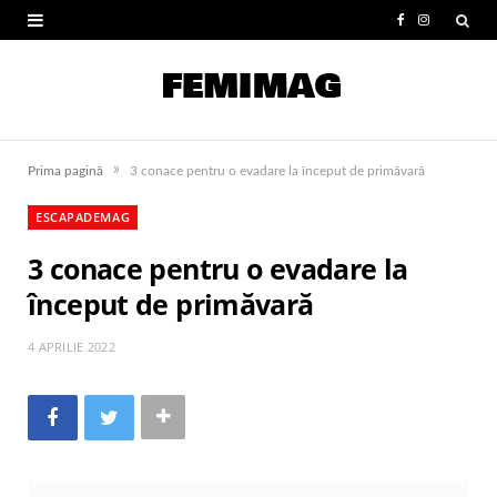
F
I
a
n
c
s
e
t
»
Prima pagină
3 conace pentru o evadare la început de primăvară
b
a
ESCAPADEMAG
o
g
3 conace pentru o evadare la
o
r
început de primăvară
k
a
m
4 APRILIE 2022