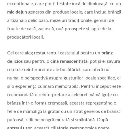
excepționale, care pot fi testate încă de dimineață, cu un
mic dejun
generos din produse locale, care includ brânză
artizanală delicioasă, mezeluri tradiționale, gemuri de
fructe de casă, zacuscă, ouă proaspete și lapte de la
producători locali.
Cei care aleg restaurantul castelului pentru un
prânz
delicios
sau pentru o
cină renascentistă
, pot și ei savura
rețetele reinterpretate ale bucătăriei, care oferă nu
numai o perspectivă asupra gusturilor locale specifice, ci
și o experiență culinară memorabilă. Pentru început este
recomandată o reinterpretare a celebrei mămăliguţe cu
brânză într-o formă cremoasă, aceasta reprezentând o
felie de mămăligă la grătar cu un strat generos de brânză
pufoasă, ridiche neagră murată și smântână. După
antreul ușor
, această călătorie gastronomică poate