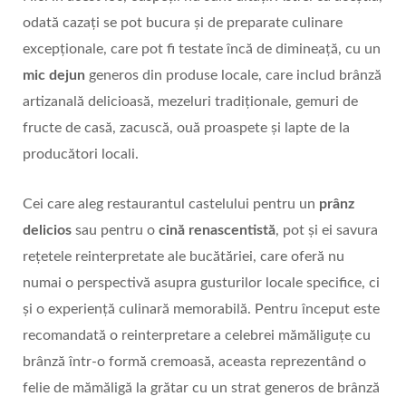
odată cazați se pot bucura și de preparate culinare
excepționale, care pot fi testate încă de dimineață, cu un
mic dejun
generos din produse locale, care includ brânză
artizanală delicioasă, mezeluri tradiționale, gemuri de
fructe de casă, zacuscă, ouă proaspete și lapte de la
producători locali.
Cei care aleg restaurantul castelului pentru un
prânz
delicios
sau pentru o
cină renascentistă
, pot și ei savura
rețetele reinterpretate ale bucătăriei, care oferă nu
numai o perspectivă asupra gusturilor locale specifice, ci
și o experiență culinară memorabilă. Pentru început este
recomandată o reinterpretare a celebrei mămăliguţe cu
brânză într-o formă cremoasă, aceasta reprezentând o
felie de mămăligă la grătar cu un strat generos de brânză