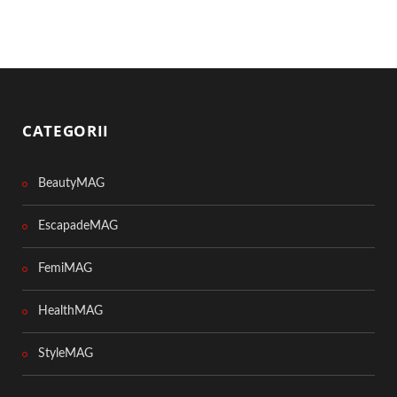
CATEGORII
BeautyMAG
EscapadeMAG
FemiMAG
HealthMAG
StyleMAG