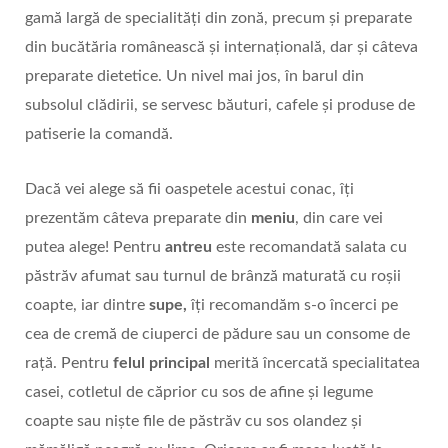
gamă largă de specialităţi din zonă, precum şi preparate
din bucătăria românească şi internaţională, dar și câteva
preparate dietetice. Un nivel mai jos, în barul din
subsolul clădirii, se servesc băuturi, cafele și produse de
patiserie la comandă.
Dacă vei alege să fii oaspetele acestui conac, îți
prezentăm câteva preparate din
meniu
, din care vei
putea alege! Pentru
antreu
este recomandată salata cu
păstrăv afumat sau turnul de brânză maturată cu roșii
coapte, iar dintre
supe,
îți recomandăm s-o încerci pe
cea de cremă de ciuperci de pădure sau un consome de
rață. Pentru
felul principal
merită încercată specialitatea
casei, cotletul de căprior cu sos de afine și legume
coapte sau niște file de păstrăv cu sos olandez și