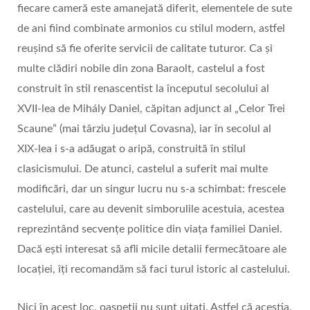
fiecare cameră este amanejată diferit, elementele de sute
de ani fiind combinate armonios cu stilul modern, astfel
reușind să fie oferite servicii de calitate tuturor. Ca și
multe clădiri nobile din zona Baraolt, castelul a fost
construit în stil renascentist la începutul secolului al
XVII-lea de Mihály Daniel, căpitan adjunct al „Celor Trei
Scaune” (mai târziu județul Covasna), iar în secolul al
XIX-lea i s-a adăugat o aripă, construită în stilul
clasicismului. De atunci, castelul a suferit mai multe
modificări, dar un singur lucru nu s-a schimbat: frescele
castelului, care au devenit simborulile acestuia, acestea
reprezintând secvențe politice din viața familiei Daniel.
Dacă ești interesat să afli micile detalii fermecătoare ale
locației, îți recomandăm să faci turul istoric al castelului.
Nici în acest loc, oaspeții nu sunt uitați. Astfel că aceștia,