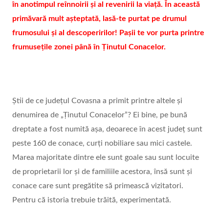
în anotimpul reînnoirii și al revenirii la viață. În această
primăvară mult așteptată, lasă-te purtat pe drumul
frumosului și al descoperirilor! Pașii te vor purta printre
frumusețile zonei până în Ținutul Conacelor.
Știi de ce județul Covasna a primit printre altele și
denumirea de „Ținutul Conacelor”? Ei bine, pe bună
dreptate a fost numită așa, deoarece în acest județ sunt
peste 160 de conace, curți nobiliare sau mici castele.
Marea majoritate dintre ele sunt goale sau sunt locuite
de proprietarii lor și de familiile acestora, însă sunt și
conace care sunt pregătite să primească vizitatori.
Pentru că istoria trebuie trăită, experimentată.