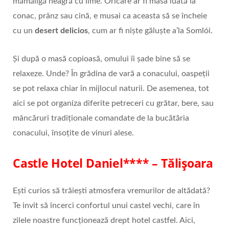
mămăligă neagră cu lime. Oricare ar fi masa luată la
conac, prânz sau cină, e musai ca aceasta să se încheie
cu un
desert delicios
, cum ar fi niște găluşte a’la Somlói.
Și după o masă copioasă, omului îi șade bine să se
relaxeze. Unde? În grădina de vară a conacului, oaspeții
se pot relaxa chiar în mijlocul naturii. De asemenea, tot
aici se pot organiza diferite petreceri cu grătar, bere, sau
mâncăruri tradiționale comandate de la bucătăria
conacului, însoțite de vinuri alese.
Castle Hotel Daniel**** – Tălișoara
Ești curios să trăiești atmosfera vremurilor de altădată?
Te invit să încerci confortul unui castel vechi, care în
zilele noastre funcționează drept hotel castfel. Aici,