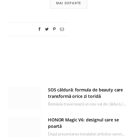
MAI DEPARTE
SOS căldură: formula de beauty care
transformă orice zi toridă
România traversează un nou val de căldură, iar rutina de îngrijire capătă un rol esențial…
HONOR Magic V6: designul care se
poartă
După prezentarea instalației artistice semnată de Catrinel Săbăciag în cadrul evenimentului de lansare HONOR Magic…