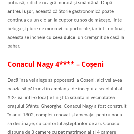
pufoasă, ridiche neagră murată și smântână. După
antreul ușor
, această călătorie gastronomică poate
continua cu un ciolan la cuptor cu sos de măceșe, linte
beluga și piure de morcovi cu portocale, iar într-un final,
aceasta se încheie cu
ceva dulce
, un cremșnit de casă la
pahar.
Conacul Nagy 4
**** – Coșeni
Dacă însă vei alege să poposești la Coșeni, aici vei avea
ocazia să pătrunzi în ambianța de început a secolului al
XIX-lea, într-o locație liniștită situată în vecinătatea
orașului Sfântu Gheorghe. Conacul Nagy a fost construit
în anul 1802, complet renovat și amenajat pentru noua
sa destinație, cu confortul așteptărilor de azi. Conacul
dispune de 3 camere cu pat matrimonial și 4 camere