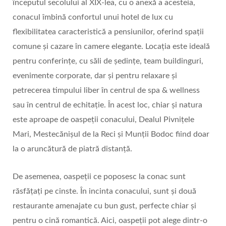
începutul secolului al XIX-lea, cu o anexă a acesteia,
conacul îmbină confortul unui hotel de lux cu
flexibilitatea caracteristică a pensiunilor, oferind spații
comune și cazare în camere elegante. Locația este ideală
pentru conferințe, cu săli de ședințe, team buildinguri,
evenimente corporate, dar și pentru relaxare și
petrecerea timpului liber în centrul de spa & wellness
sau în centrul de echitație. În acest loc, chiar și natura
este aproape de oaspeții conacului, Dealul Pivnițele
Mari, Mestecănișul de la Reci și Munții Bodoc fiind doar
la o aruncătură de piatră distanță.
De asemenea, oaspeții ce poposesc la conac sunt
răsfățați pe cinste. În incinta conacului, sunt și două
restaurante amenajate cu bun gust, perfecte chiar și
pentru o cină romantică. Aici, oaspeții pot alege dintr-o