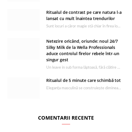
Ritualul de contrast pe care natura l-a
lansat cu mult înaintea trendurilor
Sunt locuri a căror magie stă chiar în firea lor naturală, iar Lacul Ursu din…
Netezire oricând, oriunde: noul 24/7
Silky Milk de la Wella Professionals
aduce controlul firelor rebele într-un
singur gest
Un leave in sub forma lăptoasă, fără clătire care completează rutina Ultimate Smooth și transformă…
Ritualul de 5 minute care schimbă tot
Eleganța masculină se construiește dimineața, în câteva minute și cu produsele potrivite. O rutină de…
COMENTARII RECENTE