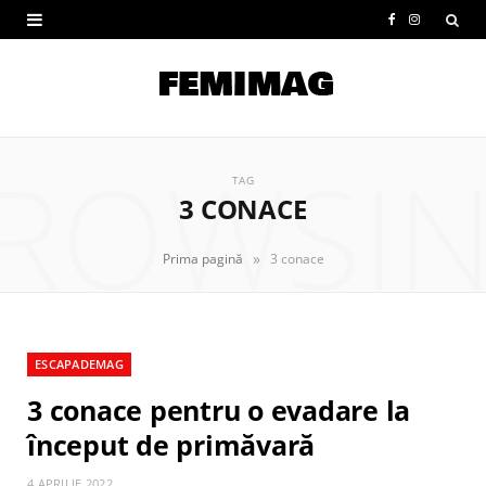
F
I
a
n
c
s
e
t
ROWSI
b
a
TAG
3 CONACE
o
g
o
r
»
Prima pagină
3 conace
k
a
m
ESCAPADEMAG
3 conace pentru o evadare la
început de primăvară
4 APRILIE 2022