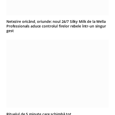
Netezire oricând, oriunde: noul 24/7 Silky Milk de la Wella
Professionals aduce controlul firelor rebele într-un singur
gest
Ritualul de 5 minute care schimbă tot