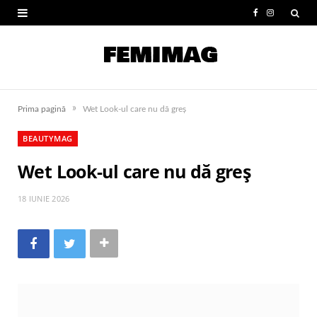
F
I
a
n
c
s
e
t
»
Prima pagină
Wet Look-ul care nu dă greș
b
a
BEAUTYMAG
o
g
Wet Look-ul care nu dă greș
o
r
k
a
18 IUNIE 2026
m