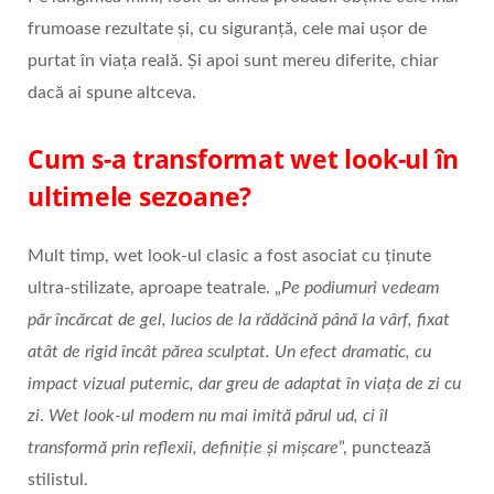
frumoase rezultate și, cu siguranță, cele mai ușor de
purtat în viața reală. Și apoi sunt mereu diferite, chiar
dacă ai spune altceva.
Cum s-a transformat wet look-ul în
ultimele sezoane?
Mult timp, wet look-ul clasic a fost asociat cu ținute
ultra‑stilizate, aproape teatrale. „
Pe podiumuri vedeam
p
ă
r
î
nc
ă
rcat de gel, lucios de la r
ă
d
ă
cin
ă
p
â
n
ă
la v
â
rf, fixat
at
â
t de rigid
î
nc
â
t p
ă
rea sculptat. Un efect dramatic, cu
impact vizual puternic, dar greu de adaptat
î
n via
ț
a de zi cu
zi
.
Wet look-ul modern nu mai imită părul ud, ci îl
transformă prin reflexii, definiție și mișcare
”, punctează
stilistul.