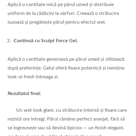
Aplică o cantitate mică pe părul umed și distribuie
uniform de la rădăcini la vârfuri. Creează o strălucire
luxoasă și pregătește părul pentru efectul wet.
Continuă cu Sculpt Force Gel.
Aplică o cantitate generoasă pe părul umed și stilizează
după preferințe. Gelul oferă fixare puternică și menține
look-ul fresh întreaga zi.
Rezultatul final:
Un wet look glam, cu strălucire intensă și fixare care
rezistă ore întregi. Părul rămâne perfect aranjat, fără să
se îngreuneze sau să devină lipicios — un finish elegant,