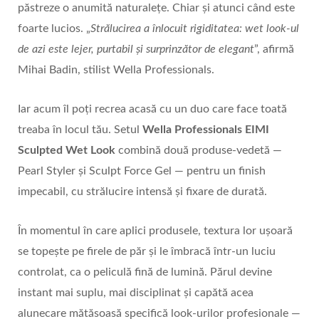
păstreze o anumită naturalețe. Chiar și atunci când este
foarte lucios. „
Strălucirea a înlocuit rigiditatea: wet look-ul
de azi este lejer, purtabil și surprinzător de elegant
”, afirmă
Mihai Badin, stilist Wella Professionals.
Iar acum îl poți recrea acasă cu un duo care face toată
treaba în locul tău. Setul
Wella Professionals EIMI
Sculpted Wet Look
combină două produse‑vedetă —
Pearl Styler și Sculpt Force Gel — pentru un finish
impecabil, cu strălucire intensă și fixare de durată.
În momentul în care aplici produsele, textura lor ușoară
se topește pe firele de păr și le îmbracă într-un luciu
controlat, ca o peliculă fină de lumină. Părul devine
instant mai suplu, mai disciplinat și capătă acea
alunecare mătăsoasă specifică look-urilor profesionale —