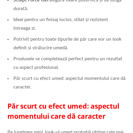
Sculpt Force Gel
asigură fixare puternică și de lungă
durată.
Ideal pentru un finisaj lucios, stilat și rezistent
întreaga zi.
Potrivit pentru toate tipurile de păr care vor un look
definit și strălucire umedă.
Produsele se completează perfect pentru un rezultat
cu aspect profesional.
Păr scurt cu efect umed: aspectul momentului care dă
caracter.
Păr scurt cu efect umed: aspectul
momentului care dă caracter
Pe lungimea mini, look-ul umed probabil obține cele mai