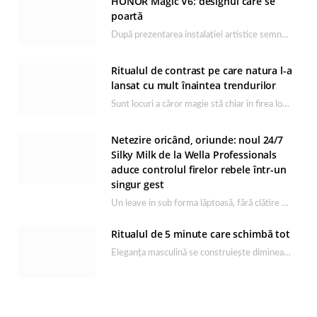
HONOR Magic V6: designul care se
poartă
După prezentarea instalației artistice semnată de Catrinel Săbăciag în cadrul evenimentului de lansare HONOR Magic…
Ritualul de contrast pe care natura l-a
lansat cu mult înaintea trendurilor
Sunt locuri a căror magie stă chiar în firea lor naturală, iar Lacul Ursu din…
Netezire oricând, oriunde: noul 24/7
Silky Milk de la Wella Professionals
aduce controlul firelor rebele într-un
singur gest
Un leave in sub forma lăptoasă, fără clătire care completează rutina Ultimate Smooth și transformă…
Ritualul de 5 minute care schimbă tot
Eleganța masculină se construiește dimineața, în câteva minute și cu produsele potrivite. O rutină de…