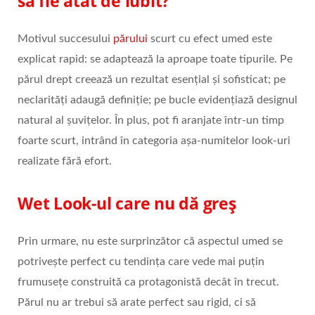
să fie atât de iubit?
Motivul succesului
părului
scurt cu efect umed este
explicat rapid: se adaptează la aproape toate tipurile. Pe
părul drept creează un rezultat esențial și sofisticat; pe
neclarități adaugă definiție; pe bucle evidențiază designul
natural al șuvițelor. În plus, pot fi aranjate într-un timp
foarte scurt, intrând în categoria așa-numitelor look-uri
realizate fără efort.
Wet Look-ul care nu dă greș
Prin urmare, nu este surprinzător că aspectul umed se
potrivește perfect cu tendința care vede mai puțin
frumusețe construită ca protagonistă decât în trecut.
Părul nu ar trebui să arate perfect sau rigid, ci să