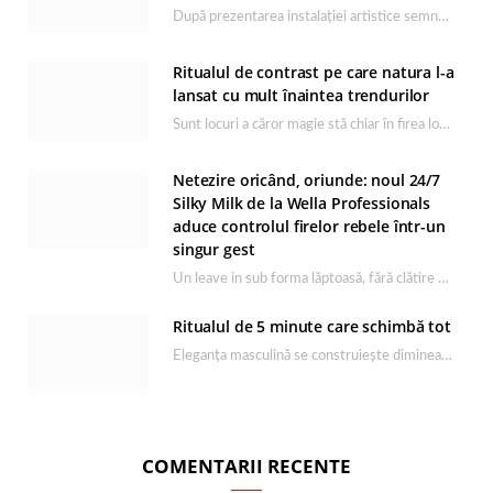
După prezentarea instalației artistice semnată de Catrinel Săbăciag în cadrul evenimentului de lansare HONOR Magic…
Ritualul de contrast pe care natura l-a
lansat cu mult înaintea trendurilor
Sunt locuri a căror magie stă chiar în firea lor naturală, iar Lacul Ursu din…
Netezire oricând, oriunde: noul 24/7
Silky Milk de la Wella Professionals
aduce controlul firelor rebele într-un
singur gest
Un leave in sub forma lăptoasă, fără clătire care completează rutina Ultimate Smooth și transformă…
Ritualul de 5 minute care schimbă tot
Eleganța masculină se construiește dimineața, în câteva minute și cu produsele potrivite. O rutină de…
COMENTARII RECENTE