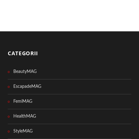
CATEGORII
BeautyMAG
EscapadeMAG
FemiMAG
HealthMAG
StyleMAG