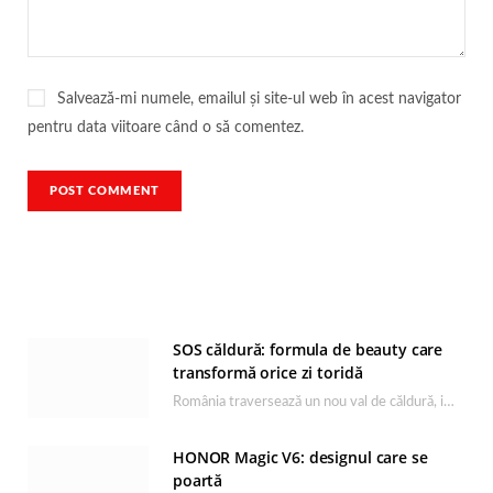
Salvează-mi numele, emailul și site-ul web în acest navigator
pentru data viitoare când o să comentez.
SOS căldură: formula de beauty care
transformă orice zi toridă
România traversează un nou val de căldură, iar rutina de îngrijire capătă un rol esențial…
HONOR Magic V6: designul care se
poartă