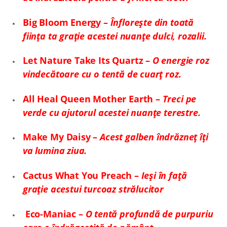
Big Bloom Energy –
Înflorește din toată
ființa ta grație acestei nuanțe dulci, rozalii.
Let Nature Take Its Quartz –
O energie roz
vindecătoare cu o tentă de cuarț roz.
All Heal Queen Mother Earth –
Treci pe
verde cu ajutorul acestei nuanțe terestre.
Make My Daisy –
Acest galben îndrăzneț îți
va lumina ziua.
Cactus What You Preach –
Ieși în față
grație acestui turcoaz strălucitor
Eco-Maniac –
O tentă profundă de purpuriu