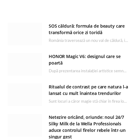
SOS căldură: formula de beauty care
transformă orice zi toridă
România traversează un nou val de căldură, iar rutina de îngrijire capătă un rol esențial…
HONOR Magic V6: designul care se
poartă
După prezentarea instalației artistice semnată de Catrinel Săbăciag în cadrul evenimentului de lansare HONOR Magic…
Ritualul de contrast pe care natura l-a
lansat cu mult înaintea trendurilor
Sunt locuri a căror magie stă chiar în firea lor naturală, iar Lacul Ursu din…
Netezire oricând, oriunde: noul 24/7
Silky Milk de la Wella Professionals
aduce controlul firelor rebele într-un
singur gest