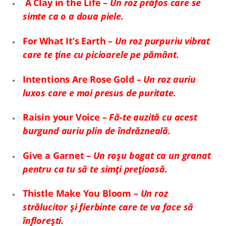
A Clay in the Life –
Un roz prăfos care se
simte ca o a doua piele.
For What It’s Earth –
Un roz purpuriu vibrat
care te ține cu picioarele pe pământ.
Intentions Are Rose Gold –
Un roz auriu
luxos care e mai presus de puritate.
Raisin your Voice –
Fă-te auzită cu acest
burgund auriu plin de îndrăzneală.
Give a Garnet –
Un roșu bogat ca un granat
pentru ca tu să te simți prețioasă.
Thistle Make You Bloom –
Un roz
strălucitor și fierbinte care te va face să
înflorești.