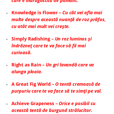
care e îndrăgostită de pământ.
Knowledge is Flower –
Cu cât vei afla mai
multe despre această nuanță de roz prăfos,
cu atât mai mult vei crește.
Simply Radishing –
Un roz luminos și
îndrăzneț care te va face să fii mai
curioasă.
Right as Rain –
Un gri lavandă care va
alunga ploaia.
A Great Fig World –
O tentă cremoasă de
purpuriu care te va face să te simți pe val.
Achieve Grapeness –
Orice e posibil cu
această tentă de burgund strălucitor.