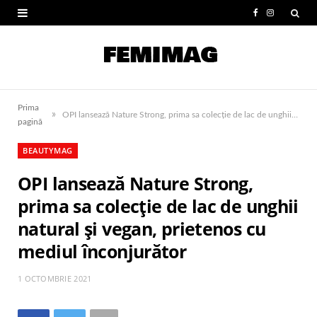
F
I
a
n
c
s
e
t
Prima
»
b
a
OPI lansează Nature Strong, prima sa colecție de lac de unghii natural și vegan, prietenos cu mediul înconjurător
pagină
o
g
BEAUTYMAG
o
r
OPI lansează Nature Strong,
k
a
prima sa colecție de lac de unghii
m
natural și vegan, prietenos cu
mediul înconjurător
1 OCTOMBRIE 2021