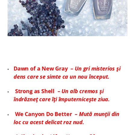
Dawn of a New Gray –
Un gri misterios și
dens care se simte ca un nou început.
Strong as Shell –
Un alb cremos și
îndrăzneț care îți împuternicește ziua.
We Canyon Do Better –
Mută munții din
loc cu acest delicat roz nud.