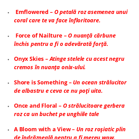
Emflowered –
O petală roz asemenea unui
coral care te va face înfloritoare.
Force of Nailture –
O nuanță cărbune
închis pentru a fi o adevărată forță.
Onyx Skies –
Atinge stelele cu acest negru
cremos în nuanța onix-ului.
Shore is Something –
Un ocean strălucitor
de albastru e ceva ce nu poți uita.
Once and Floral –
O strălucitoare gerbera
roz ca un buchet pe unghiile tale
A Bloom with a View –
Un roz roșiatic plin
de îndrăzneală pentru a fi mereu wow.