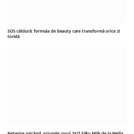
SOS căldură: formula de beauty care transformă orice zi
toridă
Netezire oricând, oriunde: noul 24/7 Silky Milk de la Wella