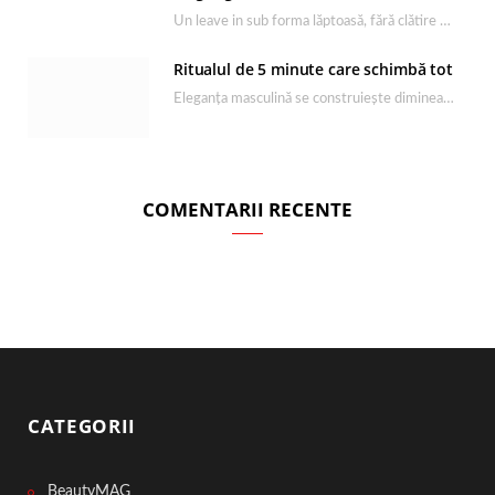
Un leave in sub forma lăptoasă, fără clătire care completează rutina Ultimate Smooth și transformă…
Ritualul de 5 minute care schimbă tot
Eleganța masculină se construiește dimineața, în câteva minute și cu produsele potrivite. O rutină de…
COMENTARII RECENTE
CATEGORII
BeautyMAG