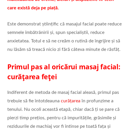
care există deja pe piață.
Este demonstrat științific că masajul facial poate reduce
semnele îmbătrânirii și, spun specialiștii, reduce
anxietatea. Totul e să ne creăm o rutină de îngrijire și să
nu lăsăm să treacă nicio zi fără câteva minute de răsfăț.
Primul pas al oricărui masaj facial:
curățarea feței
Indiferent de metoda de masaj facial aleasă, primul pas
trebuie să fie întotdeauna
curățarea
în profunzime a
tenului. Nu ocoli această etapă, chiar dacă ți se pare că
pierzi timp prețios, pentru că impuritățile, grăsimile și
reziduurile de machiaj vor fi întinse pe toată fața și