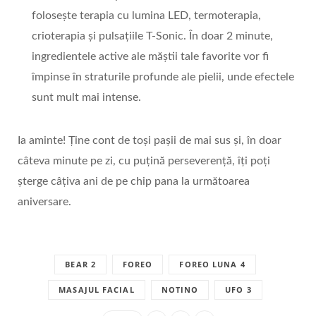
folosește terapia cu lumina LED, termoterapia,
crioterapia și pulsațiile T-Sonic. În doar 2 minute,
ingredientele active ale măștii tale favorite vor fi
împinse în straturile profunde ale pielii, unde efectele
sunt mult mai intense.
Ia aminte! Ține cont de toși pașii de mai sus și, în doar
câteva minute pe zi, cu puțină perseverență, îți poți
șterge câțiva ani de pe chip pana la următoarea
aniversare.
BEAR 2
FOREO
FOREO LUNA 4
MASAJUL FACIAL
NOTINO
UFO 3