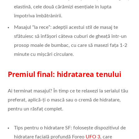
elastină, cele două cărămizi esențiale în lupta
împotriva îmbătrânirii.
Masajul “la rece”: adepții acestui stil de masaj te
sfătuiesc să înfășori câteva cuburi de gheață într-un
prosop moale de bumbac, cu care să masezi fața 1-2
minute cu mișcări circulare.
Premiul final: hidratarea tenului
Ai terminat masajul? În timp ce te relaxezi la serialul tău
preferat, aplică-ți o mască sau o cremă de hidratare,
pentru un răsfaț complet.
Tips pentru o hidratare SF: folosește dispozitivul de
hidratare facială profundă Foreo
UFO 3
, care