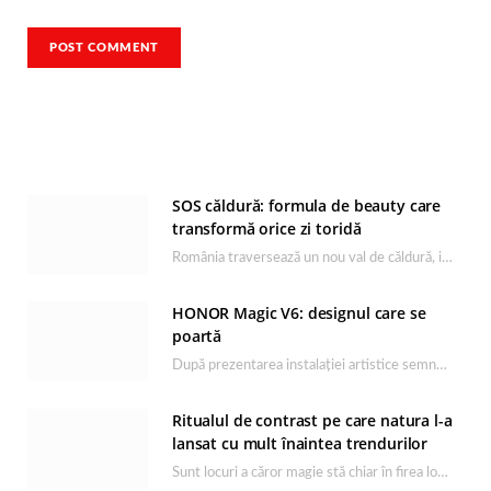
SOS căldură: formula de beauty care
transformă orice zi toridă
România traversează un nou val de căldură, iar rutina de îngrijire capătă un rol esențial…
HONOR Magic V6: designul care se
poartă
După prezentarea instalației artistice semnată de Catrinel Săbăciag în cadrul evenimentului de lansare HONOR Magic…
Ritualul de contrast pe care natura l-a
lansat cu mult înaintea trendurilor
Sunt locuri a căror magie stă chiar în firea lor naturală, iar Lacul Ursu din…