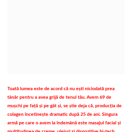
Toată lumea este de acord că nu ești niciodată prea
tânăr pentru a avea grijă de tenul tău. Avem 69 de
mușchi pe față și pe gât și, se știe deja că, producția de
colagen încetinește dramatic după 25 de ani. Singura
armă pe care o avem la îndemână este masajul facial și
multitudinea de creme, uleiuri și dispozitive
hi-tech