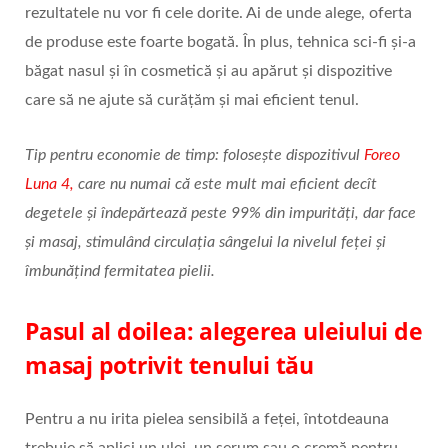
rezultatele nu vor fi cele dorite. Ai de unde alege, oferta
de produse este foarte bogată. În plus, tehnica sci-fi și-a
băgat nasul și în cosmetică și au apărut și dispozitive
care să ne ajute să curățăm și mai eficient tenul.
Tip pentru economie de timp: folosește dispozitivul
Foreo
Luna 4,
care nu numai că este mult mai eficient decît
degetele și îndepărtează peste 99% din impurități, dar face
și masaj, stimulând circulația sângelui la nivelul feței și
îmbunățind fermitatea pielii.
Pasul al doilea: alegerea uleiului de
masaj potrivit tenului tău
Pentru a nu irita pielea sensibilă a feței, întotdeauna
trebuie să aplici un ulei, un serum sau o cremă pentru