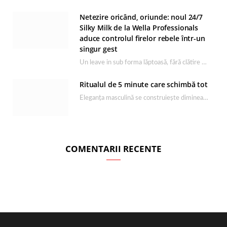
Netezire oricând, oriunde: noul 24/7
Silky Milk de la Wella Professionals
aduce controlul firelor rebele într-un
singur gest
Un leave in sub forma lăptoasă, fără clătire care completează rutina Ultimate Smooth și transformă…
Ritualul de 5 minute care schimbă tot
Eleganța masculină se construiește dimineața, în câteva minute și cu produsele potrivite. O rutină de…
COMENTARII RECENTE