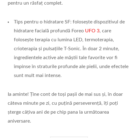
pentru un răsfaț complet.
Tips pentru o hidratare SF: folosește dispozitivul de
hidratare facială profundă Foreo
UFO 3
, care
folosește terapia cu lumina LED, termoterapia,
crioterapia și pulsațiile T-Sonic. În doar 2 minute,
ingredientele active ale măștii tale favorite vor fi
împinse în straturile profunde ale pielii, unde efectele
sunt mult mai intense.
Ia aminte! Ține cont de toși pașii de mai sus și, în doar
câteva minute pe zi, cu puțină perseverență, îți poți
șterge câțiva ani de pe chip pana la următoarea
aniversare.