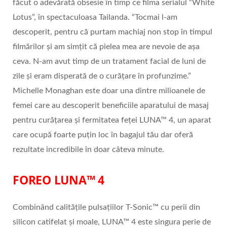
făcut o adevărată obsesie în timp ce filma serialul “White
Lotus”, în spectaculoasa Tailanda. “Tocmai l-am
descoperit, pentru că purtam machiaj non stop în timpul
fiImărilor și am simțit că pielea mea are nevoie de așa
ceva. N-am avut timp de un tratament facial de luni de
zile și eram disperată de o curățare în profunzime.”
Michelle Monaghan este doar una dintre milioanele de
femei care au descoperit beneficiile aparatului de masaj
pentru curățarea și fermitatea feței LUNA™ 4, un aparat
care ocupă foarte puțin loc în bagajul tău dar oferă
rezultate incredibile în doar câteva minute.
FOREO LUNA™ 4
Combinând calitățile pulsațiilor T-Sonic™ cu perii din
silicon catifelat și moale, LUNA™ 4 este singura perie de