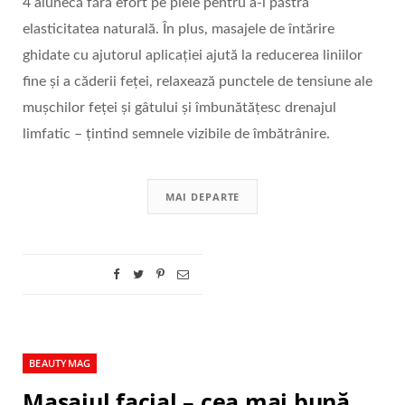
4 alunecă fără efort pe piele pentru a-i păstra
elasticitatea naturală. În plus, masajele de întărire
ghidate cu ajutorul aplicației ajută la reducerea liniilor
fine și a căderii feței, relaxează punctele de tensiune ale
mușchilor feței și gâtului și îmbunătățesc drenajul
limfatic – țintind semnele vizibile de îmbătrânire.
MAI DEPARTE
BEAUTYMAG
Masajul facial – cea mai bună