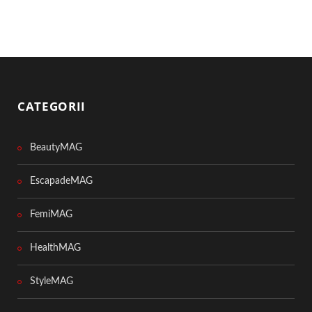
CATEGORII
BeautyMAG
EscapadeMAG
FemiMAG
HealthMAG
StyleMAG