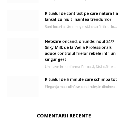
Ritualul de contrast pe care natura l-a
lansat cu mult înaintea trendurilor
Sunt locuri a căror magie stă chiar în firea lor naturală, iar Lacul Ursu din…
Netezire oricând, oriunde: noul 24/7
Silky Milk de la Wella Professionals
aduce controlul firelor rebele într-un
singur gest
Un leave in sub forma lăptoasă, fără clătire care completează rutina Ultimate Smooth și transformă…
Ritualul de 5 minute care schimbă tot
Eleganța masculină se construiește dimineața, în câteva minute și cu produsele potrivite. O rutină de…
COMENTARII RECENTE