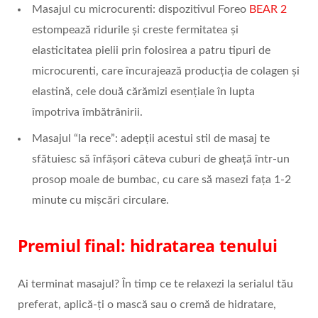
Masajul cu microcurenti: dispozitivul Foreo
BEAR 2
estompează ridurile și creste fermitatea și
elasticitatea pielii prin folosirea a patru tipuri de
microcurenti, care încurajează producția de colagen și
elastină, cele două cărămizi esențiale în lupta
împotriva îmbătrânirii.
Masajul “la rece”: adepții acestui stil de masaj te
sfătuiesc să înfășori câteva cuburi de gheață într-un
prosop moale de bumbac, cu care să masezi fața 1-2
minute cu mișcări circulare.
Premiul final: hidratarea tenului
Ai terminat masajul? În timp ce te relaxezi la serialul tău
preferat, aplică-ți o mască sau o cremă de hidratare,