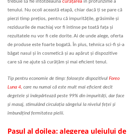
trebuie să fie întotdeauna
curățarea
în profunzime a
tenului. Nu ocoli această etapă, chiar dacă ți se pare că
pierzi timp prețios, pentru că impuritățile, grăsimile și
reziduurile de machiaj vor fi întinse pe toată fața și
rezultatele nu vor fi cele dorite. Ai de unde alege, oferta
de produse este foarte bogată. În plus, tehnica sci-fi și-a
băgat nasul și în cosmetică și au apărut și dispozitive
care să ne ajute să curățăm și mai eficient tenul.
Tip pentru economie de timp: folosește dispozitivul
Foreo
Luna 4,
care nu numai că este mult mai eficient decît
degetele și îndepărtează peste 99% din impurități, dar face
și masaj, stimulând circulația sângelui la nivelul feței și
îmbunățind fermitatea pielii.
Pasul al doilea: alegerea uleiului de