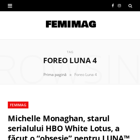
F
I
a
n
c
s
e
t
ROWSI
b
a
TAG
FOREO LUNA 4
o
g
o
r
»
Prima pagină
Foreo Luna 4
k
a
m
FEMIMAG
Michelle Monaghan, starul
serialului HBO White Lotus, a
făcut o “obsesie” pentru LUNA™