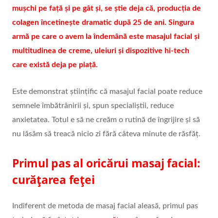
mușchi pe față și pe gât și, se știe deja că, producția de
colagen încetinește dramatic după 25 de ani. Singura
armă pe care o avem la îndemână este masajul facial și
multitudinea de creme, uleiuri și dispozitive
hi-tech
care există deja pe piață.
Este demonstrat științific că masajul facial poate reduce
semnele îmbătrânirii și, spun specialiștii, reduce
anxietatea. Totul e să ne creăm o rutină de îngrijire și să
nu lăsăm să treacă nicio zi fără câteva minute de răsfăț.
Primul pas al oricărui masaj facial:
curățarea feței
Indiferent de metoda de masaj facial aleasă, primul pas