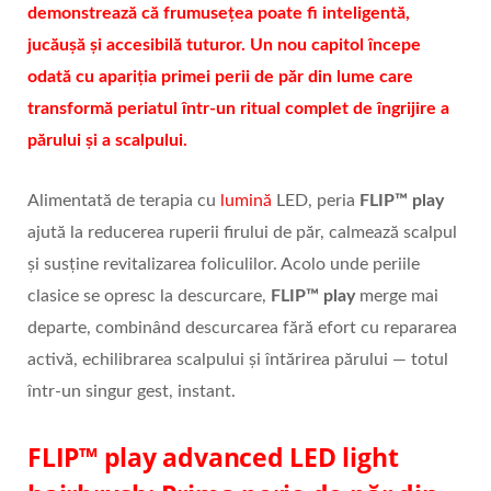
demonstrează că frumusețea poate fi inteligentă,
jucăușă și accesibilă tuturor. Un nou capitol începe
odată cu apariția primei perii de păr din lume care
transformă periatul într-un ritual complet de îngrijire a
părului și a scalpului.
Alimentată de terapia cu
lumină
LED, peria
FLIP™ play
ajută la reducerea ruperii firului de păr, calmează scalpul
și susține revitalizarea foliculilor. Acolo unde periile
clasice se opresc la descurcare,
FLIP™ play
merge mai
departe, combinând descurcarea fără efort cu repararea
activă, echilibrarea scalpului și întărirea părului — totul
într-un singur gest, instant.
FLIP™ play advanced LED light