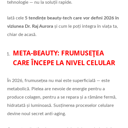
tehnologie — nu la soluții rapide.
Iată cele
5 tendințe beauty-tech care vor defini 2026 în
viziunea Dr. Raj Aurora
și cum le poți integra în viața ta,
chiar de acasă.
META-BEAUTY: FRUMUSE
Ț
EA
CARE
Î
NCEPE LA NIVEL CELULAR
În 2026, frumusețea nu mai este superficială — este
metabolică. Pielea are nevoie de energie pentru a
produce colagen, pentru a se repara și a rămâne fermă,
hidratată și luminoasă. Susținerea proceselor celulare
devine noul secret anti-aging.