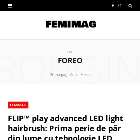
F
I
a
n
c
s
e
t
ROWSI
b
a
TAG
FOREO
o
g
o
r
»
Prima pagină
Foreo
k
a
m
FEMIMAG
FLIP™ play advanced LED light
hairbrush: Prima perie de păr
din lume cu tehnologie LED