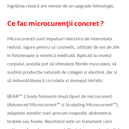
îngrijirea clasică are nevoie de un upgrade tehnologic.
Ce fac microcurenții concret ?
Microcurenții sunt impulsuri electrice de intensitate
redusă, sigure pentru uz cosmetic, utilizați de ani de zile
în fizioterapie și estetică medicală. Aplicați la nivelul
corpului, aceștia pot să stimuleze fibrele musculare, să
susțină producția naturală de colagen și elastină, dar și
să îmbunătățească circulația și drenajul limfatic.
BEAR™ 2 body folosește două tipuri de microcurent
(Advanced Microcurrent™ și Sculpting Microcurrent™),
adaptate zonelor mari precum coapsele, abdomenul,
brațele sau fesele. Rezultatul este un tratament care