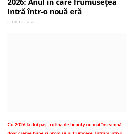
2026: Anul în care frumusețea
intră într-o nouă eră
8 IANUARIE 2026
Cu 2026 la doi pași, rutina de beauty nu mai înseamnă
doar creme bune și promisiuni frumoase. Intrăm într-o