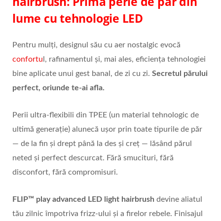
hairbrush: Prima perie de păr din
lume cu tehnologie LED
Pentru mulți, designul său cu aer nostalgic evocă
confortu
l, rafinamentul și, mai ales, eficiența tehnologiei
bine aplicate unui gest banal, de zi cu zi.
Secretul părului
perfect, oriunde te-ai afla.
Perii ultra-flexibili din TPEE (un material tehnologic de
ultimă generație) alunecă ușor prin toate tipurile de păr
— de la fin și drept până la des și creț — lăsând părul
neted și perfect descurcat. Fără smucituri, fără
disconfort, fără compromisuri.
FLIP
™
play advanced LED light hairbrush
devine aliatul
tău zilnic împotriva frizz-ului și a firelor rebele. Finisajul