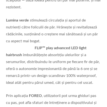
scalpului — baza ideală pentru un păr mai puternic și mai
rezistent.
Lumina verde
stimulează circulația și aportul de
nutrienți către foliculii de păr. Hrănește și revitalizează
rădăcinile, susținând o creștere mai sănătoasă și un păr
cu aspect mai bogat.
FLIP™ play advanced LED light
hairbrush
îmbunătățește absorbția uleiurilor și a
serumurilor, distribuindu-le uniform pe fiecare fir de păr,
oferă o autonomie impresionantă de până la 6 ore și se
remarcă printr-un design scandinav 100% waterproof,
ideal atât pentru părul umed, cât și pentru cel uscat.
Prin aplicația
FOREO
, utilizatorii pot urma ghiduri pas
cu pas, pot afla sfaturi de întreținere a dispozitivului și