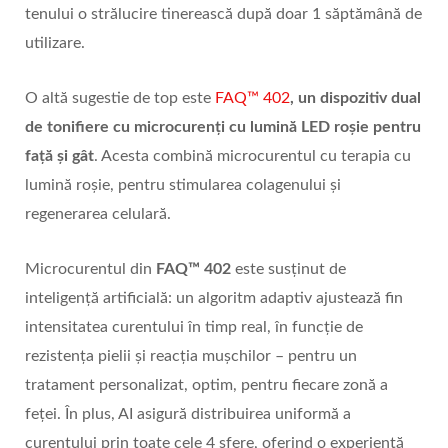
tenului o strălucire tinerească după doar 1 săptămână de
utilizare.
O altă sugestie de top este
FAQ™ 402
, un dispozitiv dual
de tonifiere cu microcurenți cu lumină
LED ro
șie pentru
față și gât
. Acesta combină microcurentul cu terapia cu
lumină roșie, pentru stimularea colagenului și
regenerarea celulară.
Microcurentul din
FAQ
™ 402
este susținut de
inteligență artificială: un algoritm adaptiv ajustează fin
intensitatea curentului în timp real, în funcție de
rezistența pielii și reacția mușchilor – pentru un
tratament personalizat, optim, pentru fiecare zonă a
feței. În plus, AI asigură distribuirea uniformă a
curentului prin toate cele 4 sfere, oferind o experiență