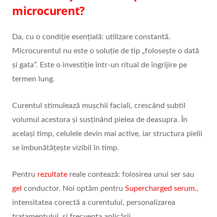
microcurent?
Da, cu o condiție esențială: utilizare constantă.
Microcurentul nu este o soluție de tip „folosește o dată
și gata”. Este o investiție într-un ritual de îngrijire pe
termen lung.
Curentul stimulează mușchii faciali, crescând subtil
volumul acestora și susținând pielea de deasupra. În
același timp, celulele devin mai active, iar structura pielii
se îmbunătățește vizibil în timp.
Pentru
rezultate
reale contează: folosirea unui ser sau
gel
conductor. Noi optăm pentru
Supercharged serum.
,
intensitatea corectă a curentului, personalizarea
tratamentului, și frecvența aplicării.