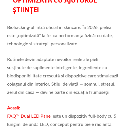
OPTIMIZAT
Ă CU AJUTORUL
Ș
TIIN
ȚEI
Biohacking-ul intră oficial în skincare. În 2026, pielea
este „optimizată” la fel ca performanța fizică: cu date,
tehnologie și strategii personalizate.
Rutinele devin adaptate nevoilor reale ale pielii,
susținute de suplimente inteligente, ingrediente cu
biodisponibilitate crescută și dispozitive care stimulează
colagenul din interior. Stilul de viață — somnul, stresul,
aerul din casă — devine parte din ecuația frumuseții.
Acasă:
FAQ™ Dual LED Panel
este un dispozitiv full-body cu 5
lungimi de undă LED, conceput pentru piele radiantă,