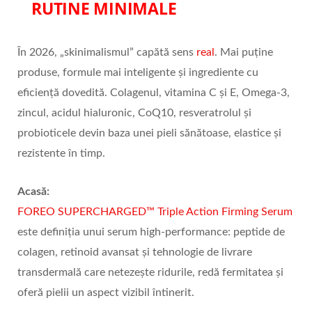
RUTINE MINIMALE
În 2026, „skinimalismul” capătă sens
real
. Mai puține
produse, formule mai inteligente și ingrediente cu
eficiență dovedită. Colagenul, vitamina C și E, Omega-3,
zincul, acidul hialuronic, CoQ10, resveratrolul și
probioticele devin baza unei pieli sănătoase, elastice și
rezistente în timp.
Acas
ă:
FOREO SUPERCHARGED™ Triple Action Firming Serum
este definiția unui serum high-performance: peptide de
colagen, retinoid avansat și tehnologie de livrare
transdermală care netezește ridurile, redă fermitatea și
oferă pielii un aspect vizibil întinerit.