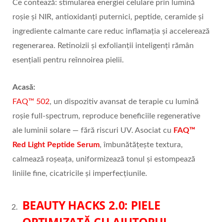
Ce contează: stimularea energiei celulare prin lumină
roșie și NIR, antioxidanți puternici, peptide, ceramide și
ingrediente calmante care reduc inflamația și accelerează
regenerarea. Retinoizii și exfolianții inteligenți rămân
esențiali pentru reînnoirea pielii.
Acasă:
FAQ™ 502
, un dispozitiv avansat de terapie cu lumină
roșie full-spectrum, reproduce beneficiile regenerative
ale luminii solare — fără riscuri UV. Asociat cu
FAQ™
Red Light Peptide Serum
, îmbunătățește textura,
calmează roșeața, uniformizează tonul și estompează
liniile fine, cicatricile și imperfecțiunile.
BEAUTY HACKS 2.0: PIELE