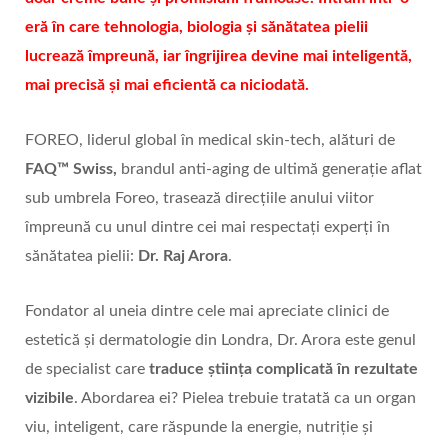
eră în care tehnologia, biologia și sănătatea pielii
lucrează împreună, iar îngrijirea devine mai inteligentă,
mai precisă și mai eficientă ca niciodată.
FOREO, liderul global în medical skin-tech, alături de
FAQ
™
Swiss
,
brandul anti-aging de ultimă generație aflat
sub umbrela Foreo, trasează direcțiile anului viitor
împreună cu unul dintre cei mai respectați experți în
sănătatea pielii:
Dr. Raj Arora
.
Fondator al uneia dintre cele mai apreciate clinici de
estetică și dermatologie din Londra, Dr. Arora este genul
de specialist care
traduce științ
a complicat
ă în rezultate
vizibile
. Abordarea ei? Pielea trebuie tratată ca un organ
viu, inteligent, care răspunde la energie, nutriție și