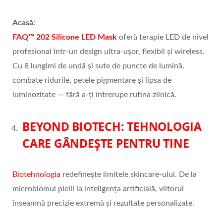
Acas
ă:
FAQ
™
202 Silicone LED Mask
oferă terapie LED de nivel
profesional într-un design ultra-ușor, flexibil și wireless.
Cu 8 lungimi de undă și sute de puncte de lumină,
combate ridurile, petele pigmentare și lipsa de
luminozitate — fără a-ți întrerupe rutina zilnică.
BEYOND BIOTECH: TEHNOLOGIA
CARE G
Â
NDE
Ș
TE PENTRU TINE
Biotehnologia
redefinește limitele skincare-ului. De la
microbiomul pielii la inteligența artificială, viitorul
înseamnă precizie extremă și rezultate personalizate.