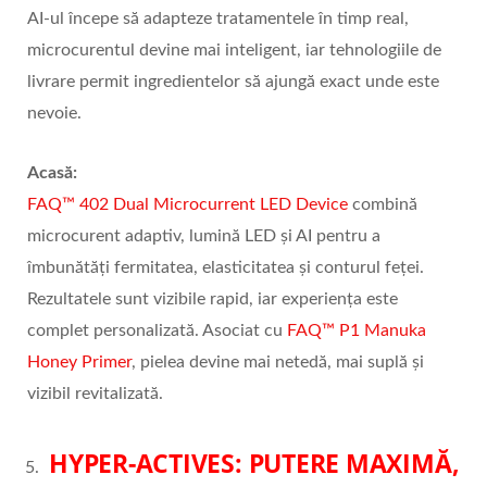
AI-ul începe să adapteze tratamentele în timp real,
microcurentul devine mai inteligent, iar tehnologiile de
livrare permit ingredientelor să ajungă exact unde este
nevoie.
Acas
ă:
FAQ™ 402 Dual Microcurrent LED Device
combină
microcurent adaptiv, lumină LED și AI pentru a
îmbunătăți fermitatea, elasticitatea și conturul feței.
Rezultatele sunt vizibile rapid, iar experiența este
complet personalizată. Asociat cu
FAQ™ P1 Manuka
Honey Primer
, pielea devine mai netedă, mai suplă și
vizibil revitalizată.
HYPER-ACTIVES: PUTERE MAXIM
Ă
,