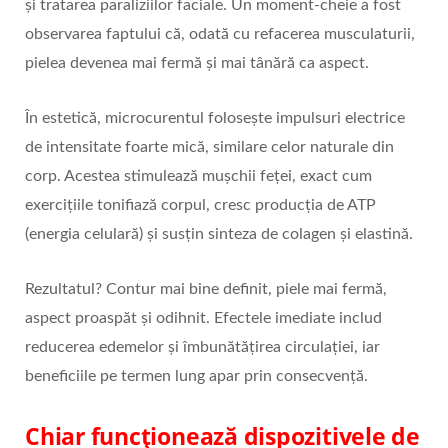
și tratarea paraliziilor faciale. Un moment-cheie a fost
observarea faptului că, odată cu refacerea musculaturii,
pielea devenea mai fermă și mai tânără ca aspect.
În estetică, microcurentul folosește impulsuri electrice
de intensitate foarte mică, similare celor naturale din
corp. Acestea stimulează mușchii feței, exact cum
exercițiile tonifiază corpul, cresc producția de ATP
(energia celulară) și susțin sinteza de colagen și elastină.
Rezultatul? Contur mai bine definit, piele mai fermă,
aspect proaspăt și odihnit. Efectele imediate includ
reducerea edemelor și îmbunătățirea circulației, iar
beneficiile pe termen lung apar prin consecvență.
Chiar funcționează dispozitivele de