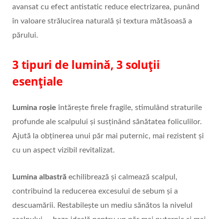
avansat cu efect antistatic reduce electrizarea, punând
în valoare strălucirea naturală și textura mătăsoasă a
părului.
3 tipuri de lumină
, 3 solu
ții
esențiale
Lumina ro
șie
întărește firele fragile, stimulând straturile
profunde ale scalpului și susținând sănătatea foliculilor.
Ajută la obținerea unui păr mai puternic, mai rezistent și
cu un aspect vizibil revitalizat.
Lumina albastr
ă
echilibrează și calmează scalpul,
contribuind la reducerea excesului de sebum și a
descuamării. Restabilește un mediu sănătos la nivelul