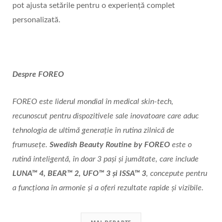
pot ajusta setările pentru o experiență complet
personalizată.
Despre FOREO
FOREO este liderul mondial în medical skin-tech,
recunoscut pentru dispozitivele sale inovatoare care aduc
tehnologia de ultimă generaț
ie
în rutina zilnică de
frumuseț
e.
Swedish Beauty Routine by FOREO
este o
rutin
ă
inteligent
ă, în doar 3 pași și jumătate, care include
LUNA™
4, BEAR
™ 2, UFO™ 3 și ISSA™ 3
, concepute pentru
a funcț
iona
în armonie și a oferi rezultate rapide și vizibile.