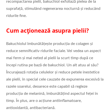
recompactarea pielii, bakuchiol exfoliază pielea de la
suprafață, stimulând regenerarea nocturnă și reducând
ridurile fine.
Cum acționează asupra pielii?
Bakuchiolul îmbunătățește producția de colagen și
reduce semnificativ ridurile faciale. Vei vedea un aspect
mai ferm și mai neted al pielii la scurt timp după ce
începi rutina pe bază de bakuchiol. Un alt atuu al său?
Încurajează rotația celulelor și reduce petele inestetice
ale pielii, în special cele cauzate de expunerea excesivă la
razele soarelui, deoarece este capabil să regleze
producția de melanină, îmbunătățind aspectul feței în
timp. În plus, are o acțiune antiinflamatoare,
antioxidantă, antibacteriană.