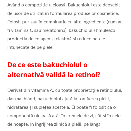
Având o compoziție uleioasă, Bakuchiolul este deosebit
de ușor de utilizat în formularea produselor cosmetice.
Folosit pur sau în combinație cu alte ingrediente (cum ar
fi vitamina C sau melatonină), bakuchiolul stimulează
producția de colagen și elastină și reduce petele
întunecate de pe piele.
De ce este bakuchiolul o
alternativă validă la retinol?
Derivat din vitamina A, cu toate proprietățile retinolului,
dar mai blând, bakuchiolul ajută la tonifierea pielii,
hidratarea și suplețea acesteia. El poate fi folosit ca o
componentă uleioasă atât în cremele de zi, cât și în cele
de noapte. În îngrijirea zilnică a pielii, pe lângă