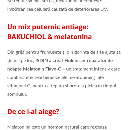
Și trebuie să mai știi că, melatonina încetinește
îmbătrânirea celulară cauzată de deteriorarea UV.
Un mix puternic antiage:
B
AKUCHIOL & melatonina
Din grijă pentru frumusețe și din dorința de a te ajuta să
ții anii pe loc,
ISDIN
a creat Fiolele ser reparator de
noapte Melatonin Flavo-C –
un tratament intensiv care
combină efectele benefice ale melatoninei și ale
vitaminei C, pentru a repara și proteja pielea în timpul
somnului.
De ce l-ai alege?
Melatonina este un hormon natural care reglează