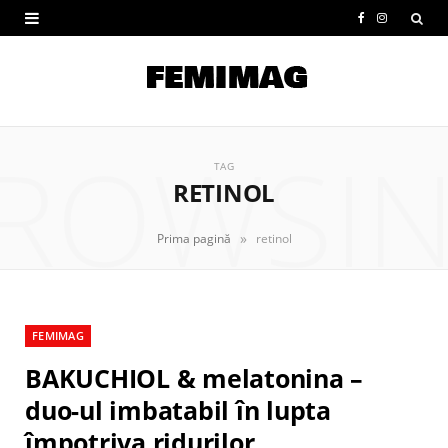
F
I
a
n
c
s
e
t
ROWSI
b
a
TAG
RETINOL
o
g
o
r
»
Prima pagină
retinol
k
a
m
FEMIMAG
BAKUCHIOL & melatonina –
duo-ul imbatabil în lupta
împotriva ridurilor