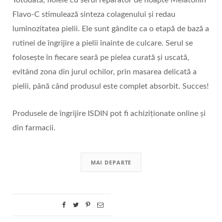
Totodată, fiolele cu serul reparator de noapte Melatonin
Flavo-C stimulează sinteza colagenului și redau
luminozitatea pielii. Ele sunt gândite ca o etapă de bază a
rutinei de îngrijire a pielii înainte de culcare. Serul se
folosește în fiecare seară pe pielea curată și uscată,
evitând zona din jurul ochilor, prin masarea delicată a
pielii, până când produsul este complet absorbit. Succes!
Produsele de îngrijire ISDIN pot fi achiziționate online și
din farmacii.
MAI DEPARTE