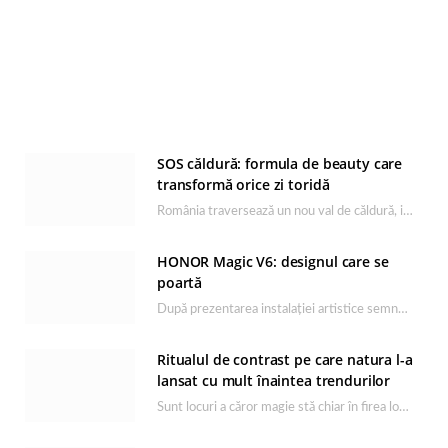
SOS căldură: formula de beauty care
transformă orice zi toridă
România traversează un nou val de căldură, iar rutina de îngrijire capătă un rol esențial…
HONOR Magic V6: designul care se
poartă
După prezentarea instalației artistice semnată de Catrinel Săbăciag în cadrul evenimentului de lansare HONOR Magic…
Ritualul de contrast pe care natura l-a
lansat cu mult înaintea trendurilor
Sunt locuri a căror magie stă chiar în firea lor naturală, iar Lacul Ursu din…