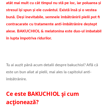
atât mai mult cu cât timpul nu stă pe loc, iar poluarea și
stresul își spun și ele cuvântul. Există însă și o vestea
bună. Deși inevitabile, semnele îmbătrânirii pielii pot fi
contracarate cu tratamente anti-îmbătrânire deștept
alese. BAKUCHIOL & melatonina este duo-ul imbatabil
în lupta împotriva ridurilor.
Tu ai auzit până acum detalii despre bakuchiol? Află că
este un bun aliat al pielii, mai ales la capitolul anti-
îmbătrânire.
Ce este BAKUCHIOL și cum
acționează?