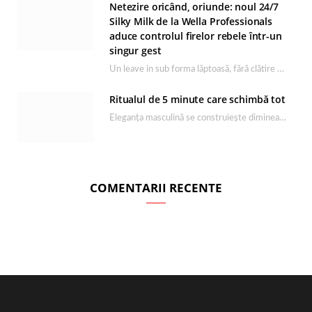
Netezire oricând, oriunde: noul 24/7
Silky Milk de la Wella Professionals
aduce controlul firelor rebele într-un
singur gest
Un leave in sub forma lăptoasă, fără clătire care completează rutina Ultimate Smooth și transformă…
Ritualul de 5 minute care schimbă tot
Eleganța masculină se construiește dimineața, în câteva minute și cu produsele potrivite. O rutină de…
COMENTARII RECENTE