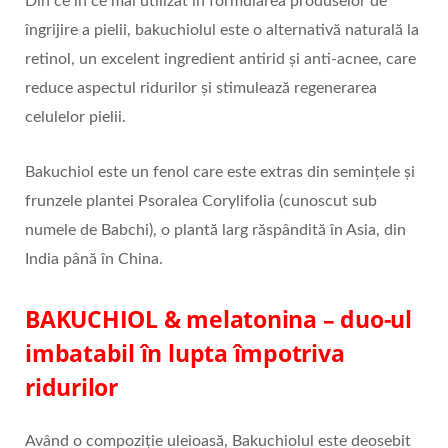
Din ce în ce mai utilizat în formularea produselor de
îngrijire a pielii, bakuchiolul este o alternativă naturală la
retinol, un excelent ingredient antirid și anti-acnee, care
reduce aspectul ridurilor și stimulează regenerarea
celulelor pielii.
Bakuchiol este un fenol care este extras din semințele și
frunzele plantei Psoralea Corylifolia (cunoscut sub
numele de Babchi), o plantă larg răspândită în Asia, din
India până în China.
BAKUCHIOL & melatonina – duo-ul
imbatabil în lupta împotriva
ridurilor
Având o compoziție uleioasă, Bakuchiolul este deosebit