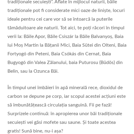
tradiționale secuiești”. Aflate în mijlocul naturii, băile
tradiționale pot fi considerate mici oaze de liniște, locuri
ideale pentru cei care vor să se întoarcă la puterile
tămăduitoare ale naturii. Tot aici, te poți răcori în timpul
verii la: Băile Apor, Băile Csiszár la Băile Balvanyoș, Baia
lui Moș Martin la Bățanii Mici, Baia Sütei din Olteni, Baia
Fortyogó din Peteni, Baia Csókás din Cernat, Baia
Bugyogó din Valea Zălanului, baia Puturosu (Büdös) din
Belin, sau la Ozunca Băi.
În timpul unei îmbăieri în apă minerală rece, dioxidul de
carbon se depune pe corp, iar scopul acestei acțiuni este
să îmbunătățească circulația sanguină. Fii pe fază!
Surprizele continuă: în apropierea unor băi tradiționale
secuiești vei găsi mofete sau saune. Și toate acestea
gratis! Sună bine, nu-i așa?