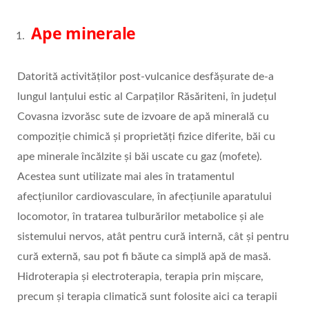
Ape minerale
Datorită activităților post-vulcanice desfășurate de-a
lungul lanțului estic al Carpaților Răsăriteni, în județul
Covasna izvorăsc sute de izvoare de apă minerală cu
compoziţie chimică şi proprietăţi fizice diferite, băi cu
ape minerale încălzite şi băi uscate cu gaz (mofete).
Acestea sunt utilizate mai ales în tratamentul
afecţiunilor cardiovasculare, în afecţiunile aparatului
locomotor, în tratarea tulburărilor metabolice şi ale
sistemului nervos, atât pentru cură internă, cât și pentru
cură externă, sau pot fi băute ca simplă apă de masă.
Hidroterapia şi electroterapia, terapia prin mişcare,
precum şi terapia climatică sunt folosite aici ca terapii