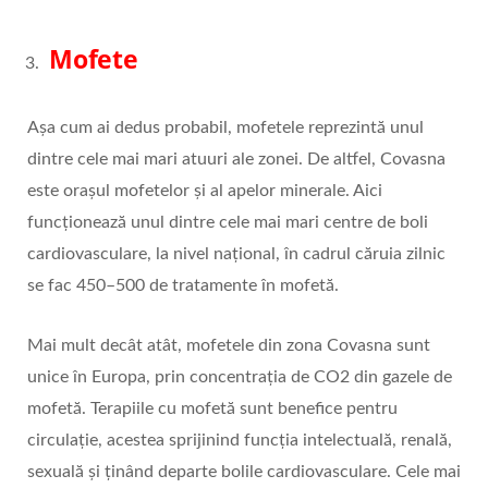
Mofete
Așa cum ai dedus probabil, mofetele reprezintă unul
dintre cele mai mari atuuri ale zonei. De altfel, Covasna
este orașul mofetelor și al apelor minerale. Aici
funcţionează unul dintre cele mai mari centre de boli
cardiovasculare, la nivel naţional, în cadrul căruia zilnic
se fac 450–500 de tratamente în mofetă.
Mai mult decât atât, mofetele din zona Covasna sunt
unice în Europa, prin concentrația de CO2 din gazele de
mofetă. Terapiile cu mofetă sunt benefice pentru
circulație, acestea sprijinind funcția intelectuală, renală,
sexuală și ținând departe bolile cardiovasculare. Cele mai