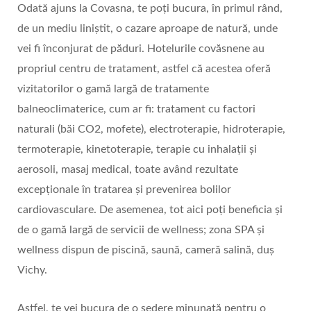
Odată ajuns la Covasna, te poți bucura, în primul rând,
de un mediu liniștit, o cazare aproape de natură, unde
vei fi înconjurat de păduri. Hotelurile covăsnene au
propriul centru de tratament, astfel că acestea oferă
vizitatorilor o gamă largă de tratamente
balneoclimaterice, cum ar fi: tratament cu factori
naturali (băi CO2, mofete), electroterapie, hidroterapie,
termoterapie, kinetoterapie, terapie cu inhalații și
aerosoli, masaj medical, toate având rezultate
excepționale în tratarea și prevenirea bolilor
cardiovasculare. De asemenea, tot aici poți beneficia şi
de o gamă largă de servicii de wellness; zona SPA și
wellness dispun de piscină, saună, cameră salină, duș
Vichy.
Astfel, te vei bucura de o ședere minunată pentru o