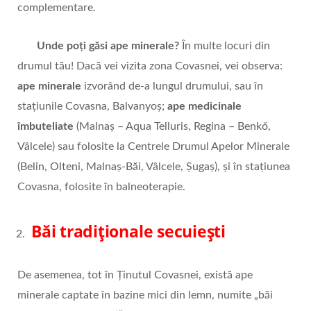
complementare.
Unde poți găsi ape minerale?
În multe locuri din
drumul tău! Dacă vei vizita zona Covasnei, vei observa:
ape minerale
izvorând de-a lungul drumului, sau în
stațiunile Covasna, Balvanyoș;
ape medicinale
îmbuteliate
(Malnaș – Aqua Telluris, Regina – Benkő,
Vâlcele) sau folosite la Centrele Drumul Apelor Minerale
(Belin, Olteni, Malnaș-Băi, Vâlcele, Șugaș), și în stațiunea
Covasna, folosite în balneoterapie.
Băi tradiționale secuiești
De asemenea, tot în Ținutul Covasnei, există ape
minerale captate în bazine mici din lemn, numite „băi