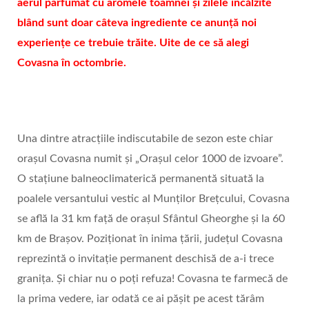
aerul parfumat cu aromele toamnei și zilele încălzite
blând sunt doar câteva ingrediente ce anunță noi
experiențe ce trebuie trăite. Uite de ce să alegi
Covasna în octombrie.
Una dintre atracțiile indiscutabile de sezon este chiar
orașul Covasna numit și „Oraşul celor 1000 de izvoare”.
O stațiune balneoclimaterică permanentă situată la
poalele versantului vestic al Munților Brețcului, Covasna
se află la 31 km față de orașul Sfântul Gheorghe și la 60
km de Brașov. Poziționat în inima țării, județul Covasna
reprezintă o invitație permanent deschisă de a-i trece
granița. Și chiar nu o poți refuza! Covasna te farmecă de
la prima vedere, iar odată ce ai pășit pe acest tărâm