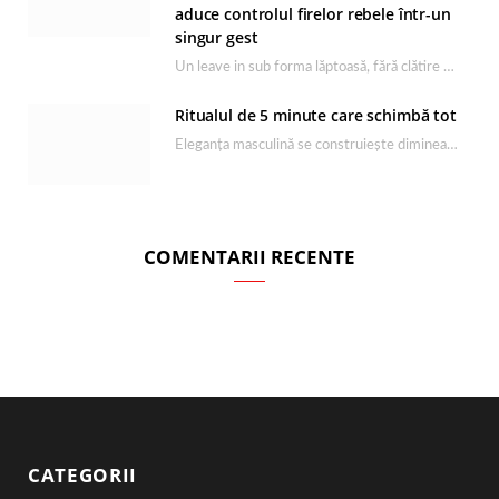
aduce controlul firelor rebele într-un
singur gest
Un leave in sub forma lăptoasă, fără clătire care completează rutina Ultimate Smooth și transformă…
Ritualul de 5 minute care schimbă tot
Eleganța masculină se construiește dimineața, în câteva minute și cu produsele potrivite. O rutină de…
COMENTARII RECENTE
CATEGORII