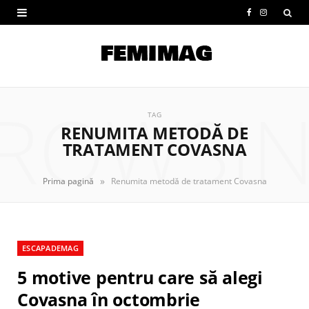
F
I
a
n
c
s
e
t
ROWSI
b
a
TAG
RENUMITA METODĂ DE
o
g
TRATAMENT COVASNA
o
r
»
Prima pagină
Renumita metodă de tratament Covasna
k
a
m
ESCAPADEMAG
5 motive pentru care să alegi
Covasna în octombrie