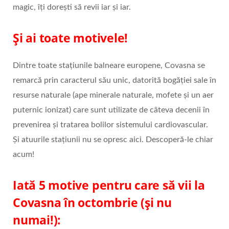
magic, îți dorești să revii iar și iar.
Și ai toate motivele!
Dintre toate staţiunile balneare europene, Covasna se
remarcă prin caracterul său unic, datorită bogăţiei sale în
resurse naturale (ape minerale naturale, mofete și un aer
puternic ionizat) care sunt utilizate de câteva decenii în
prevenirea şi tratarea bolilor sistemului cardiovascular.
Și atuurile stațiunii nu se opresc aici. Descoperă-le chiar
acum!
Iată 5 motive pentru care să vii la
Covasna în octombrie (și nu
numai!):