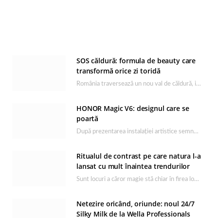
SOS căldură: formula de beauty care
transformă orice zi toridă
România traversează un nou val de căldură, iar rutina de îngrijire capătă un rol esențial…
HONOR Magic V6: designul care se
poartă
După prezentarea instalației artistice semnată de Catrinel Săbăciag în cadrul evenimentului de lansare HONOR Magic…
Ritualul de contrast pe care natura l-a
lansat cu mult înaintea trendurilor
Sunt locuri a căror magie stă chiar în firea lor naturală, iar Lacul Ursu din…
Netezire oricând, oriunde: noul 24/7
Silky Milk de la Wella Professionals