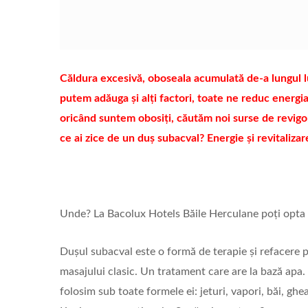
Căldura excesivă, oboseala acumulată de-a lungul lun
putem adăuga și alți factori, toate ne reduc energia
oricând suntem obosiți, căutăm noi surse de revig
ce ai zice de un duș subacval? Energie și revitaliza
Unde? La Bacolux Hotels Băile Herculane poți opta 
Dușul subacval este o formă de terapie și refacere 
masajului clasic. Un tratament care are la bază apa. 
folosim sub toate formele ei: jeturi, vapori, băi, gh