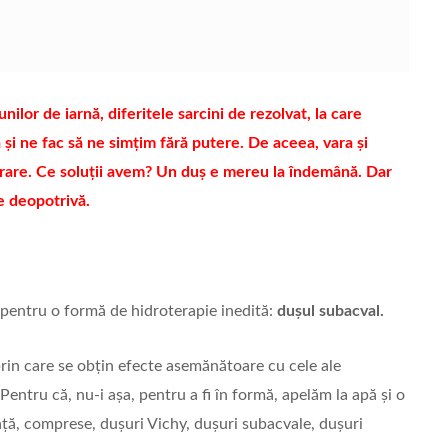
ilor de iarnă, diferitele sarcini de rezolvat, la care
 și ne fac să ne simțim fără putere. De aceea, vara și
orare. Ce soluții avem? Un duș e mereu la îndemână. Dar
re deopotrivă.
pentru o formă de hidroterapie inedită:
dușul subacval.
prin care se obțin efecte asemănătoare cu cele ale
Pentru că, nu-i așa, pentru a fi în formă, apelăm la apă și o
eață, comprese, dușuri Vichy, dușuri subacvale, dușuri