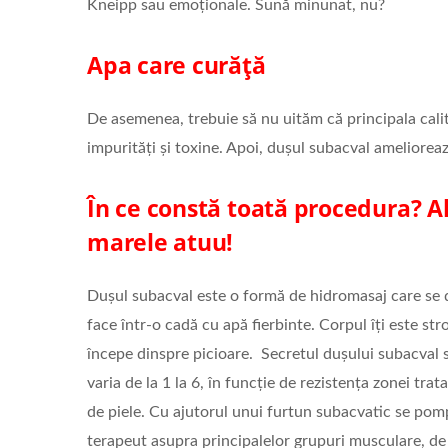
Kneipp sau emoționale. Sună minunat, nu?
Apa care curăță
De asemenea, trebuie să nu uităm că principala calita
impurități și toxine. Apoi, dușul subacval amelioreaz
În ce constă toată procedura? A
marele atuu!
Dușul subacval este o formă de hidromasaj care se
face într-o cadă cu apă fierbinte. Corpul îți este st
începe dinspre picioare. Secretul dușului subacval s
varia de la 1 la 6, în funcție de rezistența zonei tr
de piele. Cu ajutorul unui furtun subacvatic se pomp
terapeut asupra principalelor grupuri musculare, de 