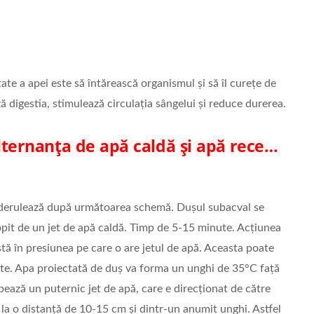
te a apei este să întărească organismul și să îl curețe de
ă digestia, stimulează circulația sângelui și reduce durerea.
lternanța de apă caldă și apă rece…
 derulează după următoarea schemă. Dușul subacval se
ropit de un jet de apă caldă. Timp de 5-15 minute. Acțiunea
tă în presiunea pe care o are jetul de apă. Aceasta poate
atate. Apa proiectată de duș va forma un unghi de 35°C față
ează un puternic jet de apă, care e direcționat de către
la o distanță de 10-15 cm și dintr-un anumit unghi. Astfel