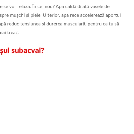
le se vor relaxa. În ce mod? Apa caldă dilată vasele de
spre mușchi și piele. Ulterior, apa rece accelerează aportul
 apă reduc tensiunea și durerea musculară, pentru ca tu să
mai treaz.
șul subacval?