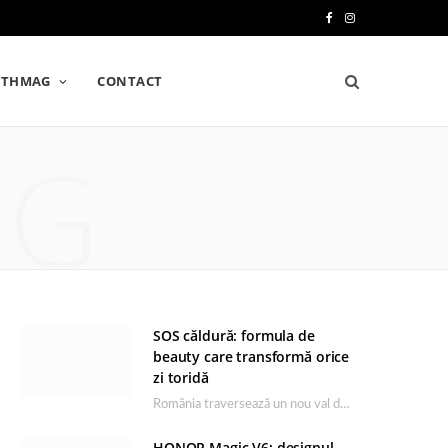
F
I
a
n
LTHMAG
CONTACT
c
s
e
t
NG
b
a
o
g
o
r
k
a
m
SOS căldură: formula de
beauty care transformă orice
zi toridă
România traversează un nou val de căldură, iar rutina de îngrijire capătă un rol esențial…
HONOR Magic V6: designul