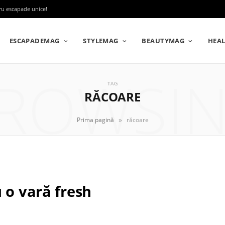
tru escapade unice!
ESCAPADEMAG
STYLEMAG
BEAUTYMAG
HEA
ROWSI
TAG
RĂCOARE
»
Prima pagină
răcoare
 o vară fresh