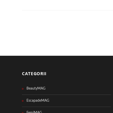
CATEGORII
BeautyMAG
EscapadeMAG
FemiMAG