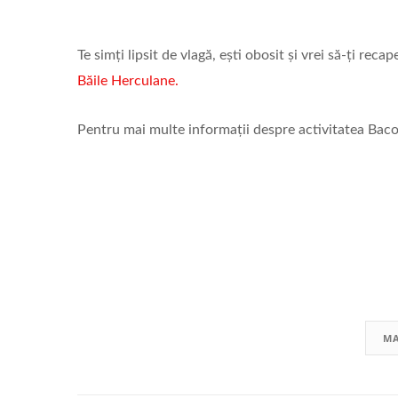
Te simți lipsit de vlagă, ești obosit și vrei să-ți rec
Băile Herculane.
Pentru mai multe informații despre activitatea Ba
MA