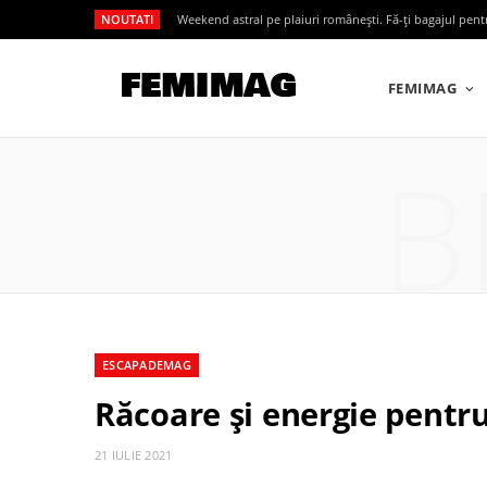
NOUTATI
Weekend astral pe plaiuri românești. Fă-ți bagajul pen
FEMIMAG
B
ESCAPADEMAG
Răcoare și energie pentru
21 IULIE 2021