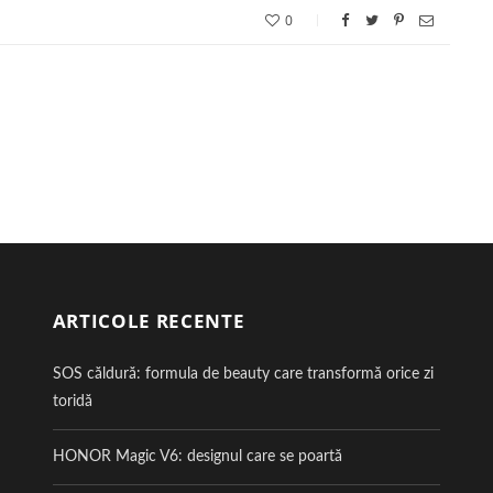
0
ARTICOLE RECENTE
SOS căldură: formula de beauty care transformă orice zi
toridă
HONOR Magic V6: designul care se poartă