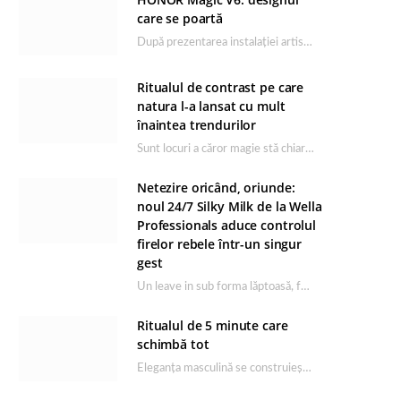
care se poartă
După prezentarea instalației artistice semnată de Catrinel Săbăciag în cadrul evenimentului de lansare HONOR Magic…
Ritualul de contrast pe care
natura l-a lansat cu mult
înaintea trendurilor
Sunt locuri a căror magie stă chiar în firea lor naturală, iar Lacul Ursu din…
Netezire oricând, oriunde:
noul 24/7 Silky Milk de la Wella
Professionals aduce controlul
firelor rebele într-un singur
gest
Un leave in sub forma lăptoasă, fără clătire care completează rutina Ultimate Smooth și transformă…
Ritualul de 5 minute care
schimbă tot
Eleganța masculină se construiește dimineața, în câteva minute și cu produsele potrivite. O rutină de…