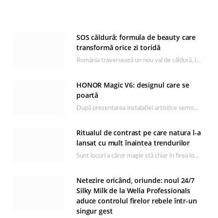
SOS căldură: formula de beauty care
transformă orice zi toridă
România traversează un nou val de căldură, iar rutina de îngrijire capătă un rol esențial…
HONOR Magic V6: designul care se
poartă
După prezentarea instalației artistice semnată de Catrinel Săbăciag în cadrul evenimentului de lansare HONOR Magic…
Ritualul de contrast pe care natura l-a
lansat cu mult înaintea trendurilor
Sunt locuri a căror magie stă chiar în firea lor naturală, iar Lacul Ursu din…
Netezire oricând, oriunde: noul 24/7
Silky Milk de la Wella Professionals
aduce controlul firelor rebele într-un
singur gest