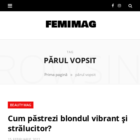
F
I
a
n
c
s
e
t
ROWSI
b
a
TAG
PĂRUL VOPSIT
o
g
o
r
»
Prima pagină
părul vopsit
k
a
m
BEAUTYMAG
Cum păstrezi blondul vibrant şi
strălucitor?
15 FEBRUARIE 2022