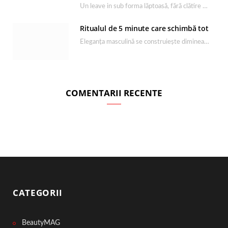
Un leave in sub forma lăptoasă, fără clătire care completează rutina Ultimate Smooth și transformă…
Ritualul de 5 minute care schimbă tot
Eleganța masculină se construiește dimineața, în câteva minute și cu produsele potrivite. O rutină de…
COMENTARII RECENTE
CATEGORII
BeautyMAG