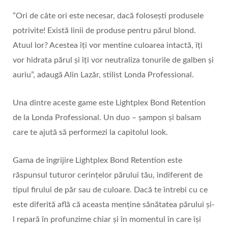
”Ori de câte ori este necesar, dacă foloseşti produsele
potrivite! Există linii de produse pentru părul blond.
Atuul lor? Acestea îţi vor mentine culoarea intactă, îţi
vor hidrata părul şi îţi vor neutraliza tonurile de galben şi
auriu”, adaugă Alin Lazăr, stilist Londa Professional.
Una dintre aceste game este Lightplex Bond Retention
de la Londa Professional. Un duo – șampon și balsam
care te ajută să performezi la capitolul look.
Gama de îngrijire Lightplex Bond Retention este
răspunsul tuturor cerințelor părului tău, indiferent de
tipul firului de păr sau de culoare. Dacă te întrebi cu ce
este diferită află că aceasta menține sănătatea părului și-
l repară în profunzime chiar și în momentul în care își