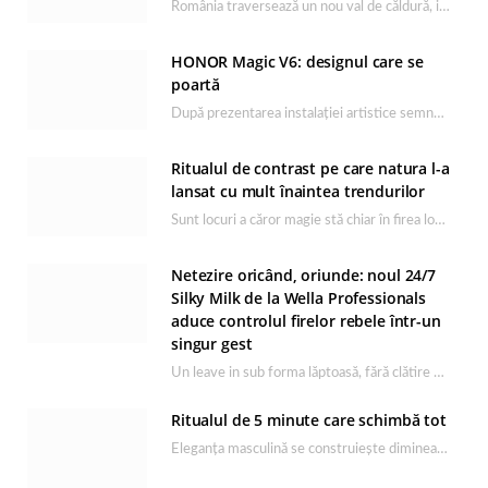
România traversează un nou val de căldură, iar rutina de îngrijire capătă un rol esențial…
HONOR Magic V6: designul care se
poartă
După prezentarea instalației artistice semnată de Catrinel Săbăciag în cadrul evenimentului de lansare HONOR Magic…
Ritualul de contrast pe care natura l-a
lansat cu mult înaintea trendurilor
Sunt locuri a căror magie stă chiar în firea lor naturală, iar Lacul Ursu din…
Netezire oricând, oriunde: noul 24/7
Silky Milk de la Wella Professionals
aduce controlul firelor rebele într-un
singur gest
Un leave in sub forma lăptoasă, fără clătire care completează rutina Ultimate Smooth și transformă…
Ritualul de 5 minute care schimbă tot
Eleganța masculină se construiește dimineața, în câteva minute și cu produsele potrivite. O rutină de…