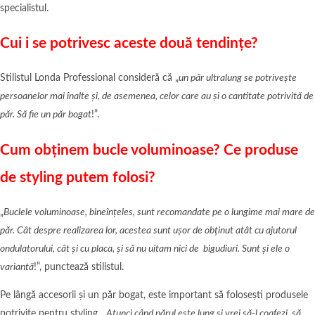
specialistul.
Cui i se potrivesc aceste două tendințe?
Stilistul Londa Professional consideră că „
un păr ultralung se potrivește
persoanelor mai înalte și, de asemenea, celor care au și o cantitate potrivită de
păr. Să fie un păr bogat
!”.
Cum obținem bucle voluminoase? Ce produse
de styling putem folosi?
„
Buclele voluminoase, bineînțeles, sunt recomandate pe o lungime mai mare de
păr. Cât despre realizarea lor, acestea sunt ușor de obținut atât cu ajutorul
ondulatorului, cât și cu placa, și să nu uitam nici de bigudiuri. Sunt și ele o
variantă
!”, punctează stilistul.
Pe lângă accesorii și un păr bogat, este important să folosești produsele
potrivite pentru styling. „
Atunci când părul este lung și vrei să-l coafezi, să