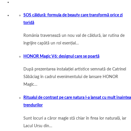
SOS căldură: formula de beauty care transformă orice zi
toridă
România traversează un nou val de căldură, iar rutina de
îngrijire capătă un rol esențial…
HONOR Magic V6: designul care se poartă
După prezentarea instalației artistice semnată de Catrinel
Săbăciag în cadrul evenimentului de lansare HONOR
Magic…
Ritualul de contrast pe care natura l-a lansat cu mult înaintea
trendurilor
Sunt locuri a căror magie stă chiar în firea lor naturală, iar
Lacul Ursu din…