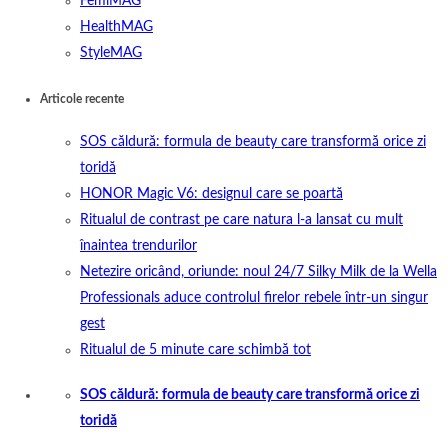
FemiMAG
HealthMAG
StyleMAG
Articole recente
SOS căldură: formula de beauty care transformă orice zi
toridă
HONOR Magic V6: designul care se poartă
Ritualul de contrast pe care natura l-a lansat cu mult
înaintea trendurilor
Netezire oricând, oriunde: noul 24/7 Silky Milk de la Wella
Professionals aduce controlul firelor rebele într-un singur
gest
Ritualul de 5 minute care schimbă tot
SOS căldură: formula de beauty care transformă orice zi
toridă