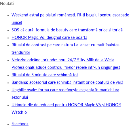
Noutati
Weekend astral pe plaiuri românești. Fă-ți bagajul pentru escapade
unice!
SOS căldură: formula de beauty care transformă orice zi toridă
HONOR Magic V6: designul care se poartă
Ritualul de contrast pe care natura l-a lansat cu mult înaintea
trendurilor
Netezire oricând, oriunde: noul 24/7 Silky Milk de la Wella
Professionals aduce controlul firelor rebele într-un singur gest
Ritualul de 5 minute care schimbă tot
Bandana: accesoriul care schimbă instant orice coafură de vară
Unghiile ovale: forma care redefinește eleganța în manichiura
sezonului
Ultimele zile de reduceri pentru HONOR Magic V6 și HONOR
Watch 6
Facebook