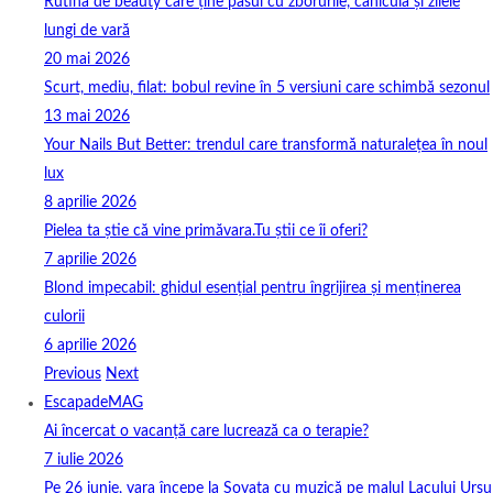
Rutina de beauty care ține pasul cu zborurile, canicula și zilele
lungi de vară
20 mai 2026
Scurt, mediu, filat: bobul revine în 5 versiuni care schimbă sezonul
13 mai 2026
Your Nails But Better: trendul care transformă naturalețea în noul
lux
8 aprilie 2026
Pielea ta știe că vine primăvara.Tu știi ce îi oferi?
7 aprilie 2026
Blond impecabil: ghidul esențial pentru îngrijirea și menținerea
culorii
6 aprilie 2026
Previous
Next
EscapadeMAG
Ai încercat o vacanță care lucrează ca o terapie?
7 iulie 2026
Pe 26 iunie, vara începe la Sovata cu muzică pe malul Lacului Ursu