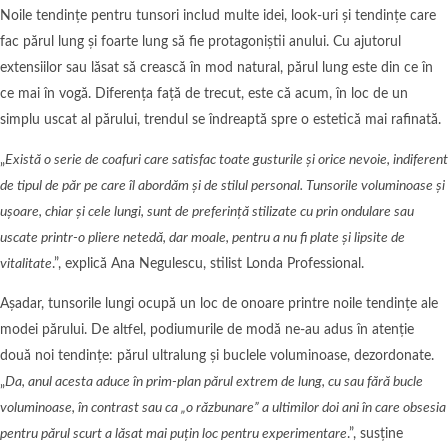
Noile tendințe pentru tunsori includ multe idei, look-uri și tendințe care
fac părul lung și foarte lung să fie protagoniștii anului. Cu ajutorul
extensiilor sau lăsat să crească în mod natural, părul lung este din ce în
ce mai în vogă. Diferența față de trecut, este că acum, în loc de un
simplu uscat al părului, trendul se îndreaptă spre o estetică mai rafinată.
„
Există o serie de coafuri care satisfac toate gusturile și orice nevoie, indiferent
de tipul de păr pe care îl abordăm și de stilul personal. Tunsorile voluminoase și
ușoare, chiar și cele lungi, sunt de preferință stilizate cu prin ondulare sau
uscate printr-o pliere netedă, dar moale, pentru a nu fi plate și lipsite de
vitalitate
.”, explică Ana Negulescu, stilist Londa Professional.
Așadar, tunsorile lungi ocupă un loc de onoare printre noile tendințe ale
modei părului. De altfel, podiumurile de modă ne-au adus în atenție
două noi tendințe: părul ultralung și buclele voluminoase, dezordonate.
„
Da, anul acesta aduce în prim-plan părul extrem de lung, cu sau fără bucle
voluminoase, în contrast sau ca „o răzbunare” a ultimilor doi ani în care obsesia
pentru părul scurt a lăsat mai puțin loc pentru experimentare
.”, susține