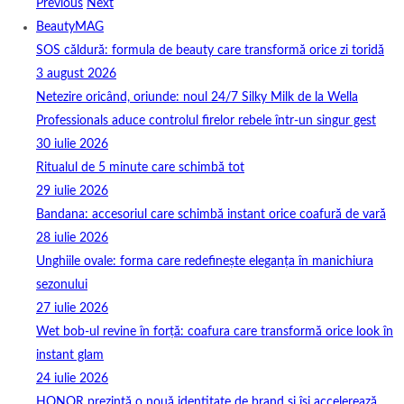
Previous
Next
BeautyMAG
SOS căldură: formula de beauty care transformă orice zi toridă
3 august 2026
Netezire oricând, oriunde: noul 24/7 Silky Milk de la Wella
Professionals aduce controlul firelor rebele într-un singur gest
30 iulie 2026
Ritualul de 5 minute care schimbă tot
29 iulie 2026
Bandana: accesoriul care schimbă instant orice coafură de vară
28 iulie 2026
Unghiile ovale: forma care redefinește eleganța în manichiura
sezonului
27 iulie 2026
Wet bob-ul revine în forță: coafura care transformă orice look în
instant glam
24 iulie 2026
HONOR prezintă o nouă identitate de brand și își accelerează