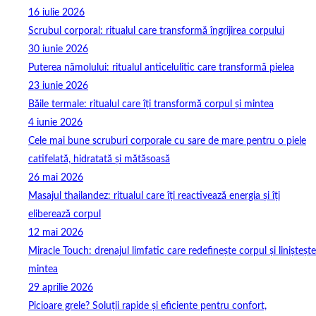
16 iulie 2026
Scrubul corporal: ritualul care transformă îngrijirea corpului
30 iunie 2026
Puterea nămolului: ritualul anticelulitic care transformă pielea
23 iunie 2026
Băile termale: ritualul care îți transformă corpul și mintea
4 iunie 2026
Cele mai bune scruburi corporale cu sare de mare pentru o piele
catifelată, hidratată și mătăsoasă
26 mai 2026
Masajul thailandez: ritualul care îți reactivează energia și îți
eliberează corpul
12 mai 2026
Miracle Touch: drenajul limfatic care redefinește corpul și liniștește
mintea
29 aprilie 2026
Picioare grele? Soluții rapide și eficiente pentru confort,