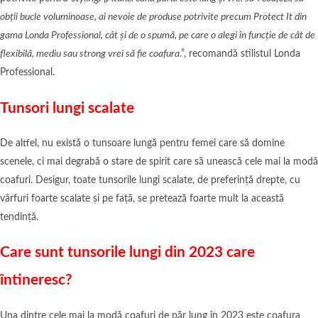
obții bucle voluminoase, ai nevoie de produse potrivite precum Protect It din
gama Londa Professional, cât și de o spumă, pe care o alegi în funcție de cât de
flexibilă, mediu sau strong vrei să fie coafura
.”, recomandă stilistul Londa
Professional.
Tunsori lungi scalate
De altfel, nu există o tunsoare lungă pentru femei care să domine
scenele, ci mai degrabă o stare de spirit care să unească cele mai la modă
coafuri. Desigur, toate tunsorile lungi scalate, de preferință drepte, cu
vârfuri foarte scalate și pe față, se pretează foarte mult la această
tendință.
Care sunt tunsorile lungi din 2023 care
întineresc?
Una dintre cele mai la modă coafuri de păr lung în 2023 este coafura