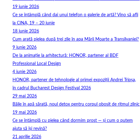
19 iunie 2026
Ce se întâmplă când dai unui telefon o galerie de artă? Vino să afli
la CINA, 19 – 20 iunie
18 iunie 2026
Cum arată pielea după trei zile în apa Mării Moarte a Transilvaniei?
9 iunie 2026
De la animație la arhitectură: HONOR, partener al BDF
Professional Local Design
4 iunie 2026
HONOR, partener de tehnologie al primei expoziții Andrei Tripșa,
în cadrul Bucharest Design Festival 2026
29 mai 2026
Băile în apă sărată, noul detox pentru corpul obosit de ritmul zilnic
19 mai 2026
Ce se întâmplă cu pielea când dormim prost — și cum o putem
ajuta să își revină?
21 aprilie 2026