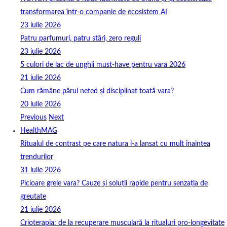
transformarea într-o companie de ecosistem AI
23 iulie 2026
Patru parfumuri, patru stări, zero reguli
23 iulie 2026
5 culori de lac de unghii must‑have pentru vara 2026
21 iulie 2026
Cum rămâne părul neted și disciplinat toată vara?
20 iulie 2026
Previous
Next
HealthMAG
Ritualul de contrast pe care natura l-a lansat cu mult înaintea
trendurilor
31 iulie 2026
Picioare grele vara? Cauze și soluții rapide pentru senzația de
greutate
21 iulie 2026
Crioterapia: de la recuperare musculară la ritualuri pro‑longevitate