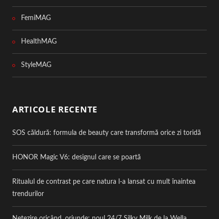
FemiMAG
HealthMAG
StyleMAG
ARTICOLE RECENTE
SOS căldură: formula de beauty care transformă orice zi toridă
HONOR Magic V6: designul care se poartă
Ritualul de contrast pe care natura l-a lansat cu mult înaintea
trendurilor
Netezire oricând, oriunde: noul 24/7 Silky Milk de la Wella