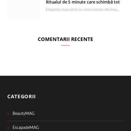
Ritualul de 5 minute care schimbă tot
Eleganța masculină se construiește dimineața, în câteva minute și cu produsele potrivite. O rutină de…
COMENTARII RECENTE
CATEGORII
BeautyMAG
EscapadeMAG