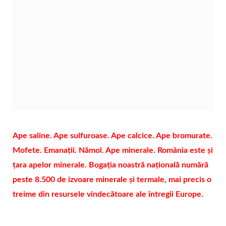
Ape saline. Ape sulfuroase. Ape calcice. Ape bromurate.
Mofete. Emanații. Nămol. Ape minerale. România este și
țara apelor minerale. Bogația noastră națională numără
peste 8.500 de izvoare minerale şi termale, mai precis o
treime din resursele vindecătoare ale întregii Europe.