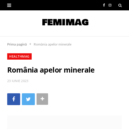
F
I
a
n
c
s
e
t
»
Prima pagină
România apelor minerale
b
a
HEALTHMAG
o
g
România apelor minerale
o
r
k
a
23 IUNIE 2023
m