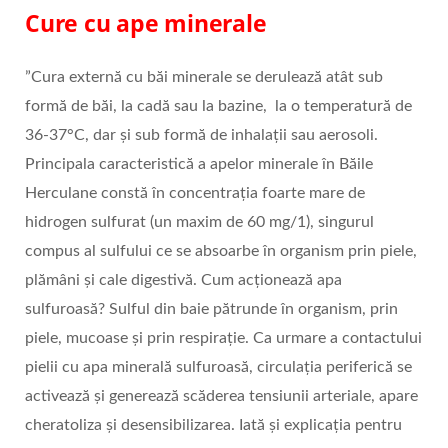
Cure cu ape minerale
”Cura externă cu băi minerale se derulează atât sub
formă de băi, la cadă sau la bazine, la o temperatură de
36-37°C, dar și sub formă de inhalații sau aerosoli.
Principala caracteristică a apelor minerale în Băile
Herculane constă în concentrația foarte mare de
hidrogen sulfurat (un maxim de 60 mg/1), singurul
compus al sulfului ce se absoarbe în organism prin piele,
plămâni şi cale digestivă. Cum acționează apa
sulfuroasă? Sulful din baie pătrunde în organism, prin
piele, mucoase și prin respirație. Ca urmare a contactului
pielii cu apa minerală sulfuroasă, circulația periferică se
activează și generează scăderea tensiunii arteriale, apare
cheratoliza și desensibilizarea. Iată și explicația pentru