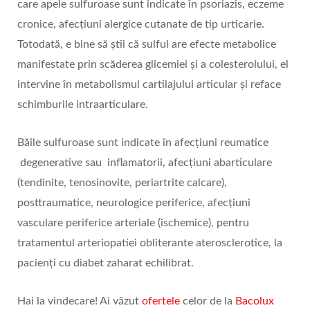
care apele sulfuroase sunt indicate în psoriazis, eczeme
cronice, afecțiuni alergice cutanate de tip urticarie.
Totodată, e bine să știi că sulful are efecte metabolice
manifestate prin scăderea glicemiei și a colesterolului, el
intervine în metabolismul cartilajului articular și reface
schimburile intraarticulare.
Băile sulfuroase sunt indicate în afecțiuni reumatice
degenerative sau inflamatorii, afecțiuni abarticulare
(tendinite, tenosinovite, periartrite calcare),
posttraumatice, neurologice periferice, afecțiuni
vasculare periferice arteriale (ischemice), pentru
tratamentul arteriopatiei obliterante aterosclerotice, la
pacienți cu diabet zaharat echilibrat.
Hai la vindecare! Ai văzut
ofertele
celor de la
Bacolux