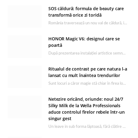
SOS căldură: formula de beauty care
transformă orice zi toridă
România traversează un nou val de căldură, iar rutina de îngrijire capătă un rol esențial…
HONOR Magic V6: designul care se
poartă
După prezentarea instalației artistice semnată de Catrinel Săbăciag în cadrul evenimentului de lansare HONOR Magic…
Ritualul de contrast pe care natura l-a
lansat cu mult înaintea trendurilor
Sunt locuri a căror magie stă chiar în firea lor naturală, iar Lacul Ursu din…
Netezire oricând, oriunde: noul 24/7
Silky Milk de la Wella Professionals
aduce controlul firelor rebele într-un
singur gest
Un leave in sub forma lăptoasă, fără clătire care completează rutina Ultimate Smooth și transformă…